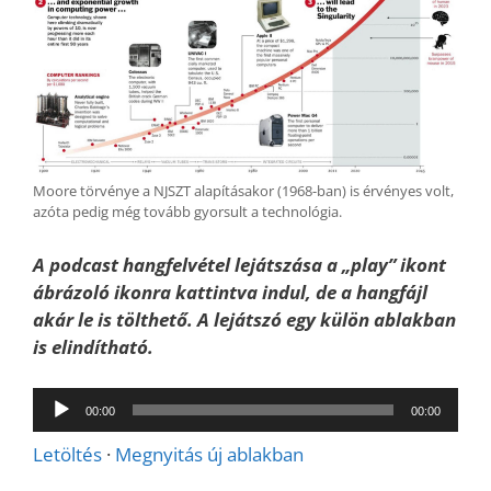
Moore törvénye a NJSZT alapításakor (1968-ban) is érvényes volt,
azóta pedig még tovább gyorsult a technológia.
A podcast hangfelvétel lejátszása a „play” ikont
ábrázoló ikonra kattintva indul, de a hangfájl
akár le is tölthető. A lejátszó egy külön ablakban
is elindítható.
Audió
00:00
00:00
lejátszó
Letöltés
·
Megnyitás új ablakban