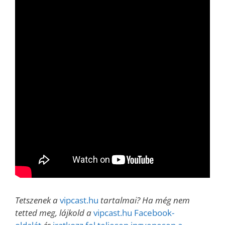
Tetszenek a
vipcast.hu
tartalmai? Ha még nem
tetted meg, lájkold a
vipcast.hu Facebook-