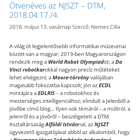
Ötvenéves az NJSZT – DTM,
2018.04.17./4.
2018. május 13. vasárnap
Szerző:
Nemes Cilla
A világ öt legjelentősebb informatikai múzeumai
között van a magyar; 2019-ben Magyarországon
rendezik meg a
World Robot
Olympiad
ot; a
Da
Vinci robotkar
okkal nagyon precíz műtéteket
lehet elvégezni; a
Moore-törvény
valójában
magasabb fokozatba kapcsolt; jön az
ECDL
mintájára a
EDLRIS
– a robotokhoz és
mesterséges intelligenciához; elindult a Jelenből a
jövőbe című blog… Ilyen sok témáról – a múltról, a
jelenről és a jövőről – beszélgetett a DTM
Asztaltársaság
Alföldi István
nal, az
NJSZT
ügyvezető igazgatójával abból az alkalomból, hogy
a
Neumann János Számítógép-tudományi