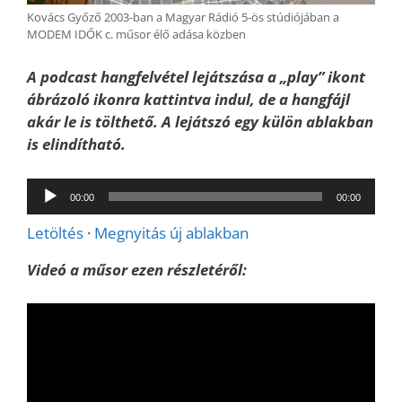
Kovács Győző 2003-ban a Magyar Rádió 5-ös stúdiójában a
MODEM IDŐK c. műsor élő adása közben
A podcast hangfelvétel lejátszása a „play” ikont
ábrázoló ikonra kattintva indul, de a hangfájl
akár le is tölthető. A lejátszó egy külön ablakban
is elindítható.
Audió
00:00
00:00
lejátszó
Letöltés
·
Megnyitás új ablakban
Videó a műsor ezen részletéről: