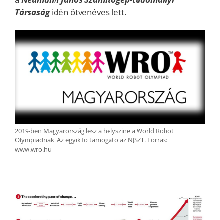
Társaság
idén ötvenéves lett.
2019-ben Magyarország lesz a helyszine a World Robot
Olympiadnak. Az egyik fő támogató az NJSZT. Forrás:
www.wro.hu