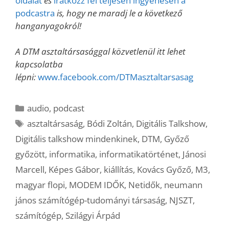
oldalát
és
iratkozz fel teljesen ingyenesen a
podcastra
is, hogy ne maradj le a következő
hanganyagokról!
A DTM asztaltársasággal közvetlenül itt lehet
kapcsolatba
lépni:
www.facebook.com/DTMasztaltarsasag
Kategória
audio
,
podcast
Címkék
asztaltársaság
,
Bódi Zoltán
,
Digitális Talkshow
,
Digitális talkshow mindenkinek
,
DTM
,
Győző
győzött
,
informatika
,
informatikatörténet
,
Jánosi
Marcell
,
Képes Gábor
,
kiállítás
,
Kovács Győző
,
M3
,
magyar flopi
,
MODEM IDŐK
,
Netidők
,
neumann
jános számítógép-tudományi társaság
,
NJSZT
,
számítógép
,
Szilágyi Árpád