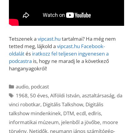
Tetszenek a
vipcast.hu
tartalmai? Ha még nem
tetted meg, lájkold a
vipcast.hu Facebook-
oldalát
és
iratkozz fel teljesen ingyenesen a
podcastra
is, hogy ne maradj le a következő
hanganyagokról!
Kategória
audio
,
podcast
Címkék
1968
,
50 éves
,
Alföldi István
,
asztaltársaság
,
da
vinci robotkar
,
Digitális Talkshow
,
Digitális
talkshow mindenkinek
,
DTM
,
ecdl
,
edlris
,
informatikai múzeum
,
jelenből a jövőbe
,
moore
törvény
,
Netidők
,
neumann jános számítógép-