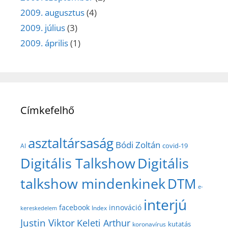
2009. augusztus
(4)
2009. július
(3)
2009. április
(1)
Címkefelhő
asztaltársaság
Bódi Zoltán
covid-19
AI
Digitális Talkshow
Digitális
talkshow mindenkinek
DTM
e-
interjú
facebook
innováció
Index
kereskedelem
Justin Viktor
Keleti Arthur
kutatás
koronavírus