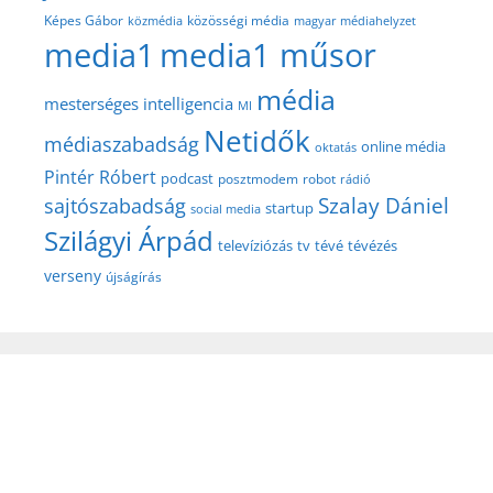
közösségi média
Képes Gábor
közmédia
magyar médiahelyzet
media1
media1 műsor
média
mesterséges intelligencia
MI
Netidők
médiaszabadság
online média
oktatás
Pintér Róbert
podcast
posztmodem
robot
rádió
Szalay Dániel
sajtószabadság
startup
social media
Szilágyi Árpád
televíziózás
tv
tévé
tévézés
verseny
újságírás