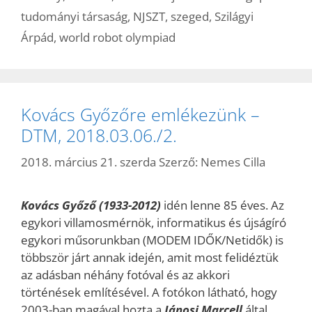
tudományi társaság
,
NJSZT
,
szeged
,
Szilágyi
Árpád
,
world robot olympiad
Kovács Győzőre emlékezünk –
DTM, 2018.03.06./2.
2018. március 21. szerda
Szerző:
Nemes Cilla
Kovács Győző (1933-2012)
idén lenne 85 éves. Az
egykori villamosmérnök, informatikus és újságíró
egykori műsorunkban (MODEM IDŐK/Netidők) is
többször járt annak idején, amit most felidéztük
az adásban néhány fotóval és az akkori
történések említésével. A fotókon látható, hogy
2003-ban magával hozta a
Jánosi Marcell
által