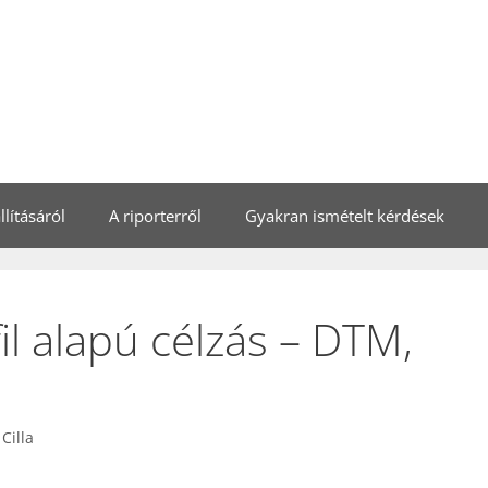
lításáról
A riporterről
Gyakran ismételt kérdések
il alapú célzás – DTM,
Cilla