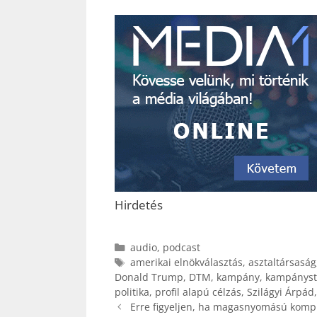
Hirdetés
Kategória
audio
,
podcast
Címkék
amerikai elnökválasztás
,
asztaltársaság
Donald Trump
,
DTM
,
kampány
,
kampányst
politika
,
profil alapú célzás
,
Szilágyi Árpád
Erre figyeljen, ha magasnyomású kompre