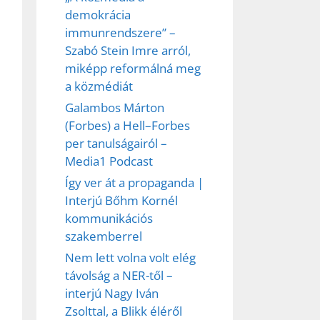
demokrácia
immunrendszere” –
Szabó Stein Imre arról,
ez,
miképp reformálná meg
a közmédiát
éséhez
Galambos Márton
(Forbes) a Hell–Forbes
per tanulságairól –
et
Media1 Podcast
Így ver át a propaganda |
Interjú Bőhm Kornél
kommunikációs
szakemberrel
Nem lett volna volt elég
távolság a NER-től –
interjú Nagy Iván
Zsolttal, a Blikk éléről