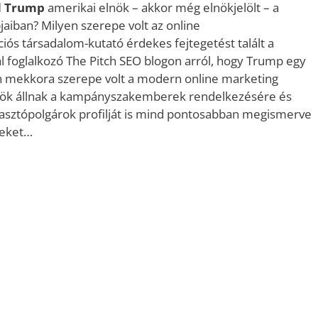
d Trump
amerikai elnök – akkor még elnökjelölt – a
jaiban? Milyen szerepe volt az online
ós társadalom-kutató érdekes fejtegetést talált a
 foglalkozó The Pitch SEO blogon arról, hogy Trump egy
en mekkora szerepe volt a modern online marketing
zök állnak a kampányszakemberek rendelkezésére és
asztópolgárok profilját is mind pontosabban megismerve
teket…