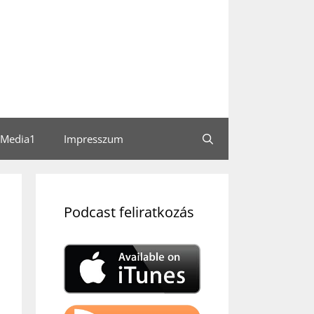
Media1
Impresszum
Podcast feliratkozás