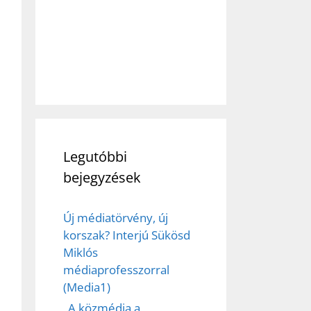
Legutóbbi
bejegyzések
Új médiatörvény, új
korszak? Interjú Sükösd
Miklós
médiaprofesszorral
(Media1)
„A közmédia a