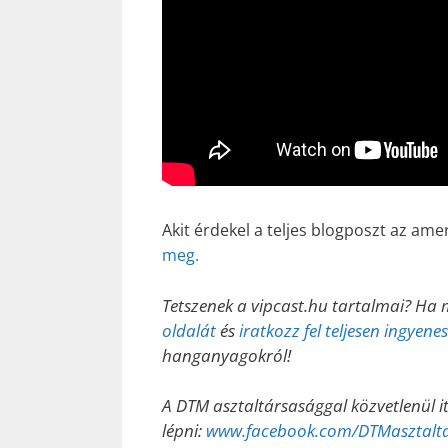
Akit érdekel a teljes blogposzt az am
meg.
Tetszenek a vipcast.hu tartalmai? Ha 
oldalát
és
iratkozz fel teljesen ingyen
hanganyagokról!
A DTM asztaltársasággal közvetlenül i
lépni:
www.facebook.com/DTMasztalt