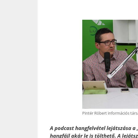
Pintér Róbert információs tár
A podcast hangfelvétel lejátszása a 
hangfájl akár le is tölthető. A leját