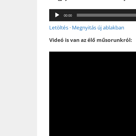
Audió
00:00
lejátszó
Letöltés
·
Megnyitás új ablakban
Videó is van az élő műsorunkról: