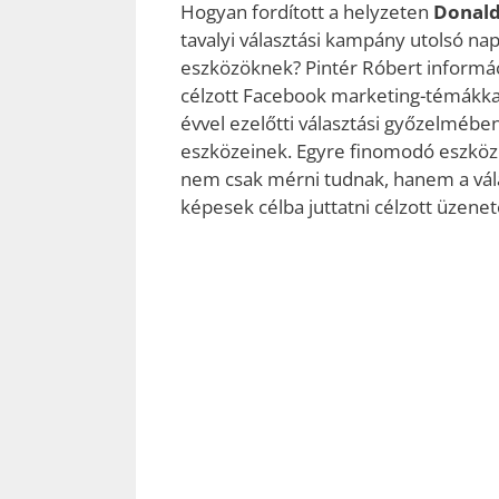
Hogyan fordított a helyzeten
Donal
tavalyi választási kampány utolsó nap
eszközöknek? Pintér Róbert informáci
célzott Facebook marketing-témákkal
évvel ezelőtti választási győzelméb
eszközeinek. Egyre finomodó eszkö
nem csak mérni tudnak, hanem a vál
képesek célba juttatni célzott üzene