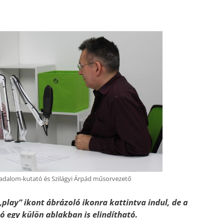
sadalom-kutató és Szilágyi Árpád műsorvezető
„play” ikont ábrázoló ikonra kattintva indul, de a
szó egy külön ablakban is elindítható.