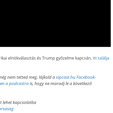
erikai elnökválasztás és Trump győzelme kapcsán,
itt találja
még nem tetted meg, lájkold a
vipcast.hu Facebook-
esen a podcastra
is, hogy ne maradj le a következő
tt lehet kapcsolatba
arsasag