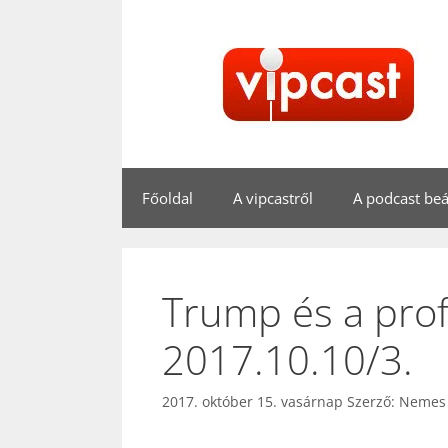
Kilépés
a
tartalomba
Főoldal
A vipcastről
A podcast beál
Trump és a prof
2017.10.10/3.
2017. október 15. vasárnap
Szerző:
Nemes 