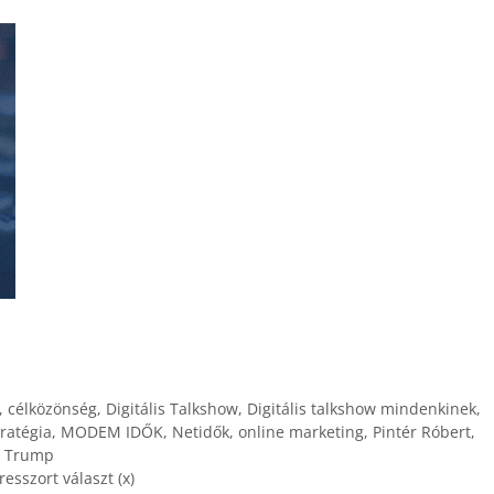
,
célközönség
,
Digitális Talkshow
,
Digitális talkshow mindenkinek
,
ratégia
,
MODEM IDŐK
,
Netidők
,
online marketing
,
Pintér Róbert
,
,
Trump
sszort választ (x)