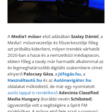
A
Media1 műsor
első adásában
Szalay Dániel
, a
Media1 műsorvezetője és főszerkesztője főleg
azt próbálta kideríteni, milyen trendek várhatók
2020-ban a hazai és a nemzetközi médiapiacon,
ebben főleg a tavaly már harmadik alkalommal az
év legmeghatározóbb digitális szakembere címet
elnyerő
Palocsay Géza
, a
Jófogás.hu
,
a
Használtautó.hu
és az
Autónavigátor.hu
oldalakat működtető, de már egy nyomtatott
autós lappal is rendelkező
Adevinta Classified
Media Hungary
(korábbi nevén
Schibsted
)
ügyvezetője volt a segítségére a Spirit FM
stúdiójában. A műsor első fele azzal a szomorú