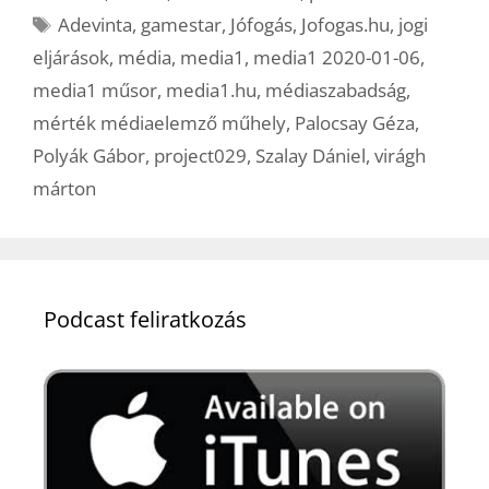
Címkék
Adevinta
,
gamestar
,
Jófogás
,
Jofogas.hu
,
jogi
eljárások
,
média
,
media1
,
media1 2020-01-06
,
media1 műsor
,
media1.hu
,
médiaszabadság
,
mérték médiaelemző műhely
,
Palocsay Géza
,
Polyák Gábor
,
project029
,
Szalay Dániel
,
virágh
márton
Podcast feliratkozás