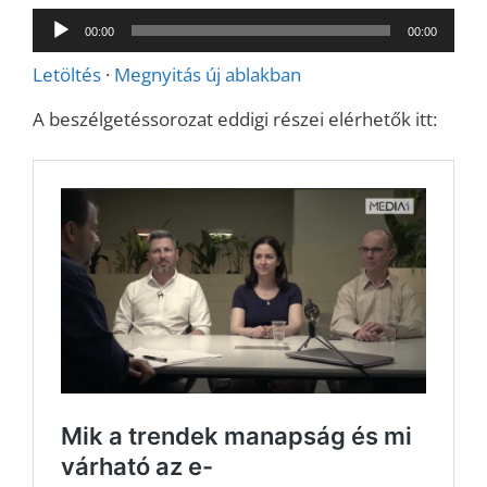
Audió
00:00
00:00
lejátszó
Letöltés
·
Megnyitás új ablakban
A beszélgetéssorozat eddigi részei elérhetők itt: