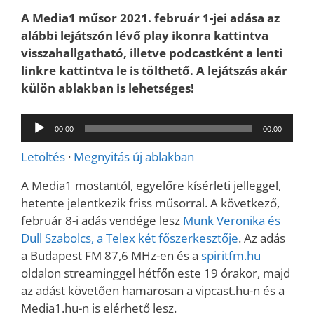
A Media1 műsor 2021. február 1-jei adása az
alábbi lejátszón lévő play ikonra kattintva
visszahallgatható, illetve podcastként a lenti
linkre kattintva le is tölthető. A lejátszás akár
külön ablakban is lehetséges!
Audió
00:00
00:00
lejátszó
Letöltés
·
Megnyitás új ablakban
A Media1 mostantól, egyelőre kísérleti jelleggel,
hetente jelentkezik friss műsorral. A következő,
február 8-i adás vendége lesz
Munk Veronika és
Dull Szabolcs, a Telex két főszerkesztője
. Az adás
a Budapest FM 87,6 MHz-en és a
spiritfm.hu
oldalon streaminggel hétfőn este 19 órakor, majd
az adást követően hamarosan a vipcast.hu-n és a
Media1.hu-n is elérhető lesz.