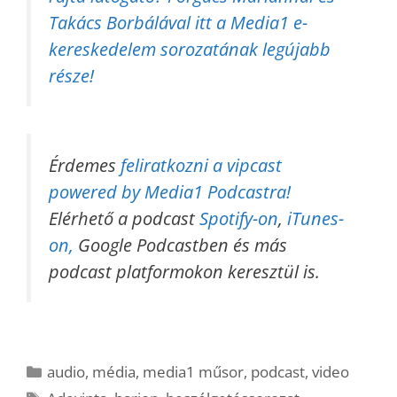
Takács Borbálával itt a Media1 e-
kereskedelem sorozatának legújabb
része!
Érdemes
feliratkozni a vipcast
powered by Media1 Podcastra!
Elérhető a podcast
Spotify-on
,
iTunes-
on,
Google Podcastben és más
podcast platformokon keresztül is.
Kategória
audio
,
média
,
media1 műsor
,
podcast
,
video
Címkék