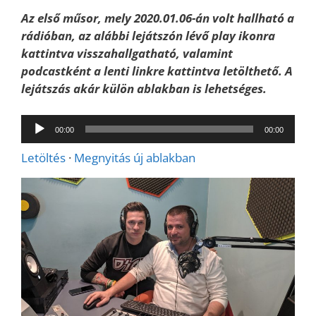
Az első műsor, mely 2020.01.06-án volt hallható a
rádióban, az alábbi lejátszón lévő play ikonra
kattintva visszahallgatható, valamint
podcastként a lenti linkre kattintva letölthető. A
lejátszás akár külön ablakban is lehetséges.
Audió
00:00
00:00
lejátszó
Letöltés
·
Megnyitás új ablakban