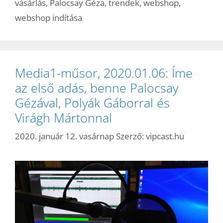
vásárlás
,
Palocsay Géza
,
trendek
,
webshop
,
webshop indítása
Media1-műsor, 2020.01.06: Íme
az első adás, benne Palocsay
Gézával, Polyák Gáborral és
Virágh Mártonnal
2020. január 12. vasárnap
Szerző:
vipcast.hu