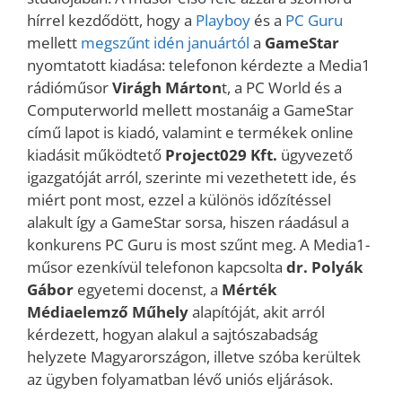
hírrel kezdődött, hogy a
Playboy
és a
PC Guru
mellett
megszűnt idén januártól
a
GameStar
nyomtatott kiadása: telefonon kérdezte a Media1
rádióműsor
Virágh Márton
t, a PC World és a
Computerworld mellett mostanáig a GameStar
című lapot is kiadó, valamint e termékek online
kiadásit működtető
Project029 Kft.
ügyvezető
igazgatóját arról, szerinte mi vezethetett ide, és
miért pont most, ezzel a különös időzítéssel
alakult így a GameStar sorsa, hiszen ráadásul a
konkurens PC Guru is most szűnt meg. A Media1-
műsor ezenkívül telefonon kapcsolta
dr. Polyák
Gábor
egyetemi docenst, a
Mérték
Médiaelemző Műhely
alapítóját, akit arról
kérdezett, hogyan alakul a sajtószabadság
helyzete Magyarországon, illetve szóba kerültek
az ügyben folyamatban lévő uniós eljárások.