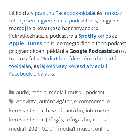
Lájkold a
vipcast.
hu Facebook-oldalát
és
iratkozz
fel teljesen ingyenesen a podcastra
is, hogy ne
maradj le a következő hanganyagokról!
Feliratkozhatsz a podcastra a
Spotify
-on
és az
Apple iTunes
-on is
, de megtalálod a főbb podcast
programokban, például a
Google Podcasts
ban is.
Iratkozz fel
a Media1.hu hírlevelére a hírportál
főoldalán
, és
lájkold vagy kövesd a Media1
Facebook-oldalát
is.
Kategória
audio
,
média
,
media1 műsor
,
podcast
Címkék
Adevinta
,
autónavigátor
,
e-commerce
,
e-
kereskedelem
,
használtautó.hu
,
internetes
kereskedelem
,
Jófogás
,
Jofogas.hu
,
media1
,
media1 2021-02-01
,
media1 műsor
,
online