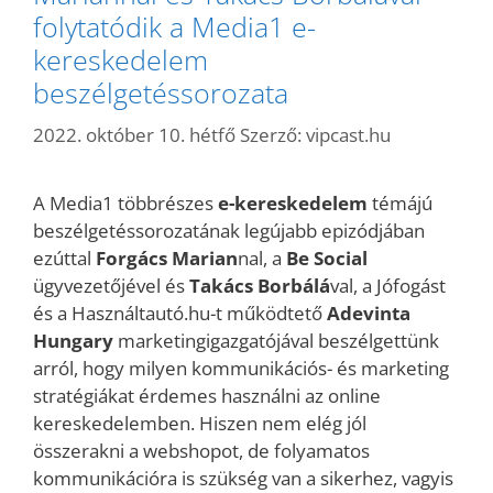
folytatódik a Media1 e-
kereskedelem
beszélgetéssorozata
2022. október 10. hétfő
Szerző:
vipcast.hu
A Media1 többrészes
e-kereskedelem
témájú
beszélgetéssorozatának legújabb epizódjában
ezúttal
Forgács Marian
nal, a
Be Social
ügyvezetőjével és
Takács Borbálá
val, a Jófogást
és a Használtautó.hu-t működtető
Adevinta
Hungary
marketingigazgatójával beszélgettünk
arról, hogy milyen kommunikációs- és marketing
stratégiákat érdemes használni az online
kereskedelemben. Hiszen nem elég jól
összerakni a webshopot, de folyamatos
kommunikációra is szükség van a sikerhez, vagyis