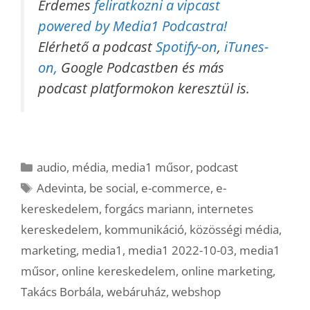
Érdemes
feliratkozni a vipcast
powered by Media1 Podcastra!
Elérhető a podcast
Spotify-on
,
iTunes-
on,
Google Podcastben és más
podcast platformokon keresztül is.
Kategória
audio
,
média
,
media1 műsor
,
podcast
Címkék
Adevinta
,
be social
,
e-commerce
,
e-
kereskedelem
,
forgács mariann
,
internetes
kereskedelem
,
kommunikáció
,
közösségi média
,
marketing
,
media1
,
media1 2022-10-03
,
media1
műsor
,
online kereskedelem
,
online marketing
,
Takács Borbála
,
webáruház
,
webshop