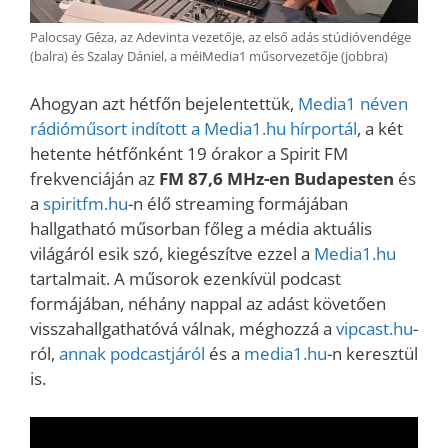
Palocsay Géza, az Adevinta vezetője, az első adás stúdióvendége
(balra) és Szalay Dániel, a méiMedia1 műsorvezetője (jobbra)
Ahogyan azt hétfőn bejelentettük,
Media1 néven
rádióműsort indított a Media1.hu hírportál
, a két
hetente hétfőnként 19 órakor a Spirit FM
frekvenciáján az
FM 87,6 MHz-en Budapesten
és
a
spiritfm.hu
-n élő streaming formájában
hallgatható műsorban főleg a média aktuális
világáról esik szó, kiegészítve ezzel a
Media1.hu
tartalmait. A műsorok ezenkívül podcast
formájában, néhány nappal az adást követően
visszahallgathatóvá válnak, méghozzá a
vipcast.hu
-
ról,
annak podcastjáról
és a
media1.hu
-n keresztül
is.