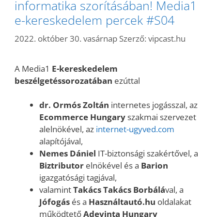
informatika szorításában! Media1
e-kereskedelem percek #S04
2022. október 30. vasárnap
Szerző:
vipcast.hu
A
Media1
E-kereskedelem
beszélgetéssorozatában
ezúttal
dr. Ormós Zoltán
internetes jogásszal, az
Ecommerce Hungary
szakmai szervezet
alelnökével, az
internet-ugyved.com
alapítójával,
Nemes Dániel
IT-biztonsági szakértővel, a
Biztributor
elnökével és a
Barion
igazgatósági tagjával,
valamint
Takács Takács Borbálá
val, a
Jófogás
és a
Használtautó.hu
oldalakat
működtető
Adevinta Hungary