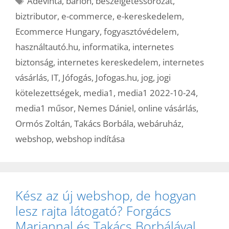
Adevinta
,
barion
,
beszélgetéssorozat
,
biztributor
,
e-commerce
,
e-kereskedelem
,
Ecommerce Hungary
,
fogyasztóvédelem
,
használtautó.hu
,
informatika
,
internetes
biztonság
,
internetes kereskedelem
,
internetes
vásárlás
,
IT
,
Jófogás
,
Jofogas.hu
,
jog
,
jogi
kötelezettségek
,
media1
,
media1 2022-10-24
,
media1 műsor
,
Nemes Dániel
,
online vásárlás
,
Ormós Zoltán
,
Takács Borbála
,
webáruház
,
webshop
,
webshop indítása
Kész az új webshop, de hogyan
lesz rajta látogató? Forgács
Mariannal és Takács Borbálával