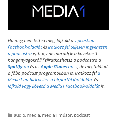
Ha még nem tetted meg, lájkold a
vipcast.
hu
Facebook-oldalát
és
iratkozz fel teljesen ingyenesen
a podcastra
is, hogy ne maradj le a következő
hanganyagokról! Feliratkozhatsz a podcastra a
Spotify
-on
és az
Apple iTunes
-on is
, de megtalálod
a főbb podcast programokban is. Iratkozz fel
a
Media1.hu hírlevelére a hírportál főoldalán
, és
lájkold vagy kövesd a Media1 Facebook-oldalát
is.
Kategória
audio
,
média
,
media1 műsor
,
podcast