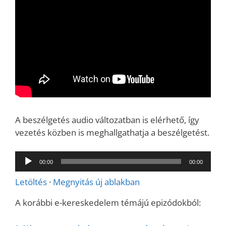
A beszélgetés audio változatban is elérhető, így
vezetés közben is meghallgathatja a beszélgetést.
Audió
00:00
00:00
lejátszó
Letöltés
·
Megnyitás új ablakban
A korábbi e-kereskedelem témájú epizódokból: