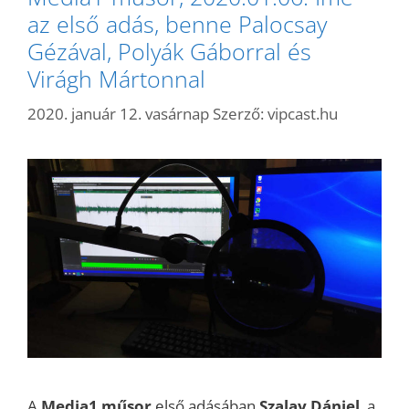
az első adás, benne Palocsay
Gézával, Polyák Gáborral és
Virágh Mártonnal
2020. január 12. vasárnap
Szerző:
vipcast.hu
A
Media1 műsor
első adásában
Szalay Dániel
, a