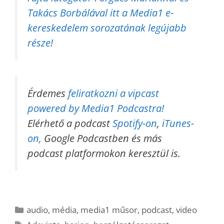
Takács Borbálával itt a Media1 e-
kereskedelem sorozatának legújabb
része!
Érdemes
feliratkozni a vipcast
powered by Media1 Podcastra!
Elérhető a podcast
Spotify-on
,
iTunes-
on,
Google Podcastben és más
podcast platformokon keresztül is.
Kategória
audio
,
média
,
media1 műsor
,
podcast
,
video
Címkék