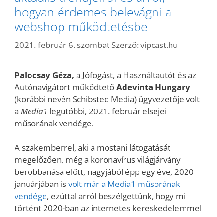
hogyan érdemes belevágni a
webshop működtetésbe
2021. február 6. szombat
Szerző:
vipcast.hu
Palocsay Géza,
a Jófogást, a Használtautót és az
Autónavigátort működtető
Adevinta Hungary
(korábbi nevén Schibsted Media) ügyvezetője volt
a
Media1
legutóbbi, 2021. február elsejei
műsorának vendége.
A szakemberrel, aki a mostani látogatását
megelőzően, még a koronavírus világjárvány
berobbanása előtt, nagyjából épp egy éve, 2020
januárjában is
volt már a Media1 műsorának
vendége
, ezúttal arról beszélgettünk, hogy mi
történt 2020-ban az internetes kereskedelemmel