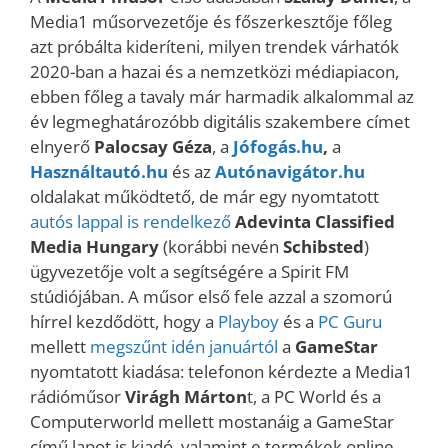
Media1 műsorvezetője és főszerkesztője főleg
azt próbálta kideríteni, milyen trendek várhatók
2020-ban a hazai és a nemzetközi médiapiacon,
ebben főleg a tavaly már harmadik alkalommal az
év legmeghatározóbb digitális szakembere címet
elnyerő
Palocsay Géza
, a
Jófogás.hu
,
a
Használtautó.hu
és az
Autónavigátor.hu
oldalakat működtető, de már egy nyomtatott
autós lappal is rendelkező
Adevinta Classified
Media Hungary
(korábbi nevén
Schibsted
)
ügyvezetője volt a segítségére a Spirit FM
stúdiójában. A műsor első fele azzal a szomorú
hírrel kezdődött, hogy a
Playboy
és a
PC Guru
mellett
megszűnt idén januártól
a
GameStar
nyomtatott kiadása: telefonon kérdezte a Media1
rádióműsor
Virágh Márton
t, a PC World és a
Computerworld mellett mostanáig a GameStar
című lapot is kiadó, valamint e termékek online