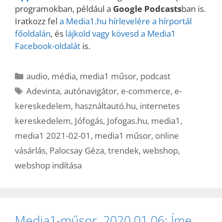
programokban, például a
Google Podcasts
ban is.
Iratkozz fel
a Media1.hu hírlevelére a hírportál
főoldalán
, és
lájkold vagy kövesd a Media1
Facebook-oldalát
is.
Kategória
audio
,
média
,
media1 műsor
,
podcast
Címkék
Adevinta
,
autónavigátor
,
e-commerce
,
e-
kereskedelem
,
használtautó.hu
,
internetes
kereskedelem
,
Jófogás
,
Jofogas.hu
,
media1
,
media1 2021-02-01
,
media1 műsor
,
online
vásárlás
,
Palocsay Géza
,
trendek
,
webshop
,
webshop indítása
Media1-műsor, 2020.01.06: Íme