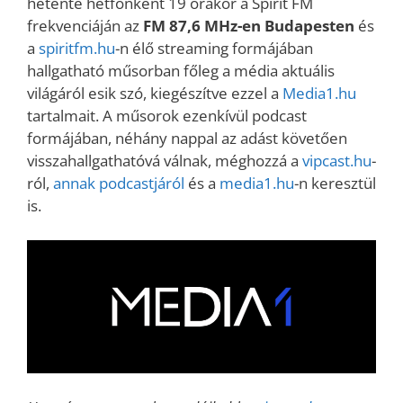
hetente hétfőnként 19 órakor a Spirit FM
frekvenciáján az
FM 87,6 MHz-en Budapesten
és
a
spiritfm.hu
-n élő streaming formájában
hallgatható műsorban főleg a média aktuális
világáról esik szó, kiegészítve ezzel a
Media1.hu
tartalmait. A műsorok ezenkívül podcast
formájában, néhány nappal az adást követően
visszahallgathatóvá válnak, méghozzá a
vipcast.hu
-
ról,
annak podcastjáról
és a
media1.hu
-n keresztül
is.