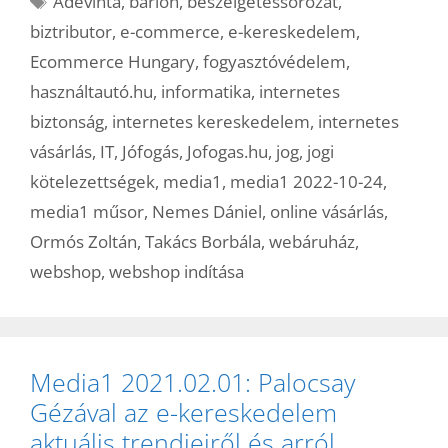
Adevinta
,
barion
,
beszélgetéssorozat
,
biztributor
,
e-commerce
,
e-kereskedelem
,
Ecommerce Hungary
,
fogyasztóvédelem
,
használtautó.hu
,
informatika
,
internetes
biztonság
,
internetes kereskedelem
,
internetes
vásárlás
,
IT
,
Jófogás
,
Jofogas.hu
,
jog
,
jogi
kötelezettségek
,
media1
,
media1 2022-10-24
,
media1 műsor
,
Nemes Dániel
,
online vásárlás
,
Ormós Zoltán
,
Takács Borbála
,
webáruház
,
webshop
,
webshop indítása
Media1 2021.02.01: Palocsay
Gézával az e-kereskedelem
aktuális trendjeiről és arról,