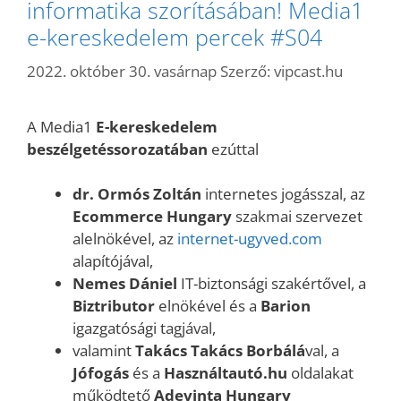
informatika szorításában! Media1
e-kereskedelem percek #S04
2022. október 30. vasárnap
Szerző:
vipcast.hu
A
Media1
E-kereskedelem
beszélgetéssorozatában
ezúttal
dr. Ormós Zoltán
internetes jogásszal, az
Ecommerce Hungary
szakmai szervezet
alelnökével, az
internet-ugyved.com
alapítójával,
Nemes Dániel
IT-biztonsági szakértővel, a
Biztributor
elnökével és a
Barion
igazgatósági tagjával,
valamint
Takács Takács Borbálá
val, a
Jófogás
és a
Használtautó.hu
oldalakat
működtető
Adevinta Hungary