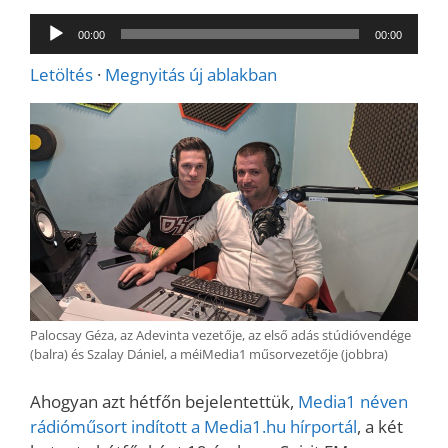
Audió
00:00
00:00
lejátszó
Letöltés
·
Megnyitás új ablakban
Palocsay Géza, az Adevinta vezetője, az első adás stúdióvendége
(balra) és Szalay Dániel, a méiMedia1 műsorvezetője (jobbra)
Ahogyan azt hétfőn bejelentettük,
Media1 néven
rádióműsort indított a Media1.hu hírportál
, a két