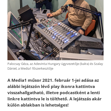
Palocsay Géza, az Adevinta Hungary ügyvezetője (balra) és Szalay
Dániel, a Media1 főszerkesztője
A Media1 műsor 2021. február 1-jei adása az
alábbi lejátszón lévő play ikonra kattintva
visszahallgatható, illetve podcastként a lenti
linkre kattintva le is tölthető. A lejátszás akár
külön ablakban is lehetséges!