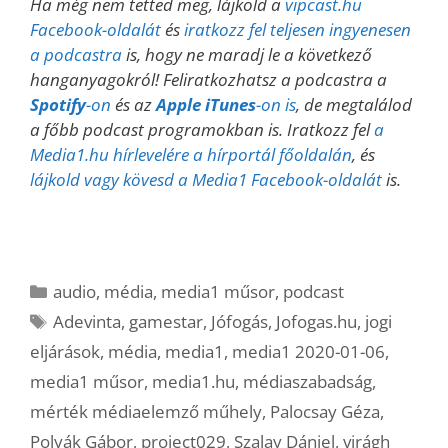
Ha még nem tetted meg, lájkold a
vipcast.
hu
Facebook-oldalát
és
iratkozz fel teljesen ingyenesen
a podcastra
is, hogy ne maradj le a következő
hanganyagokról! Feliratkozhatsz a podcastra a
Spotify
-on
és az
Apple iTunes
-on is
, de megtalálod
a főbb podcast programokban is. Iratkozz fel
a
Media1.hu hírlevelére a hírportál főoldalán
, és
lájkold vagy kövesd a Media1 Facebook-oldalát
is.
Kategória
audio
,
média
,
media1 műsor
,
podcast
Címkék
Adevinta
,
gamestar
,
Jófogás
,
Jofogas.hu
,
jogi
eljárások
,
média
,
media1
,
media1 2020-01-06
,
media1 műsor
,
media1.hu
,
médiaszabadság
,
mérték médiaelemző műhely
,
Palocsay Géza
,
Polyák Gábor
,
project029
,
Szalay Dániel
,
virágh