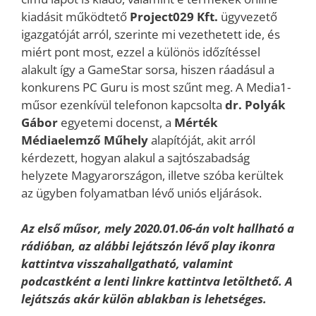
kiadásit működtető
Project029 Kft.
ügyvezető
igazgatóját arról, szerinte mi vezethetett ide, és
miért pont most, ezzel a különös időzítéssel
alakult így a GameStar sorsa, hiszen ráadásul a
konkurens PC Guru is most szűnt meg. A Media1-
műsor ezenkívül telefonon kapcsolta
dr. Polyák
Gábor
egyetemi docenst, a
Mérték
Médiaelemző Műhely
alapítóját, akit arról
kérdezett, hogyan alakul a sajtószabadság
helyzete Magyarországon, illetve szóba kerültek
az ügyben folyamatban lévő uniós eljárások.
Az első műsor, mely 2020.01.06-án volt hallható a
rádióban, az alábbi lejátszón lévő play ikonra
kattintva visszahallgatható, valamint
podcastként a lenti linkre kattintva letölthető. A
lejátszás akár külön ablakban is lehetséges.