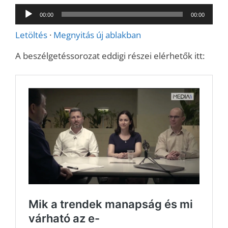
Audió
00:00
00:00
lejátszó
Letöltés
·
Megnyitás új ablakban
A beszélgetéssorozat eddigi részei elérhetők itt: