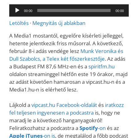
Audió
00:00
00:00
lejátszó
Letöltés
·
Megnyitás új ablakban
A Media1 mostantól, egyelőre kísérleti jelleggel,
hetente jelentkezik friss műsorral. A következő,
február 8-i adás vendége lesz
Munk Veronika és
Dull Szabolcs, a Telex két főszerkesztője
. Az adás
a Budapest FM 87,6 MHz-en és a
spiritfm.hu
oldalon streaminggel hétfőn este 19 órakor, majd
az adást követően hamarosan a vipcast.hu-n és a
Media1.hu-n is elérhető lesz.
Lájkold a
vipcast.
hu Facebook-oldalát
és
iratkozz
fel teljesen ingyenesen a podcastra
is, hogy ne
maradj le a következő hanganyagokról!
Feliratkozhatsz a podcastra a
Spotify
-on
és az
Apple iTunes
-on is
, de megtalálod a főbb podcast