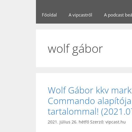
Főoldal
A vipcastről
A podcast beál
wolf gábor
Wolf Gábor kkv marke
Commando alapítója
tartalommal! (2021.07
2021. július 26. hétfő
Szerző:
vipcast.hu