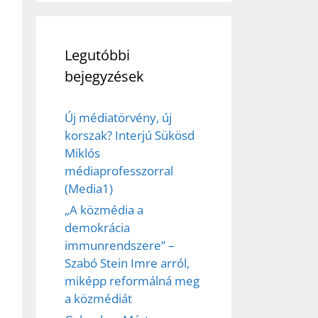
Legutóbbi
bejegyzések
Új médiatörvény, új
korszak? Interjú Sükösd
Miklós
médiaprofesszorral
(Media1)
„A közmédia a
demokrácia
immunrendszere” –
Szabó Stein Imre arról,
miképp reformálná meg
a közmédiát