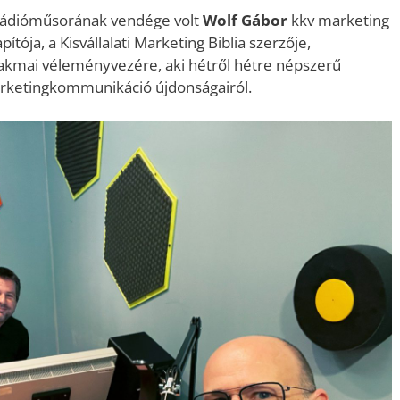
 rádióműsorának vendége volt
Wolf Gábor
kkv marketing
pítója, a Kisvállalati Marketing Biblia szerzője,
akmai véleményvezére, aki hétről hétre népszerű
marketingkommunikáció újdonságairól.