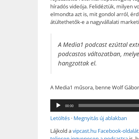
híradós videója. Felidéztük, milyen v
elmondta azt is, mit gondol arról, é
átültethetők-e a nagyvállalati market
A Media1 podcast ezúttal extr
podcastos változatban, mely
hangzottak el.
A Media1 műsora, benne Wolf Gáborral 
Audió
00:00
lejátszó
Letöltés
·
Megnyitás új ablakban
Lájkold a
vipcast.
hu Facebook-oldalát
teljesen ingyenesen a podcastra
is, 