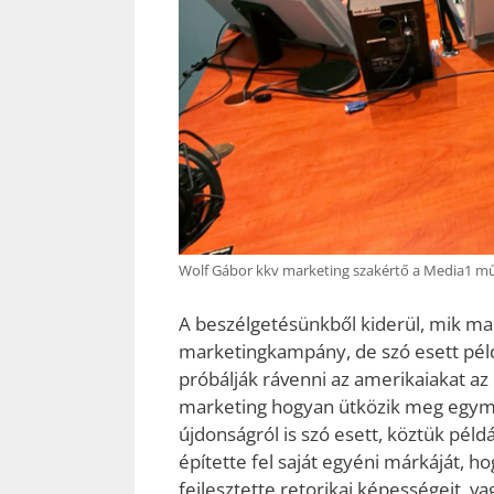
Wolf Gábor kkv marketing szakértő a Media1 mű
A beszélgetésünkből kiderül, mik ma
marketingkampány, de szó esett péld
próbálják rávenni az amerikaiakat az o
marketing hogyan ütközik meg egymá
újdonságról is szó esett, köztük példá
építette fel saját egyéni márkáját, ho
fejlesztette retorikai képességeit,