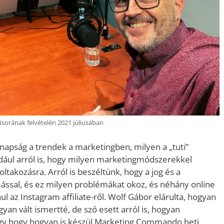
sorának felvételén 2021 júliusában
napság a trendek a marketingben, milyen a „tuti”
ául arról is, hogy milyen marketingmódszerekkel
ltakozásra. Arról is beszéltünk, hogy a jog és a
ssal, és ez milyen problémákat okoz, és néhány online
ul az Instagram affiliate-ről. Wolf Gábor elárulta, hogyan
gyan vált ismertté, de szó esett arról is, hogyan
 vagy hogy hogyan is készül Marketing Commando heti