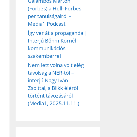
Galambos Márton
(Forbes) a Hell–Forbes
per tanulságairól –
Media1 Podcast
Így ver át a propaganda |
Interjú Bőhm Kornél
kommunikációs
szakemberrel
Nem lett volna volt elég
távolság a NER-től –
interjú Nagy Iván
Zsolttal, a Blikk éléről
történt távozásáról
(Media1, 2025.11.11.)
ez,
éséhez