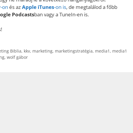
a
y
-on
és az
Apple iTunes
-on is
, de megtalálod a főbb
Fel/Le
ogle Podcasts
ban vagy a TuneIn-en is.
billentyűk
kell
s!
használni.
eting Biblia
,
kkv
,
marketing
,
marketingstratégia
,
media1
,
media1
ing
,
wolf gábor