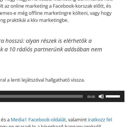
olt az online marketing a Facebook-korszak előtt, és
rdemes-e még offline marketingre költeni, vagy hogy
ing praktikái a kkv marketingbe.
a hosszú: olyan részek is elérhetők a
ek a 10 rádiós partnerünk adásában nem
a lenti lejátszóval hallgatható vissza.
A
00:00
hangerő
növeléséh
illetőleg
és a
Media1 Facebook-oldalát
, valamint
iratkozz fel
csökkent
hogy ne maradj le a következő hanganyagokról!