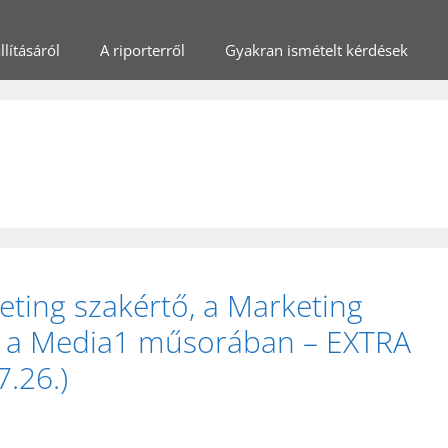
lításáról
A riporterről
Gyakran ismételt kérdések
ting szakértő, a Marketing
 a Media1 műsorában – EXTRA
.26.)