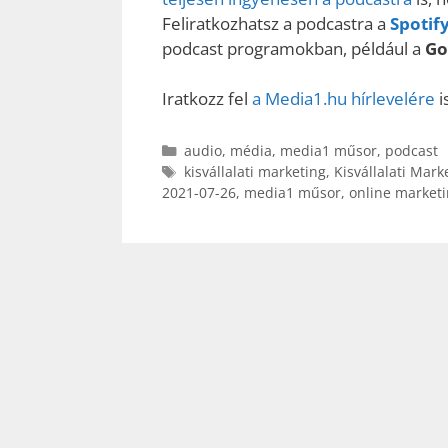
Feliratkozhatsz a podcastra a
Spotif
podcast programokban, például a
Go
Iratkozz fel
a Media1.hu hírlevelére
i
Kategória
audio
,
média
,
media1 műsor
,
podcast
Címkék
kisvállalati marketing
,
Kisvállalati Mark
2021-07-26
,
media1 műsor
,
online market