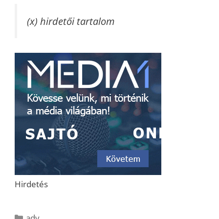
(x) hirdetői tartalom
Hirdetés
Kategória
adv