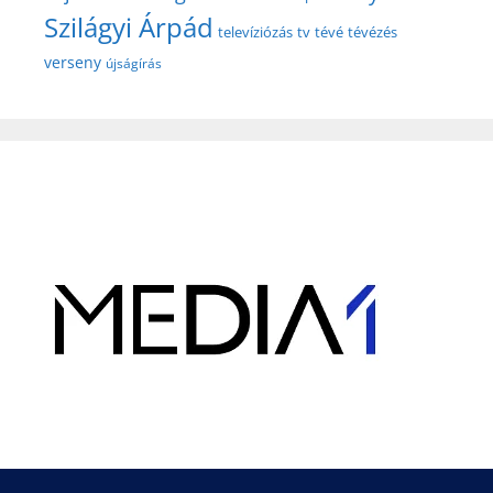
Szilágyi Árpád
televíziózás
tv
tévé
tévézés
verseny
újságírás
Hirdetés