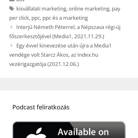
Címkék
kisvállalati marketing
,
online marketing
,
pay
per click
,
ppc
,
ppc és a marketing
Interjú Németh Péterrel, a Népszava régi-új
főszerkesztőjével (Media1, 2021.11.29.)
Egy évvel kinevezése után újra a Media1
vendége volt Starcz Ákos, az Index.hu
vezérigazgatója (2021.12.06.)
Podcast feliratkozás