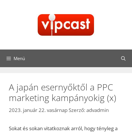
Kilépés
a
tartalomba
Menü
A japán esernyőktől a PPC
marketing kampányokig (x)
2023. január 22. vasárnap
Szerző:
advadmin
Sokat és sokan vitatkoznak arról, hogy tényleg a