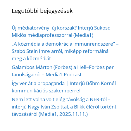
Legutóbbi bejegyzések
Új médiatörvény, új korszak? Interjú Sükösd
Miklós médiaprofesszorral (Media1)
„A közmédia a demokrácia immunrendszere” –
Szabó Stein Imre arról, miképp reformálná
meg a közmédiát
Galambos Márton (Forbes) a Hell–Forbes per
tanulságairól – Media1 Podcast
Így ver át a propaganda | Interjú Bőhm Kornél
kommunikációs szakemberrel
Nem lett volna volt elég távolság a NER-től –
interjú Nagy Iván Zsolttal, a Blikk éléről történt
távozásáról (Media1, 2025.11.11.)