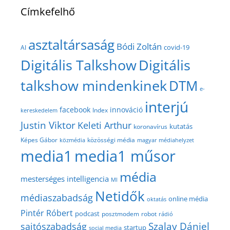
Címkefelhő
asztaltársaság
Bódi Zoltán
covid-19
AI
Digitális Talkshow
Digitális
talkshow mindenkinek
DTM
e-
interjú
facebook
innováció
Index
kereskedelem
Justin Viktor
Keleti Arthur
kutatás
koronavírus
közösségi média
Képes Gábor
közmédia
magyar médiahelyzet
media1
media1 műsor
média
mesterséges intelligencia
MI
Netidők
médiaszabadság
online média
oktatás
Pintér Róbert
podcast
posztmodem
robot
rádió
Szalay Dániel
sajtószabadság
startup
social media