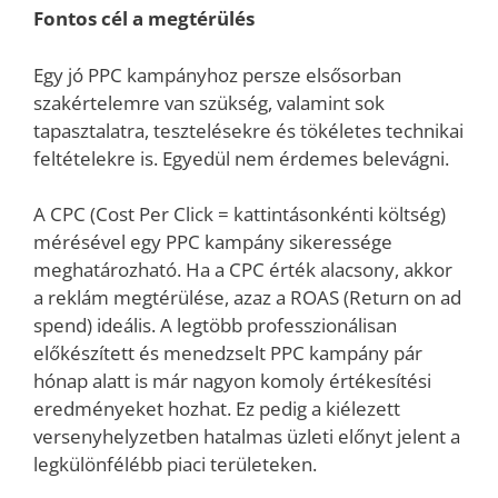
Fontos cél a megtérülés
Egy jó PPC kampányhoz persze elsősorban
szakértelemre van szükség, valamint sok
tapasztalatra, tesztelésekre és tökéletes technikai
feltételekre is. Egyedül nem érdemes belevágni.
A CPC (Cost Per Click = kattintásonkénti költség)
mérésével egy PPC kampány sikeressége
meghatározható. Ha a CPC érték alacsony, akkor
a reklám megtérülése, azaz a ROAS (Return on ad
spend) ideális. A legtöbb professzionálisan
előkészített és menedzselt PPC kampány pár
hónap alatt is már nagyon komoly értékesítési
eredményeket hozhat. Ez pedig a kiélezett
versenyhelyzetben hatalmas üzleti előnyt jelent a
legkülönfélébb piaci területeken.