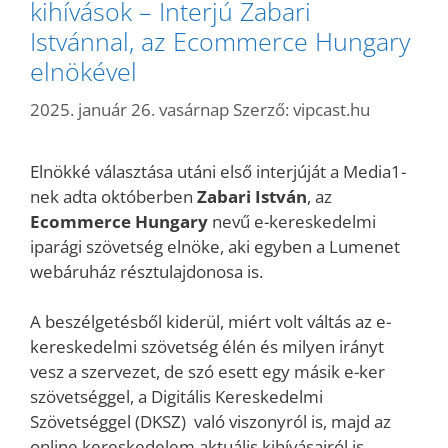
kihívások – Interjú Zabari
Istvánnal, az Ecommerce Hungary
elnökével
2025. január 26. vasárnap
Szerző:
vipcast.hu
Elnökké választása utáni első interjúját a Media1-
nek adta októberben
Zabari István
, az
Ecommerce Hungary
nevű e-kereskedelmi
iparági szövetség elnöke, aki egyben a Lumenet
webáruház résztulajdonosa is.
A beszélgetésből kiderül, miért volt váltás az e-
kereskedelmi szövetség élén és milyen irányt
vesz a szervezet, de szó esett egy másik e-ker
szövetséggel, a Digitális Kereskedelmi
Szövetséggel (DKSZ) való viszonyról is, majd az
online kereskedelem aktuális kihívásairól is