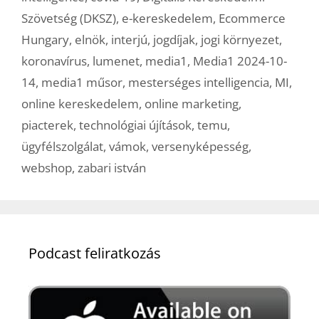
Szövetség (DKSZ)
,
e-kereskedelem
,
Ecommerce
Hungary
,
elnök
,
interjú
,
jogdíjak
,
jogi környezet
,
koronavírus
,
lumenet
,
media1
,
Media1 2024-10-
14
,
media1 műsor
,
mesterséges intelligencia
,
MI
,
online kereskedelem
,
online marketing
,
piacterek
,
technológiai újítások
,
temu
,
ügyfélszolgálat
,
vámok
,
versenyképesség
,
webshop
,
zabari istván
Podcast feliratkozás