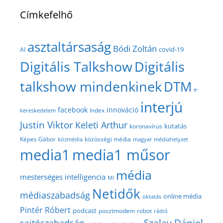
Címkefelhő
asztaltársaság
Bódi Zoltán
covid-19
AI
Digitális Talkshow
Digitális
talkshow mindenkinek
DTM
e-
interjú
facebook
innováció
Index
kereskedelem
Justin Viktor
Keleti Arthur
kutatás
koronavírus
közösségi média
Képes Gábor
közmédia
magyar médiahelyzet
media1
media1 műsor
média
mesterséges intelligencia
MI
Netidők
médiaszabadság
online média
oktatás
Pintér Róbert
podcast
posztmodem
robot
rádió