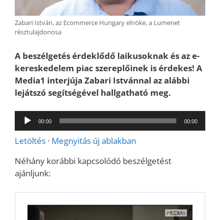
Zabari István, az Ecommerce Hungary elnöke, a Lumenet
résztulajdonosa
A beszélgetés érdeklődő laikusoknak és az e-
kereskedelem piac szereplőinek is érdekes! A
Media1 interjúja Zabari Istvánnal az alábbi
lejátszó segítségével hallgatható meg.
Audió
00:00
00:00
lejátszó
Letöltés
·
Megnyitás új ablakban
Néhány korábbi kapcsolódó beszélgetést
ajánljunk: