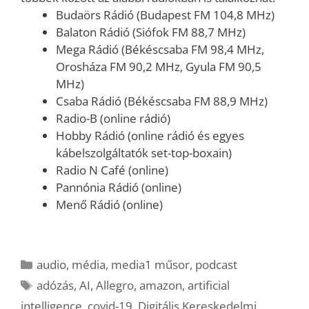
Budaörs Rádió (Budapest FM 104,8 MHz)
Balaton Rádió (Siófok FM 88,7 MHz)
Mega Rádió (Békéscsaba FM 98,4 MHz,
Orosháza FM 90,2 MHz, Gyula FM 90,5
MHz)
Csaba Rádió (Békéscsaba FM 88,9 MHz)
Radio-B (online rádió)
Hobby Rádió (online rádió és egyes
kábelszolgáltatók set-top-boxain)
Radio N Café (online)
Pannónia Rádió (online)
Menő Rádió (online)
Kategória
audio
,
média
,
media1 műsor
,
podcast
Címkék
adózás
,
AI
,
Allegro
,
amazon
,
artificial
intelligence
,
covid-19
,
Digitális Kereskedelmi