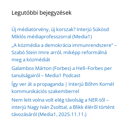
Legutóbbi bejegyzések
Új médiatörvény, új korszak? Interjú Sükösd
Miklós médiaprofesszorral (Media1)
„A közmédia a demokrácia immunrendszere” –
Szabó Stein Imre arról, miképp reformálná
meg a közmédiát
Galambos Márton (Forbes) a Hell–Forbes per
tanulságairól – Media1 Podcast
Így ver át a propaganda | Interjú Bőhm Kornél
kommunikációs szakemberrel
Nem lett volna volt elég távolság a NER-től –
interjú Nagy Iván Zsolttal, a Blikk éléről történt
távozásáról (Media1, 2025.11.11.)