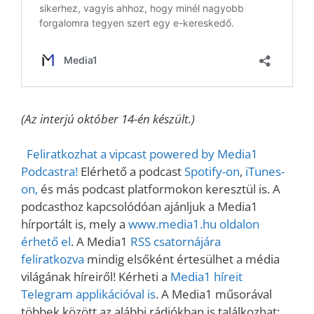
(Az interjú október 14-én készült.)
Feliratkozhat a vipcast powered by Media1
Podcastra!
Elérhető a podcast
Spotify-on
,
iTunes-
on,
és más podcast platformokon keresztül is. A
podcasthoz kapcsolódóan ajánljuk a Media1
hírportált is, mely a
www.media1.hu oldalon
érhető el
. A Media1
RSS csatornájára
feliratkozva
mindig elsőként értesülhet a média
világának híreiről! Kérheti a
Media1 híreit
Telegram applikációval is
. A Media1 műsorával
többek között az alábbi rádiókban is találkozhat: