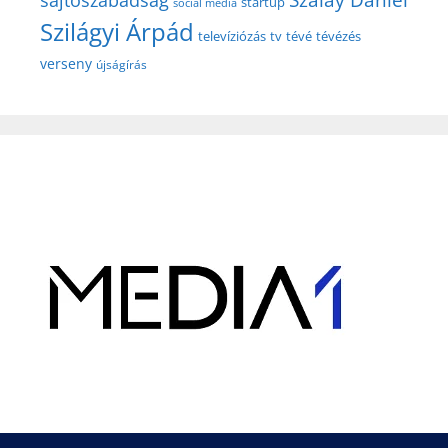
Szalay Dániel
sajtószabadság
startup
social media
Szilágyi Árpád
televíziózás
tv
tévé
tévézés
verseny
újságírás
Hirdetés