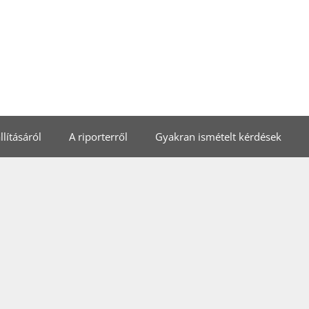
lításáról
A riporterről
Gyakran ismételt kérdések