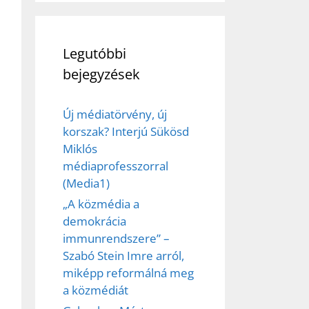
Legutóbbi
bejegyzések
Új médiatörvény, új
korszak? Interjú Sükösd
Miklós
médiaprofesszorral
(Media1)
„A közmédia a
demokrácia
immunrendszere” –
Szabó Stein Imre arról,
miképp reformálná meg
a közmédiát