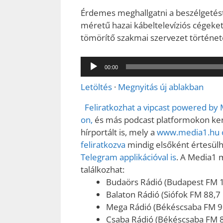
Érdemes meghallgatni a beszélgetést,
méretű hazai kábeltelevíziós cégeket,
tömörítő szakmai szervezet történet
Audió
00:00
lejátszó
Letöltés
·
Megnyitás új ablakban
Feliratkozhat a vipcast powered by
on,
és más podcast platformokon kere
hírportált is, mely a
www.media1.hu o
feliratkozva
mindig elsőként értesülhe
Telegram applikációval is
. A Media1 
találkozhat:
Budaörs Rádió (Budapest FM 
Balaton Rádió (Siófok FM 88,7
Mega Rádió (Békéscsaba FM 9
Csaba Rádió (Békéscsaba FM 