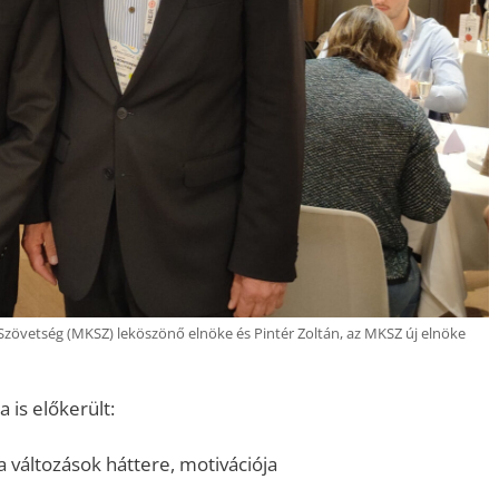
zövetség (MKSZ) leköszönő elnöke és Pintér Zoltán, az MKSZ új elnöke
 is előkerült:
a változások háttere, motivációja