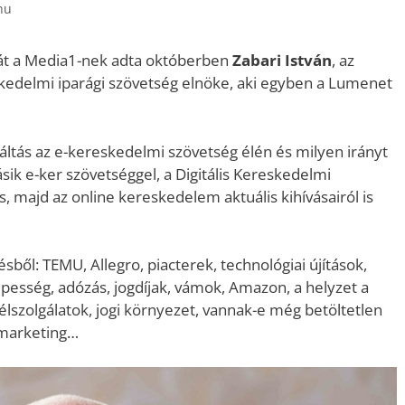
hu
úját a Media1-nek adta októberben
Zabari István
, az
edelmi iparági szövetség elnöke, aki egyben a Lumenet
váltás az e-kereskedelmi szövetség élén és milyen irányt
sik e-ker szövetséggel, a Digitális Kereskedelmi
s, majd az online kereskedelem aktuális kihívásairól is
ből: TEMU, Allegro, piacterek, technológiai újítások,
pesség, adózás, jogdíjak, vámok, Amazon, a helyzet a
lszolgálatok, jogi környezet, vannak-e még betöltetlen
 marketing…