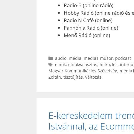
Radio-B (online rádió)
Hobby Rádió (online rádió és e
Radio N Café (online)
Pannónia Rádió (online)
Menő Rádió (online)
Kategória
audio
,
média
,
media1 műsor
,
podcast
Címkék
elnök
,
elnökválasztás
,
hírközlés
,
interjú
Magyar Kommunikációs Szövetség
,
media
Zoltán
,
tisztújítás
,
változás
E-kereskedelem trend
Istvánnal, az Ecomm