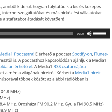
 amiből kiderül, hogyan folytatódik a kis és közepes
 internetszolgáltatókat és más hírközlési vállalatokat
e a stafétabot átadását követően!
A
00:00
hangerő
növeléséh
illetőleg
 Media1 Podcastra!
Elérhető a podcast
Spotify-on
,
iTunes-
csökkent
sztül is. A podcasthoz kapcsolódóan ajánljuk a Media1
a
ldalon érhető el
. A Media1
RSS csatornájára
Fel/Le
t a média világának híreiről! Kérheti a
Media1 híreit
billentyűk
műsorával többek között az alábbi rádiókban is
kell
használni.
104,8 MHz)
 MHz)
8,4 MHz, Orosháza FM 90,2 MHz, Gyula FM 90,5 MHz)
88,9 MHz)