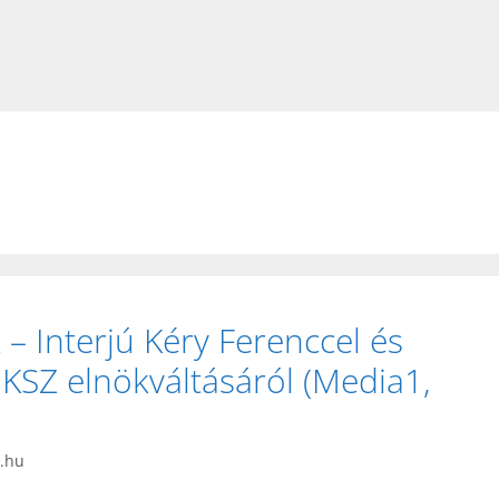
 – Interjú Kéry Ferenccel és
MKSZ elnökváltásáról (Media1,
t.hu