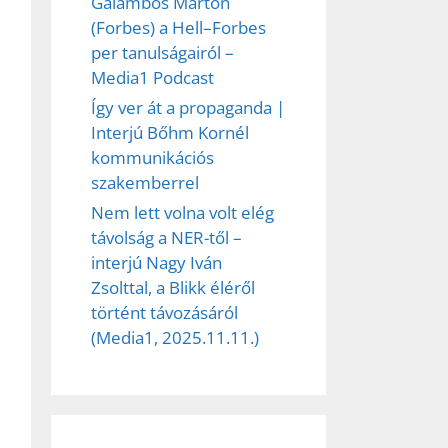
Galambos Márton
(Forbes) a Hell–Forbes
per tanulságairól –
Media1 Podcast
Így ver át a propaganda |
Interjú Bőhm Kornél
kommunikációs
szakemberrel
Nem lett volna volt elég
távolság a NER-től –
interjú Nagy Iván
Zsolttal, a Blikk éléről
történt távozásáról
(Media1, 2025.11.11.)