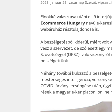
2025. január 26. vasárnap
Szerző:
vipcast.
Elnökké választása utáni első interj
Ecommerce Hungary
nevű e-keresk
webáruház résztulajdonosa is.
A beszélgetésből kiderül, miért volt 
vesz a szervezet, de szó esett egy má
Szövetséggel (DKSZ) való viszonyról i
beszélgettünk.
Néhány további kulcsszó a beszélgetés
mesterséges intelligencia, versenyké
COVID-járvány lecsöngése után, ügyfé
rések a magyar e-ker piacon, online