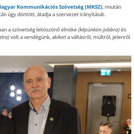
agyar Kommunikációs Szövetség (MKSZ)
, miután
tán úgy döntött, átadja a szervezet irányítását.
ában a szövetség leköszönő elnöke
(képünkön jobbra)
és
alra)
volt a vendégünk, akiket a váltásról, múltról, jelenről