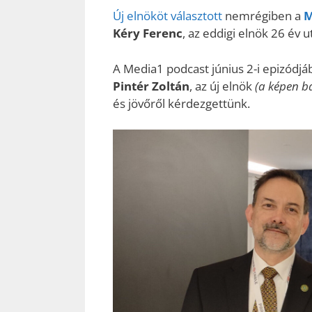
Új elnököt választott
nemrégiben a
M
Kéry Ferenc
, az eddigi elnök 26 év u
A Media1 podcast június 2-i epizódj
Pintér Zoltán
, az új elnök
(a képen b
és jövőről kérdezgettünk.