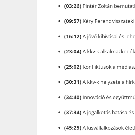
(03:26)
Pintér Zoltán bemutatk
(09:57)
Kéry Ferenc visszateki
(16:12)
A jövő kihívásai és leh
(23:04)
A kkv-k alkalmazkodó
(25:02)
Konfliktusok a médiasz
(30:31)
A kkv-k helyzete a hírk
(34:40)
Innováció és együttműk
(37:34)
A jogalkotás hatása és
(45:25)
A kisvállalkozások éle