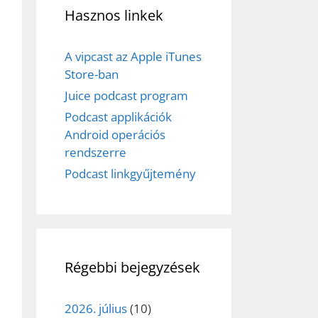
Hasznos linkek
A vipcast az Apple iTunes
Store-ban
Juice podcast program
Podcast applikációk
ez,
Android operációs
rendszerre
éséhez
Podcast linkgyűjtemény
et
Régebbi bejegyzések
2026. július
(10)