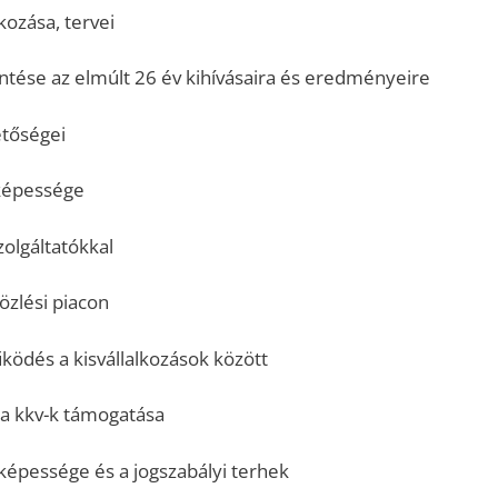
ozása, tervei
ntése az elmúlt 26 év kihívásaira és eredményeire
etőségei
képessége
olgáltatókkal
özlési piacon
ödés a kisvállalkozások között
 a kkv-k támogatása
tképessége és a jogszabályi terhek