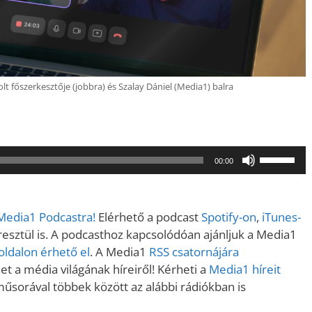
volt főszerkesztője (jobbra) és Szalay Dániel (Media1) balra
A
00:00
hangerő
növeléséh
illetőleg
 Media1 Podcastra!
Elérhető a podcast
Spotify-on
,
iTunes-
csökkent
sztül is. A podcasthoz kapcsolódóan ajánljuk a Media1
a
ldalon érhető el
. A Media1
RSS csatornájára
Fel/Le
t a média világának híreiről! Kérheti a
Media1 híreit
billentyűk
műsorával többek között az alábbi rádiókban is
kell
használni.