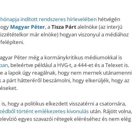
hónapja indított rendszeres hírlevelében
hétvégén
 hogy
Magyar Péter
, a
Tisza Párt
alelnöke (az interjú
közzétételkor már elnöke) hogyan viszonyul a médiához
felépíteni.
 Magyar Péter még a kormánykritikus médiumokkal is
ában
, beleértve például a HVG-t, a 444-et és a Telexet is.
rre a lapok úgy reagálnak, hogy nem mernek utánamenni
 párt hátteréről beszámolni, hogy elkerüljék, hogy az
téseket.
 is, hogy a politikus elkezdett visszatérni a csatornára,
zédből történt emlékezetes kivonulás
után. Rájött volna,
elevízió egyes szavazói rétegek eléréséhez és nem elég