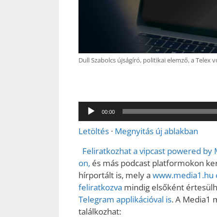
Dull Szabolcs újságíró, politikai elemző, a Telex 
Audió
00:00
lejátszó
Letöltés
·
Megnyitás új ablakban
Feliratkozhat a vipcast powered by
on,
és más podcast platformokon kere
hírportált is, mely a
www.media1.hu o
feliratkozva
mindig elsőként értesülhe
Telegram applikációval is
. A Media1 
találkozhat: