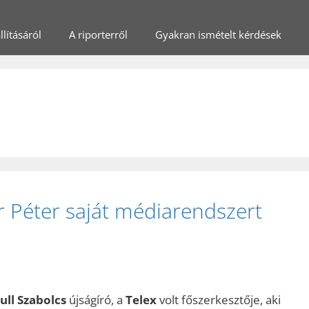
lításáról
A riporterről
Gyakran ismételt kérdések
r Péter saját médiarendszert
ull Szabolcs
újságíró, a
Telex
volt főszerkesztője, aki