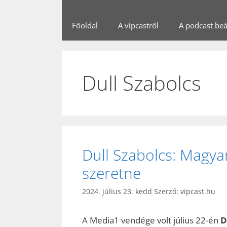
Főoldal
A vipcastről
A podcast beál
Dull Szabolcs
Dull Szabolcs: Magya
szeretne
2024. július 23. kedd
Szerző:
vipcast.hu
A Media1 vendége volt július 22-én
D