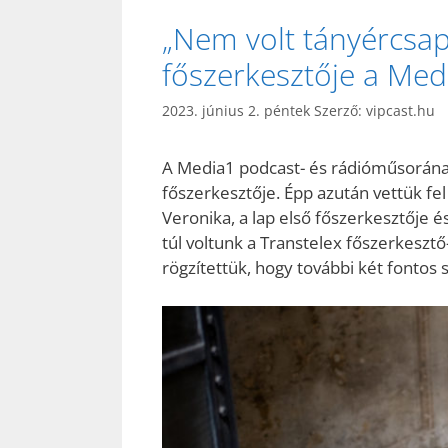
„Nem volt tányércsap
főszerkesztője a Me
2023. június 2. péntek
Szerző:
vipcast.hu
A Media1 podcast- és rádióműsorán
főszerkesztője. Épp azután vettük fe
Veronika, a lap első főszerkesztője é
túl voltunk a Transtelex főszerkeszt
rögzítettük, hogy további két fontos 