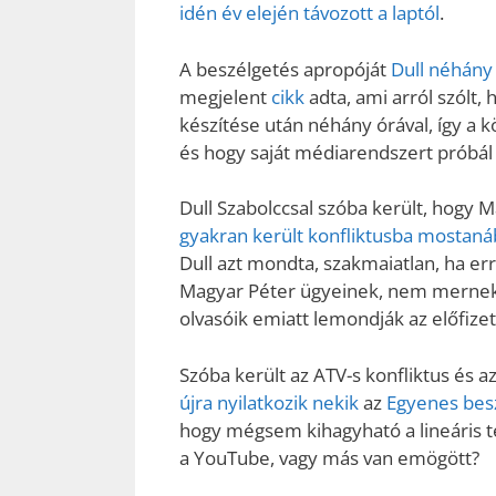
idén év elején távozott a laptól
.
A beszélgetés apropóját
Dull néhány 
megjelent
cikk
adta, ami arról szólt,
készítése után néhány órával, így a 
és hogy saját médiarendszert próbál 
Dull Szabolccsal szóba került, hogy
gyakran került konfliktusba mostan
Dull azt mondta, szakmaiatlan, ha e
Magyar Péter ügyeinek, nem mernek a
olvasóik emiatt lemondják az előfize
Szóba került az ATV-s konfliktus és az
újra nyilatkozik nekik
az
Egyenes bes
hogy mégsem kihagyható a lineáris t
a YouTube, vagy más van emögött?