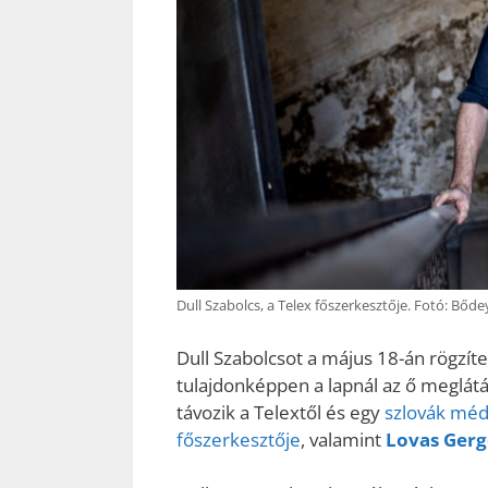
Dull Szabolcs, a Telex főszerkesztője. Fotó: Bődey
Dull Szabolcsot a május 18-án rögzíte
tulajdonképpen a lapnál az ő meglátá
távozik a Telextől és egy
szlovák méd
főszerkesztője
, valamint
Lovas Ger