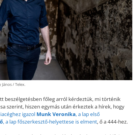
 János / Telex.
tt beszélgetésben főleg arról kérdeztük, mi történik
sa szerint, hiszen egymás után érkeztek a hírek, hogy
iacéghez igazol
Munk Veronika
, a lap első
gő
, a lap főszerkesztő-helyettese is elment
, ő a 444-hez.