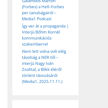
Galambos Márton
(Forbes) a Hell–Forbes
per tanulságairól –
Media1 Podcast
Így ver át a propaganda |
Interjú Bőhm Kornél
kommunikációs
szakemberrel
Nem lett volna volt elég
távolság a NER-től –
interjú Nagy Iván
ez,
Zsolttal, a Blikk éléről
történt távozásáról
éséhez
(Media1, 2025.11.11.)
et