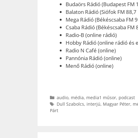
Budaörs Rádió (Budapest FM 
Balaton Rádió (Siófok FM 88,7
Mega Rádió (Békéscsaba FM 9
Csaba Rádió (Békéscsaba FM 
Radio-B (online rádió)
Hobby Rádió (online rádió és e
Radio N Café (online)
Pannónia Rádió (online)
Menő Rádió (online)
Kategória
audio
,
média
,
media1 műsor
,
podcast
Címkék
Dull Szabolcs
,
interjú
,
Magyar Péter
,
mé
Párt