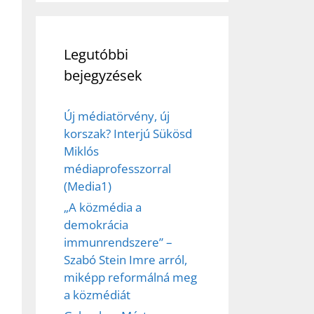
Legutóbbi
bejegyzések
Új médiatörvény, új
korszak? Interjú Sükösd
Miklós
médiaprofesszorral
(Media1)
„A közmédia a
demokrácia
immunrendszere” –
Szabó Stein Imre arról,
miképp reformálná meg
a közmédiát