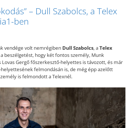
kodás” – Dull Szabolcs, a Telex
dia1-ben
ak vendége volt nemrégiben
Dull Szabolcs
, a
Telex
l a beszélgetést, hogy két fontos személy, Munk
s Lovas Gergő főszerkesztő-helyettes is távozott, és már
ő-helyettesének felmondásán is, de még épp azelőtt
személy is felmondott a Telexnél.