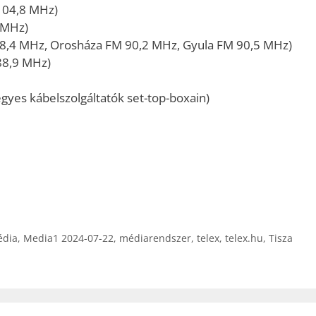
104,8 MHz)
 MHz)
8,4 MHz, Orosháza FM 90,2 MHz, Gyula FM 90,5 MHz)
88,9 MHz)
gyes kábelszolgáltatók set-top-boxain)
dia
,
Media1 2024-07-22
,
médiarendszer
,
telex
,
telex.hu
,
Tisza