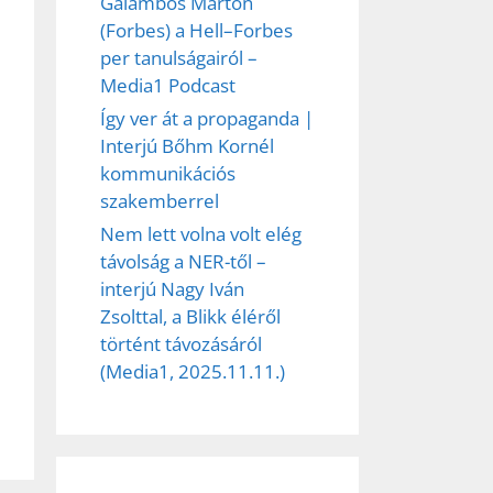
et
Galambos Márton
(Forbes) a Hell–Forbes
per tanulságairól –
Media1 Podcast
Így ver át a propaganda |
Interjú Bőhm Kornél
kommunikációs
szakemberrel
Nem lett volna volt elég
távolság a NER-től –
interjú Nagy Iván
Zsolttal, a Blikk éléről
történt távozásáról
(Media1, 2025.11.11.)