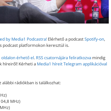
ered by Media1 Podcastra!
Elérhető a podcast
Spotify-on
,
podcast platformokon keresztül is.
oldalon érhető el
.
RSS csatornájára feliratkozva
mindig
 híreiről! Kérheti a
Media1 híreit Telegram applikációval
alábbi rádiókban is találkozhat:
MHz)
104,8 MHz)
 MHz)