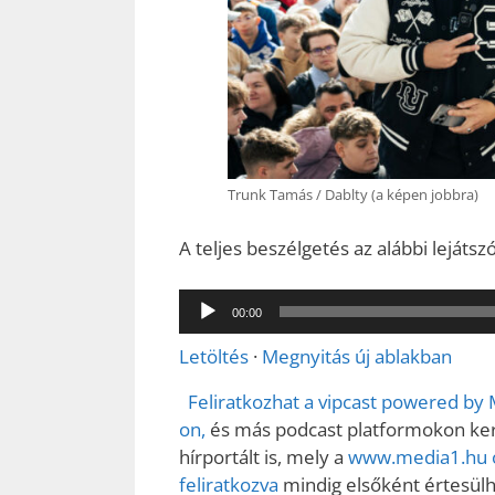
Trunk Tamás / Dablty (a képen jobbra)
A teljes beszélgetés az alábbi lejátsz
Audió
00:00
lejátszó
Letöltés
·
Megnyitás új ablakban
Feliratkozhat a vipcast powered by
on,
és más podcast platformokon kere
hírportált is, mely a
www.media1.hu o
feliratkozva
mindig elsőként értesülhe