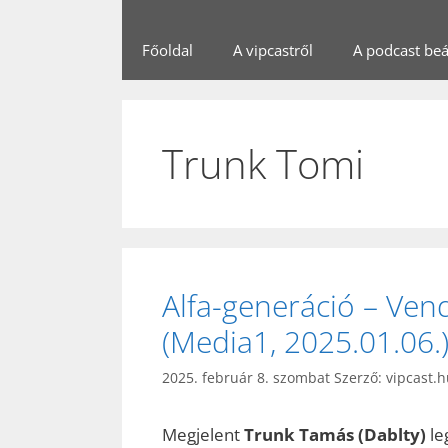
Főoldal
A vipcastről
A podcast beál
Trunk Tomi
Alfa-generáció – Ve
(Media1, 2025.01.06.
2025. február 8. szombat
Szerző:
vipcast.
Megjelent
Trunk Tamás (Dablty)
le