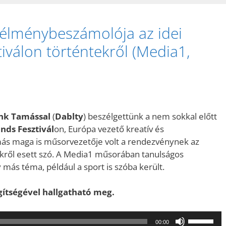
 élménybeszámolója az idei
iválon történtekről (Media1,
nk Tamással
(
Dablty
) beszélgettünk a nem sokkal előtt
nds Fesztivál
on, Európa vezető kreatív és
más maga is műsorvezetője volt a rendezvénynek az
ekről esett szó. A Media1 műsorában tanulságos
más téma, például a sport is szóba került.
egítségével hallgatható meg.
A
00:00