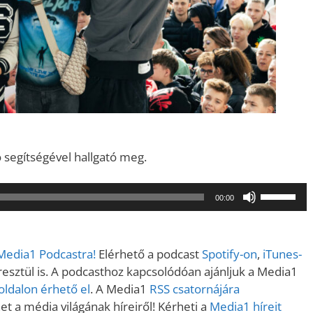
ó segítségével hallgató meg.
A
00:00
hangerő
növeléséh
illetőleg
 Media1 Podcastra!
Elérhető a podcast
Spotify-on
,
iTunes-
csökkent
sztül is. A podcasthoz kapcsolódóan ajánljuk a Media1
a
ldalon érhető el
. A Media1
RSS csatornájára
Fel/Le
t a média világának híreiről! Kérheti a
Media1 híreit