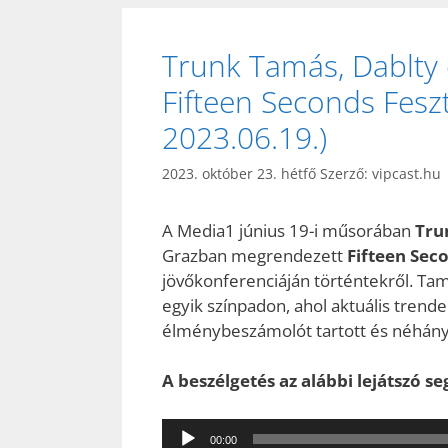
Trunk Tamás, Dablty
Fifteen Seconds Feszt
2023.06.19.)
2023. október 23. hétfő
Szerző:
vipcast.hu
A Media1 június 19-i műsorában
Tru
Grazban megrendezett
Fifteen Seco
jövőkonferenciáján történtekről. Ta
egyik színpadon, ahol aktuális trend
élménybeszámolót tartott és néhány 
A beszélgetés az alábbi lejátszó s
Audió
00:00