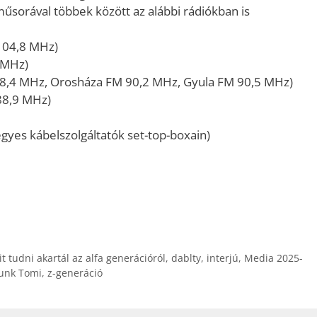
billentyűk
műsorával többek között az alábbi rádiókban is
kell
használni.
104,8 MHz)
 MHz)
8,4 MHz, Orosháza FM 90,2 MHz, Gyula FM 90,5 MHz)
88,9 MHz)
gyes kábelszolgáltatók set-top-boxain)
 tudni akartál az alfa generációról
,
dablty
,
interjú
,
Media 2025-
unk Tomi
,
z-generáció