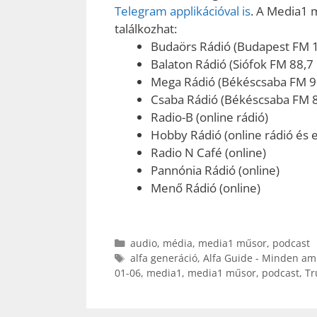
Telegram applikációval is
. A Media1 
találkozhat:
Budaörs Rádió (Budapest FM 
Balaton Rádió (Siófok FM 88,7
Mega Rádió (Békéscsaba FM 9
Csaba Rádió (Békéscsaba FM 
Radio-B (online rádió)
Hobby Rádió (online rádió és e
Radio N Café (online)
Pannónia Rádió (online)
Menő Rádió (online)
Kategória
audio
,
média
,
media1 műsor
,
podcast
Címkék
alfa generáció
,
Alfa Guide - Minden amit
01-06
,
media1
,
media1 műsor
,
podcast
,
Tr