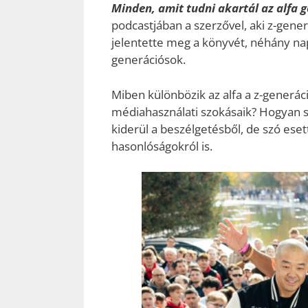
Minden, amit tudni akartál az alfa 
podcastjában a szerzővel, aki z-gene
jelentette meg a könyvét, néhány nap
generációsok.
Miben különbözik az alfa a z-generá
médiahasználati szokásaik? Hogyan s
kiderül a beszélgetésből, de szó eset
hasonlóságokról is.