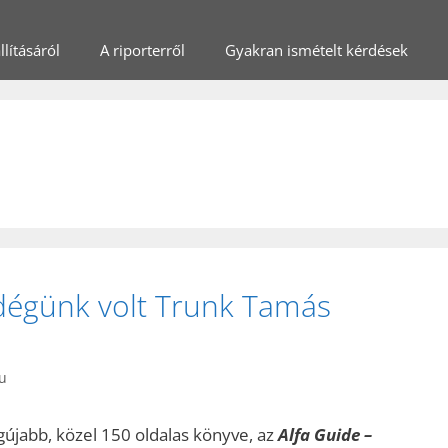
lításáról
A riporterről
Gyakran ismételt kérdések
ndégünk volt Trunk Tamás
)
hu
gújabb, közel 150 oldalas könyve, az
Alfa Guide –