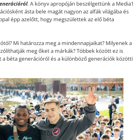
generációról
.
A könyv apropóján beszélgettünk a Media1
rációsként ásta bele magát nagyon az alfák világába és
pal épp azelőtt, hogy megszülettek az elő béta
ciótól? Mi határozza meg a mindennapjaikat? Milyenek a
zólíthatják meg őket a márkák? Többek között ez is
t a béta generációról és a különböző generációk közötti