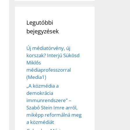
Legutóbbi
bejegyzések
Új médiatörvény, új
korszak? Interjú Sükösd
Miklós
médiaprofesszorral
(Media1)
„A közmédia a
demokrácia
ez,
immunrendszere” –
Szabó Stein Imre arról,
éséhez
miképp reformálná meg
a közmédiát