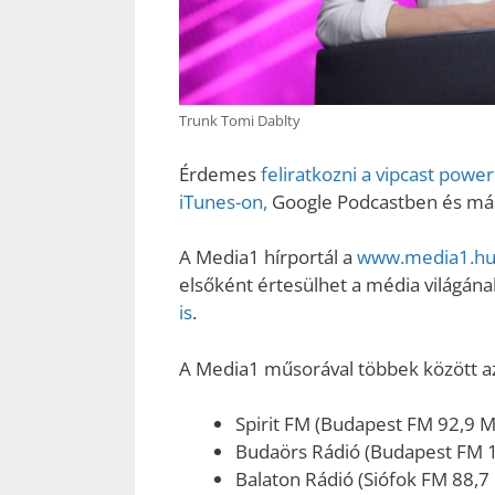
Trunk Tomi Dablty
Érdemes
feliratkozni a vipcast pow
iTunes-on,
Google Podcastben és más 
A Media1 hírportál a
www.media1.hu 
elsőként értesülhet a média világának
is
.
A Media1 műsorával többek között az 
Spirit FM (Budapest FM 92,9 
Budaörs Rádió (Budapest FM 
Balaton Rádió (Siófok FM 88,7