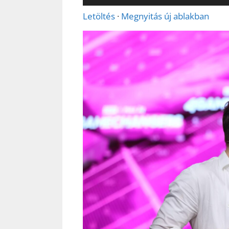
lejátszó
Letöltés
·
Megnyitás új ablakban