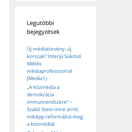
Legutóbbi
bejegyzések
Új médiatörvény, új
korszak? Interjú Sükösd
Miklós
médiaprofesszorral
(Media1)
„A közmédia a
demokrácia
immunrendszere” –
Szabó Stein Imre arról,
miképp reformálná meg
a közmédiát