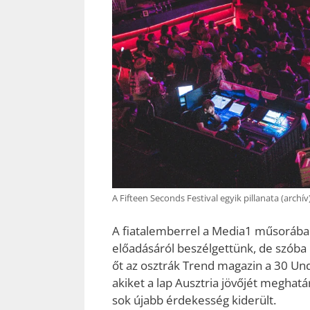
A Fifteen Seconds Festival egyik pillanata (archív
A fiatalemberrel a Media1 műsorában 
előadásáról beszélgettünk, de szóba 
őt az osztrák Trend magazin a 30 Unde
akiket a lap Ausztria jövőjét meghat
sok újabb érdekesség kiderült.