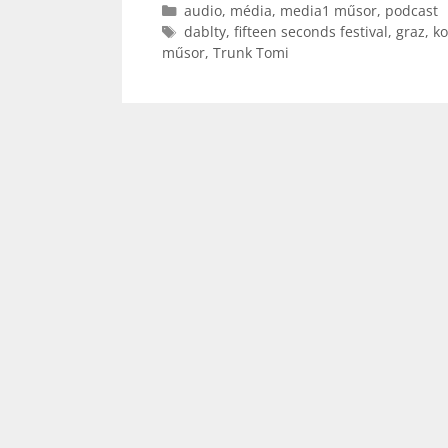
Kategória
audio
,
média
,
media1 műsor
,
podcast
Címkék
dablty
,
fifteen seconds festival
,
graz
,
ko
műsor
,
Trunk Tomi