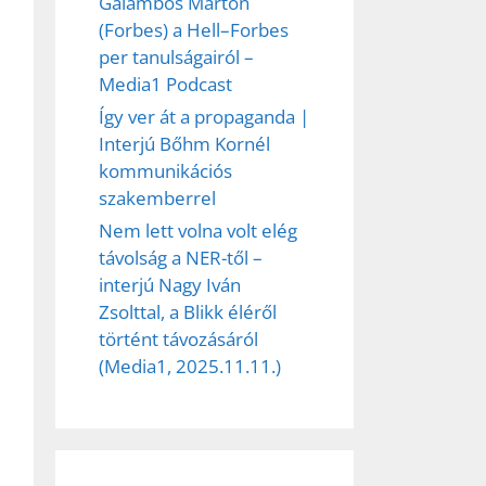
Galambos Márton
(Forbes) a Hell–Forbes
per tanulságairól –
Media1 Podcast
Így ver át a propaganda |
Interjú Bőhm Kornél
kommunikációs
szakemberrel
Nem lett volna volt elég
távolság a NER-től –
interjú Nagy Iván
Zsolttal, a Blikk éléről
történt távozásáról
(Media1, 2025.11.11.)