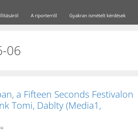
lításáról
A riporterről
Gyakran ismételt kérdések
6-06
n, a Fifteen Seconds Festivalon
nk Tomi, Dablty (Media1,
hu