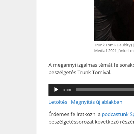
Trunk Tomi (Daublty) j
Media1 2021 júniusi m
A megannyi izgalmas témát felsorakozt
beszélgetés Trunk Tomival.
Audió
00:00
lejátszó
Letöltés
·
Megnyitás új ablakban
Érdemes feliratkozni a
podcastunk Sp
beszélgetéssorozat következő részé