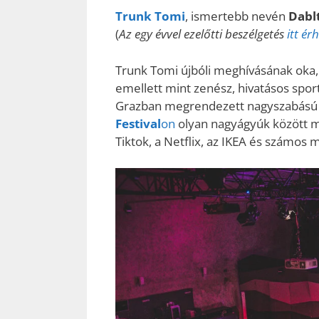
Trunk Tomi
, ismertebb nevén
Dabl
(
Az egy évvel ezelőtti beszélgetés
itt ér
Trunk Tomi újbóli meghívásának oka, 
emellett mint zenész, hivatásos spor
Grazban megrendezett nagyszabású 
Festival
on
olyan nagyágyúk között min
Tiktok, a Netflix, az IKEA és számos 