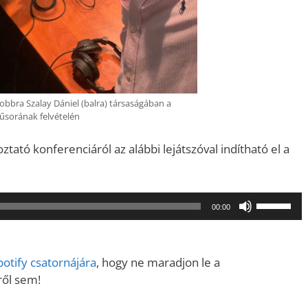
obbra Szalay Dániel (balra) társaságában a
űsorának felvételén
ató konferenciáról az alábbi lejátszóval indítható el a
A
00:00
hangerő
növeléséh
illetőleg
otify csatornájára
, hogy ne maradjon le a
csökkent
ről sem!
a
Fel/Le