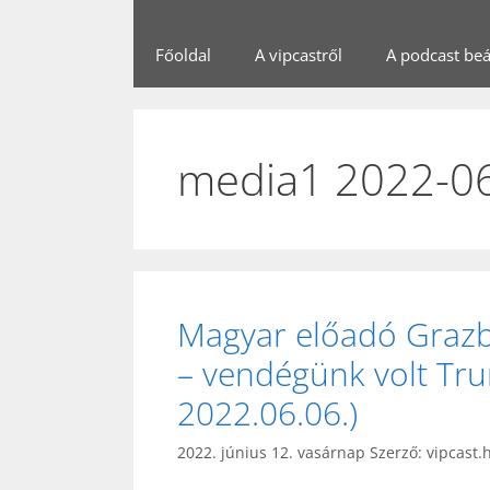
Főoldal
A vipcastről
A podcast beál
media1 2022-0
Magyar előadó Grazba
– vendégünk volt Tru
2022.06.06.)
2022. június 12. vasárnap
Szerző:
vipcast.