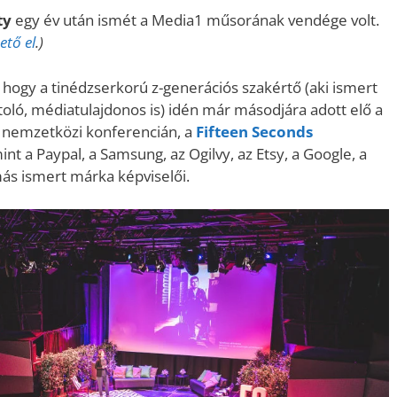
ty
egy év után ismét a Media1 műsorának vendége volt.
hető el
.)
hogy a tinédzserkorú z-generációs szakértő (aki ismert
toló, médiatulajdonos is) idén már másodjára adott elő a
nemzetközi konferencián, a
Fifteen Seconds
t a Paypal, a Samsung, az Ogilvy, az Etsy, a Google, a
más ismert márka képviselői.