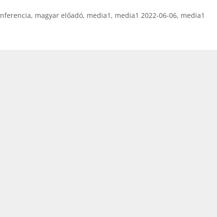
billentyűk
nferencia
,
magyar előadó
,
media1
,
media1 2022-06-06
,
media1
kell
használni.