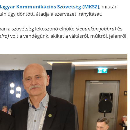
agyar Kommunikációs Szövetség (MKSZ)
, miután
tán úgy döntött, átadja a szervezet irányítását.
ában a szövetség leköszönő elnöke
(képünkön jobbra)
és
alra)
volt a vendégünk, akiket a váltásról, múltról, jelenről