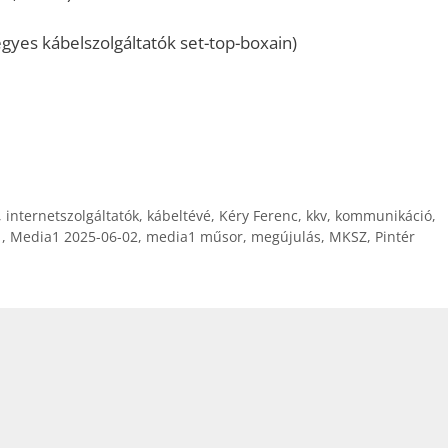
gyes kábelszolgáltatók set-top-boxain)
,
internetszolgáltatók
,
kábeltévé
,
Kéry Ferenc
,
kkv
,
kommunikáció
,
1
,
Media1 2025-06-02
,
media1 műsor
,
megújulás
,
MKSZ
,
Pintér