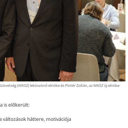
zövetség (MKSZ) leköszönő elnöke és Pintér Zoltán, az MKSZ új elnöke
 is előkerült:
a változások háttere, motivációja