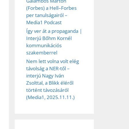
Galambos Márton
(Forbes) a Hell–Forbes
per tanulságairól –
Media1 Podcast
Így ver át a propaganda |
Interjú Bőhm Kornél
kommunikációs
szakemberrel
Nem lett volna volt elég
távolság a NER-től –
interjú Nagy Iván
Zsolttal, a Blikk éléről
történt távozásáról
(Media1, 2025.11.11.)