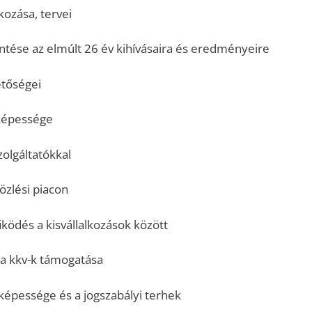
ozása, tervei
ntése az elmúlt 26 év kihívásaira és eredményeire
etőségei
képessége
olgáltatókkal
özlési piacon
ödés a kisvállalkozások között
 a kkv-k támogatása
tképessége és a jogszabályi terhek