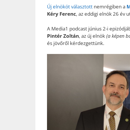
Új elnököt választott
nemrégiben a
M
Kéry Ferenc
, az eddigi elnök 26 év u
A Media1 podcast június 2-i epizódj
Pintér Zoltán
, az új elnök
(a képen b
és jövőről kérdezgettünk.