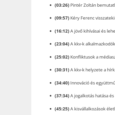
(03:26)
Pintér Zoltán bemutatk
(09:57)
Kéry Ferenc visszateki
(16:12)
A jövő kihívásai és leh
(23:04)
A kkv-k alkalmazkodó
(25:02)
Konfliktusok a médiasz
(30:31)
A kkv-k helyzete a hírk
(34:40)
Innováció és együttműk
(37:34)
A jogalkotás hatása és
(45:25)
A kisvállalkozások éle