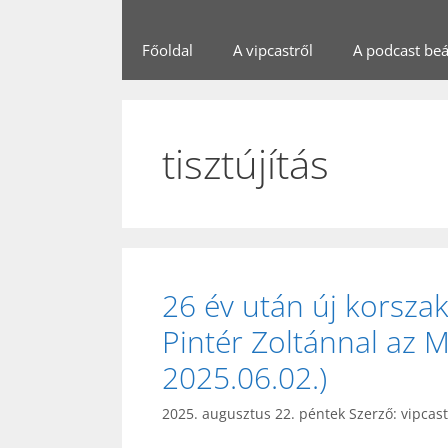
Főoldal
A vipcastről
A podcast beál
tisztújítás
26 év után új korszak
Pintér Zoltánnal az 
2025.06.02.)
2025. augusztus 22. péntek
Szerző:
vipcas