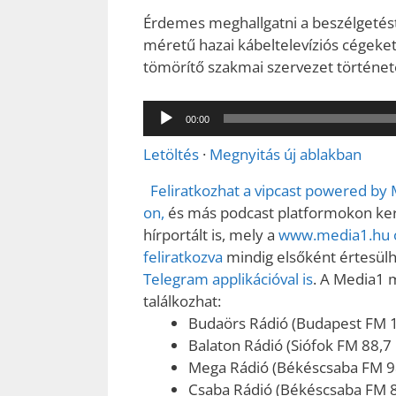
Érdemes meghallgatni a beszélgetést,
méretű hazai kábeltelevíziós cégeket,
tömörítő szakmai szervezet történet
Audió
00:00
lejátszó
Letöltés
·
Megnyitás új ablakban
Feliratkozhat a vipcast powered by
on,
és más podcast platformokon kere
hírportált is, mely a
www.media1.hu o
feliratkozva
mindig elsőként értesülhe
Telegram applikációval is
. A Media1 
találkozhat:
Budaörs Rádió (Budapest FM 
Balaton Rádió (Siófok FM 88,7
Mega Rádió (Békéscsaba FM 9
Csaba Rádió (Békéscsaba FM 