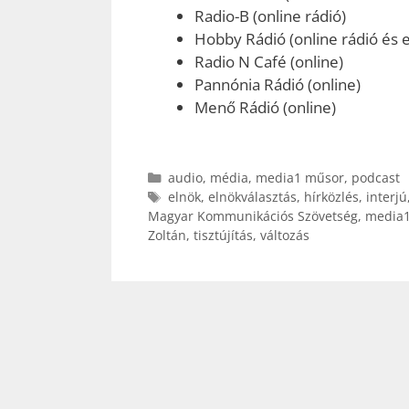
Radio-B (online rádió)
Hobby Rádió (online rádió és e
Radio N Café (online)
Pannónia Rádió (online)
Menő Rádió (online)
Kategória
audio
,
média
,
media1 műsor
,
podcast
Címkék
elnök
,
elnökválasztás
,
hírközlés
,
interjú
Magyar Kommunikációs Szövetség
,
media
Zoltán
,
tisztújítás
,
változás