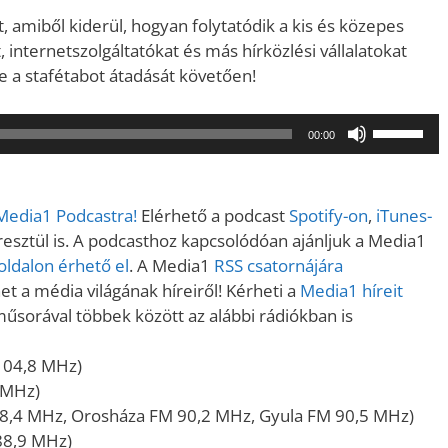
 amiből kiderül, hogyan folytatódik a kis és közepes
 internetszolgáltatókat és más hírközlési vállalatokat
e a stafétabot átadását követően!
A
00:00
hangerő
növeléséh
illetőleg
 Media1 Podcastra!
Elérhető a podcast
Spotify-on
,
iTunes-
csökkent
sztül is. A podcasthoz kapcsolódóan ajánljuk a Media1
a
ldalon érhető el
. A Media1
RSS csatornájára
Fel/Le
t a média világának híreiről! Kérheti a
Media1 híreit
billentyűk
műsorával többek között az alábbi rádiókban is
kell
használni.
104,8 MHz)
 MHz)
8,4 MHz, Orosháza FM 90,2 MHz, Gyula FM 90,5 MHz)
88,9 MHz)