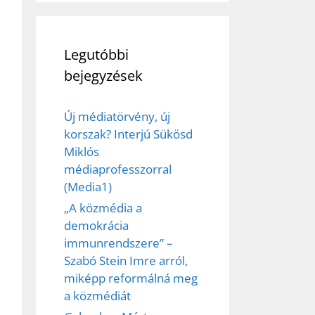
Legutóbbi
bejegyzések
Új médiatörvény, új
korszak? Interjú Sükösd
Miklós
médiaprofesszorral
(Media1)
„A közmédia a
demokrácia
immunrendszere” –
Szabó Stein Imre arról,
miképp reformálná meg
a közmédiát