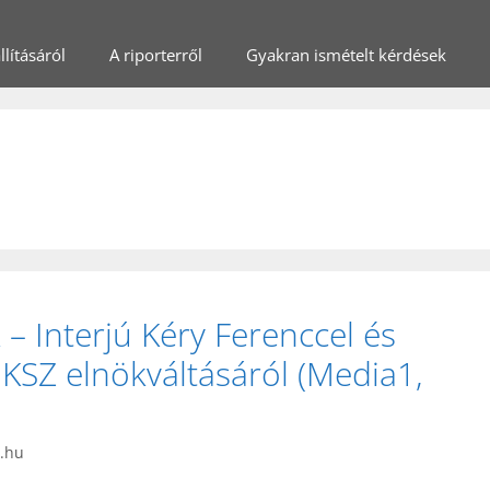
lításáról
A riporterről
Gyakran ismételt kérdések
 – Interjú Kéry Ferenccel és
MKSZ elnökváltásáról (Media1,
t.hu