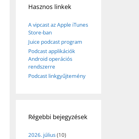
Hasznos linkek
A vipcast az Apple iTunes
Store-ban
Juice podcast program
Podcast applikációk
ez,
Android operációs
rendszerre
éséhez
Podcast linkgyűjtemény
et
Régebbi bejegyzések
2026. július
(10)