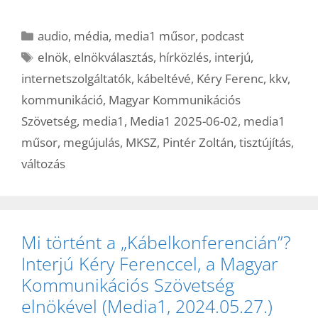
Kategória
audio
,
média
,
media1 műsor
,
podcast
Címkék
elnök
,
elnökválasztás
,
hírközlés
,
interjú
,
internetszolgáltatók
,
kábeltévé
,
Kéry Ferenc
,
kkv
,
kommunikáció
,
Magyar Kommunikációs
Szövetség
,
media1
,
Media1 2025-06-02
,
media1
műsor
,
megújulás
,
MKSZ
,
Pintér Zoltán
,
tisztújítás
,
változás
Mi történt a „Kábelkonferencián”?
Interjú Kéry Ferenccel, a Magyar
Kommunikációs Szövetség
elnökével (Media1, 2024.05.27.)