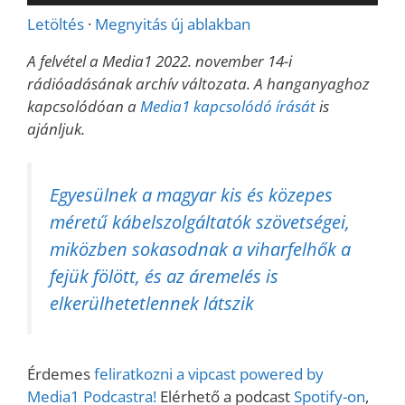
lejátszó
Letöltés
·
Megnyitás új ablakban
A felvétel a Media1 2022. november 14-i
rádióadásának archív változata. A hanganyaghoz
kapcsolódóan a
Media1 kapcsolódó írását
is
ajánljuk.
Egyesülnek a magyar kis és közepes
méretű kábelszolgáltatók szövetségei,
miközben sokasodnak a viharfelhők a
fejük fölött, és az áremelés is
elkerülhetetlennek látszik
Érdemes
feliratkozni a vipcast powered by
Media1 Podcastra!
Elérhető a podcast
Spotify-on
,