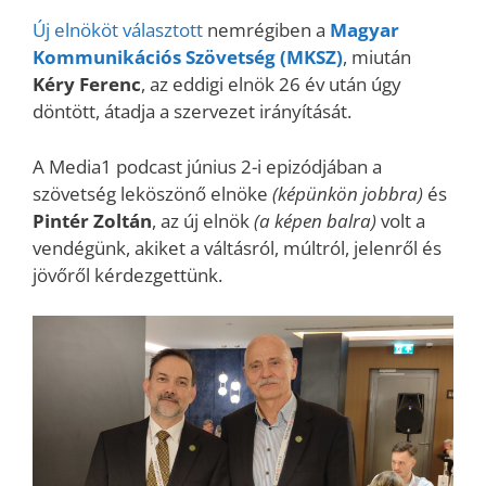
Új elnököt választott
nemrégiben a
Magyar
Kommunikációs Szövetség (MKSZ)
, miután
Kéry Ferenc
, az eddigi elnök 26 év után úgy
döntött, átadja a szervezet irányítását.
A Media1 podcast június 2-i epizódjában a
szövetség leköszönő elnöke
(képünkön jobbra)
és
Pintér Zoltán
, az új elnök
(a képen balra)
volt a
vendégünk, akiket a váltásról, múltról, jelenről és
jövőről kérdezgettünk.