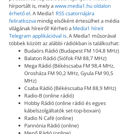
hírportált is, mely a
www.media1.hu oldalon
érhető el
. A Media1
RSS csatornájára
feliratkozva
mindig elsőként értesülhet a média
világának híreiről! Kérheti a
Media1 híreit
Telegram applikációval is
. A Media1 műsorával
többek között az alábbi rádiókban is találkozhat:
Budaörs Rádió (Budapest FM 104,8 MHz)
Balaton Rádió (Siófok FM 88,7 MHz)
Mega Rádió (Békéscsaba FM 98,4 MHz,
Orosháza FM 90,2 MHz, Gyula FM 90,5
MHz)
Csaba Rádió (Békéscsaba FM 88,9 MHz)
Radio-B (online rádió)
Hobby Rádió (online rádió és egyes
kábelszolgáltatók set-top-boxain)
Radio N Café (online)
Pannónia Rádió (online)
Menő Rádió (online)