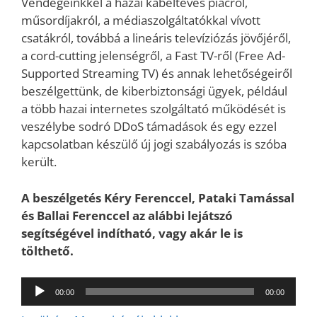
Vendégeinkkel a hazai kábeltévés piacról,
műsordíjakról, a médiaszolgáltatókkal vívott
csatákról, továbbá a lineáris televíziózás jövőjéről,
a cord-cutting jelenségről, a Fast TV-ről (Free Ad-
Supported Streaming TV) és annak lehetőségeiről
beszélgettünk, de kiberbiztonsági ügyek, például
a több hazai internetes szolgáltató működését is
veszélybe sodró DDoS támadások és egy ezzel
kapcsolatban készülő új jogi szabályozás is szóba
került.
A beszélgetés Kéry Ferenccel, Pataki Tamással
és Ballai Ferenccel az alábbi lejátszó
segítségével indítható, vagy akár le is
tölthető.
Audió
00:00
00:00
lejátszó