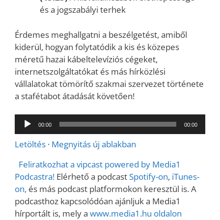
és a jogszabályi terhek
Érdemes meghallgatni a beszélgetést, amiből
kiderül, hogyan folytatódik a kis és közepes
méretű hazai kábeltelevíziós cégeket,
internetszolgáltatókat és más hírközlési
vállalatokat tömörítő szakmai szervezet története
a stafétabot átadását követően!
Audió
00:00
00:00
lejátszó
Letöltés
·
Megnyitás új ablakban
Feliratkozhat a vipcast powered by Media1
Podcastra!
Elérhető a podcast
Spotify-on
,
iTunes-
on,
és más podcast platformokon keresztül is. A
podcasthoz kapcsolódóan ajánljuk a Media1
hírportált is, mely a
www.media1.hu oldalon