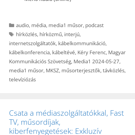
Kategória
audio
,
média
,
media1 műsor
,
podcast
Címkék
hírközlés
,
hírközmű
,
interjú
,
internetszolgáltatók
,
kábelkommunikáció
,
kábelkonferencia
,
kábeltévé
,
Kéry Ferenc
,
Magyar
Kommunikációs Szövetség
,
Media1 2024-05-27
,
media1 műsor
,
MKSZ
,
műsorterjesztők
,
távközlés
,
televíziózás
Csata a médiaszolgáltatókkal, Fast
TV, műsordíjak,
kiberfenyegetések: Exkluzív