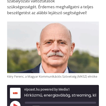
szabályozási változtatások
szükségességét. Érdemes meghallgatni a teljes
beszélgetést az alábbi lejátszó segítségével!
Kéry Ferenc, a Magyar Kommunikációs Szövetség (MKSZ) elnöke
vipcast.hu powered by Media1
Hírközmű, energiaválság, streaming, kiberbiztonság, kábelszövetségi egyesülés – interjú Kéry Ferenccel, az MKSZ elnökével (Media1, 2023.07.03.)