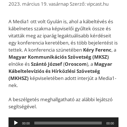
2023. március 19. vasárnap
Szerző:
vipcast.hu
A Media1 ott volt Gyulán is, ahol a kábeltévés és
kábelnetes szakma képviselői gyűltek össze és
vitatták meg az iparág legaktuálisabb kérdéseit
egy konferencia keretében, és több bejelentést is
tettek. A konferencia szünetében
Kéry Ferenc
, a
Magyar Kommunikációs Szövetség (MKSZ)
elnöke és
Szántó József
(
Oroscom
), a
Magyar
Kábeltelevíziós és Hírközlési Szövetség
(MKHSZ)
képviseletében adott interjút a Media1-
nek.
A beszélgetés meghallgatható az alábbi lejátszó
segítségével.
Audió
00:00
00:00