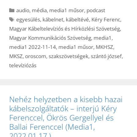
Kategória
audio
,
média
,
media1 műsor
,
podcast
Címkék
egyesülés
,
kábelnet
,
kábeltévé
,
Kéry Ferenc
,
Magyar Kábeltelevíziós és Hírközlési Szövetség
,
Magyar Kommunikációs Szövetség
,
media1
,
media1 2022-11-14
,
media1 műsor
,
MKHSZ
,
MKSZ
,
oroscom
,
szakszövetségek
,
szántó józsef
,
televíziózás
Nehéz helyzetben a kisebb hazai
kábelszolgáltatók – interjú Kéry
Ferenccel, Ökrös Gergellyel és
Ballai Ferenccel (Media1,
2022.01.17.)