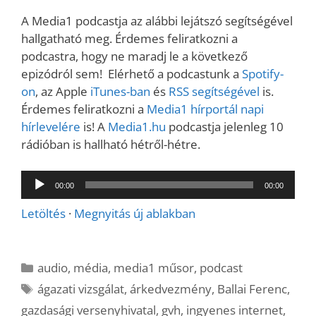
A Media1 podcastja az alábbi lejátszó segítségével
hallgatható meg. Érdemes feliratkozni a
podcastra, hogy ne maradj le a következő
epizódról sem! Elérhető a podcastunk a
Spotify-
on
, az Apple
iTunes-ban
és
RSS segítségével
is.
Érdemes feliratkozni a
Media1 hírportál napi
hírlevelére
is! A
Media1.hu
podcastja jelenleg 10
rádióban is hallható hétről-hétre.
Audió
00:00
00:00
lejátszó
Letöltés
·
Megnyitás új ablakban
Kategória
audio
,
média
,
media1 műsor
,
podcast
Címkék
ágazati vizsgálat
,
árkedvezmény
,
Ballai Ferenc
,
gazdasági versenyhivatal
,
gvh
,
ingyenes internet
,