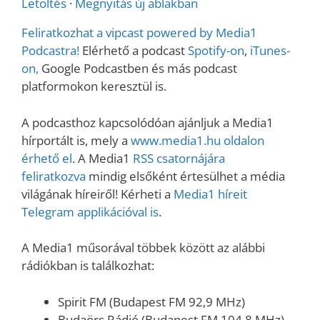
Letöltés
·
Megnyitás új ablakban
Feliratkozhat a vipcast powered by Media1
Podcastra!
Elérhető a podcast
Spotify-on
,
iTunes-
on,
Google Podcastben és más podcast
platformokon keresztül is.
A podcasthoz kapcsolódóan ajánljuk a Media1
hírportált is, mely a
www.media1.hu oldalon
érhető el
. A Media1
RSS csatornájára
feliratkozva
mindig elsőként értesülhet a média
világának híreiről! Kérheti a
Media1 híreit
Telegram applikációval is
.
A Media1 műsorával többek között az alábbi
rádiókban is találkozhat:
Spirit FM (Budapest FM 92,9 MHz)
Budaörs Rádió (Budapest FM 104,8 MHz)