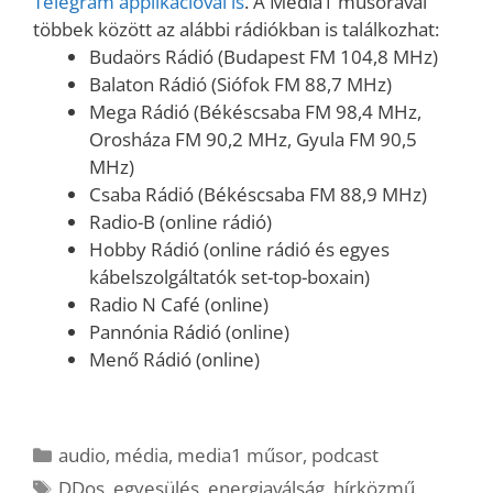
Telegram applikációval is
. A Media1 műsorával
többek között az alábbi rádiókban is találkozhat:
Budaörs Rádió (Budapest FM 104,8 MHz)
Balaton Rádió (Siófok FM 88,7 MHz)
Mega Rádió (Békéscsaba FM 98,4 MHz,
Orosháza FM 90,2 MHz, Gyula FM 90,5
MHz)
Csaba Rádió (Békéscsaba FM 88,9 MHz)
Radio-B (online rádió)
Hobby Rádió (online rádió és egyes
kábelszolgáltatók set-top-boxain)
Radio N Café (online)
Pannónia Rádió (online)
Menő Rádió (online)
Kategória
audio
,
média
,
media1 műsor
,
podcast
Címkék
DDos
,
egyesülés
,
energiaválság
,
hírközmű
,