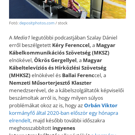
Fotó:
depositphotos.com
/ stock
A
Media1
legutóbbi podcastjában Szalay Dániel
erről beszélgetett
Kéry Ferenccel,
a
Magyar
Kábelkommunikációs Szövetség (MKSZ)
elnökével,
Ökrös Gergellyel
, a
Magyar
Kábeltelevíziós és Hírközlési Szövetség
(MHKSZ)
elnökével és
Ballai Ferenc
cel, a
Nemzeti Műsorterjesztő Klaszter
menedzserével, de a kábelszolgáltatók képviselői
beszámoltak arról is, hogy milyen súlyos
problémákat okoz az is, hogy az
Orbán Viktor
kormányfő által 2020-ban először egy hónapra
elrendelt
, majd később további időszakra
meghosszabbított
ingyenes