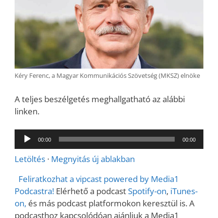
Kéry Ferenc, a Magyar Kommunikációs Szövetség (MKSZ) elnöke
A teljes beszélgetés meghallgatható az alábbi
linken.
Audió
00:00
00:00
lejátszó
Letöltés
·
Megnyitás új ablakban
Feliratkozhat a vipcast powered by Media1
Podcastra!
Elérhető a podcast
Spotify-on
,
iTunes-
on,
és más podcast platformokon keresztül is. A
podcasthoz kapcsolódóan ajánljuk a Media1