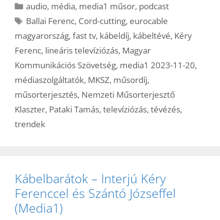
Kategória
audio
,
média
,
media1 műsor
,
podcast
Címkék
Ballai Ferenc
,
Cord-cutting
,
eurocable
magyarország
,
fast tv
,
kábeldíj
,
kábeltévé
,
Kéry
Ferenc
,
lineáris televíziózás
,
Magyar
Kommunikációs Szövetség
,
media1 2023-11-20
,
médiaszolgáltatók
,
MKSZ
,
műsordíj
,
műsorterjesztés
,
Nemzeti Műsorterjesztő
Klaszter
,
Pataki Tamás
,
televíziózás
,
tévézés
,
trendek
Kábelbarátok – Interjú Kéry
Ferenccel és Szántó Józseffel
(Media1)