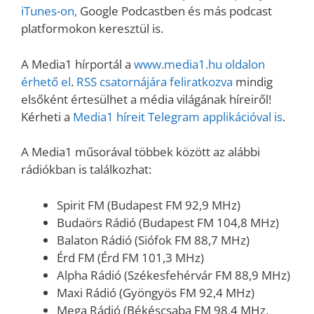
iTunes-on,
Google Podcastben és más podcast
platformokon keresztül is.
A Media1 hírportál a
www.media1.hu oldalon
érhető el
.
RSS csatornájára feliratkozva
mindig
elsőként értesülhet a média világának híreiről!
Kérheti a
Media1 híreit Telegram applikációval is
.
A Media1 műsorával többek között az alábbi
rádiókban is találkozhat:
Spirit FM (Budapest FM 92,9 MHz)
Budaörs Rádió (Budapest FM 104,8 MHz)
Balaton Rádió (Siófok FM 88,7 MHz)
Érd FM (Érd FM 101,3 MHz)
Alpha Rádió (Székesfehérvár FM 88,9 MHz)
Maxi Rádió (Gyöngyös FM 92,4 MHz)
Mega Rádió (Békéscsaba FM 98,4 MHz,