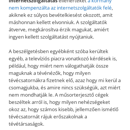
internetszolgáltatás
ellenértékét
a kormány
nem kompenzálta az internetszolgáltatók felé
,
akiknek ez súlyos bevételkiesést okozott, amit
máshonnan kellett elvonniuk. A szolgáltatók
átverve, megkárosítva érzik magukat, amiért
ingyen kellett szolgáltatást nyújtaniuk.
A beszélgetésben egyébként szóba kerültek
egyéb, a televíziós piacra vonatkozó kérdések is,
például, hogy miért nem válogathatják össze
maguknak a tévénézők, hogy milyen
tévécsatornákra fizetnek elő, azaz hogy mi kerül a
csomagjukba, és amire nincs szükségük, azt miért
nem mondhatják le. A műsorterjesztő cégek
beszéltek arról is, hogy milyen nehézségeket
okoz az, hogy számos kisebb, jellemzően ismétlő
tévécsatornát rájuk erőszakolnak a
tévétársaságok.