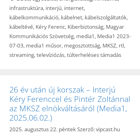
infrastruktúra
,
interjú
,
internet
,
kábelkommunikáció
,
kábelnet
,
kábelszolgáltatók
,
kábeltévé
,
Kéry Ferenc
,
Kiberbiztonság
,
Magyar
Kommunikációs Szövetség
,
media1
,
Media1 2023-
07-03
,
media1 műsor
,
megosztottság
,
MKSZ
,
rtl
,
streaming
,
televíziózás
,
túlterheléses támadás
26 év után új korszak – Interjú
Kéry Ferenccel és Pintér Zoltánnal
az MKSZ elnökváltásáról (Media1,
2025.06.02.)
2025. augusztus 22. péntek
Szerző:
vipcast.hu