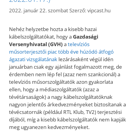
2022. január 22. szombat
Szerző:
vipcast.hu
Nehéz helyzetbe hozta a kisebb hazai
kábelszolgáltatókat, hogy a
Gazdasági
Versenyhivatal (GVH)
a
televíziós
műsorterjesztői piac több éve húzódó átfogó
ágazati vizsgálatának
lezárásaként végül idén
januárban csak egy ajánlást fogalmazott meg, de
érdemben nem lép fel (azaz nem szankcionál) a
televíziós műsorszolgáltatók azon gyakorlata
ellen, hogy a médiaszolgáltatók (azaz a
tévétársaságok) a nagy kábelszolgáltatóknak
nagyon jelentős árkedvezményeket biztosítanak a
tévécsatornák (például RTL Klub, TV2) terjesztési
díjából, míg a kisebb kábelszolgáltatók nem kapják
meg ugyanezen kedvezményeket.