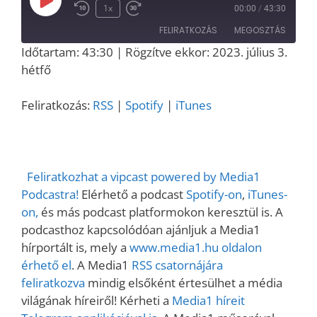
Play
1x
00:00
/
43:30
Episode
FELIRATKOZÁS
MEGOSZTÁS
Időtartam: 43:30
|
Rögzítve ekkor: 2023. július 3.
MEGOSZT
hétfő
RSS
Spotify
ÁS
iTunes
LINK
Feliratkozás:
RSS
|
Spotify
|
iTunes
RSS FEED
EMBED
Feliratkozhat a vipcast powered by Media1
Podcastra!
Elérhető a podcast
Spotify-on
,
iTunes-
on,
és más podcast platformokon keresztül is. A
podcasthoz kapcsolódóan ajánljuk a Media1
hírportált is, mely a
www.media1.hu oldalon
érhető el
. A Media1
RSS csatornájára
feliratkozva
mindig elsőként értesülhet a média
világának híreiről! Kérheti a
Media1 híreit