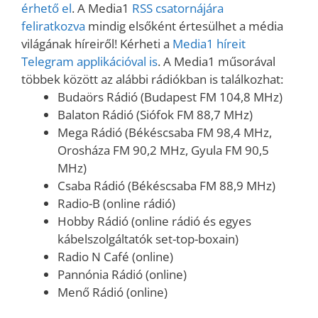
érhető el
. A Media1
RSS csatornájára
feliratkozva
mindig elsőként értesülhet a média
világának híreiről! Kérheti a
Media1 híreit
Telegram applikációval is
. A Media1 műsorával
többek között az alábbi rádiókban is találkozhat:
Budaörs Rádió (Budapest FM 104,8 MHz)
Balaton Rádió (Siófok FM 88,7 MHz)
Mega Rádió (Békéscsaba FM 98,4 MHz,
Orosháza FM 90,2 MHz, Gyula FM 90,5
MHz)
Csaba Rádió (Békéscsaba FM 88,9 MHz)
Radio-B (online rádió)
Hobby Rádió (online rádió és egyes
kábelszolgáltatók set-top-boxain)
Radio N Café (online)
Pannónia Rádió (online)
Menő Rádió (online)