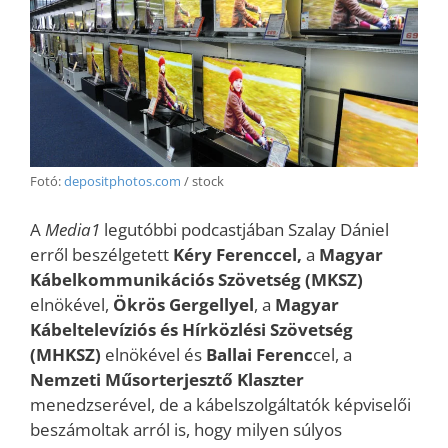
Fotó:
depositphotos.com
/ stock
A
Media1
legutóbbi podcastjában Szalay Dániel
erről beszélgetett
Kéry Ferenccel,
a
Magyar
Kábelkommunikációs Szövetség (MKSZ)
elnökével,
Ökrös Gergellyel
, a
Magyar
Kábeltelevíziós és Hírközlési Szövetség
(MHKSZ)
elnökével és
Ballai Ferenc
cel, a
Nemzeti Műsorterjesztő Klaszter
menedzserével, de a kábelszolgáltatók képviselői
beszámoltak arról is, hogy milyen súlyos