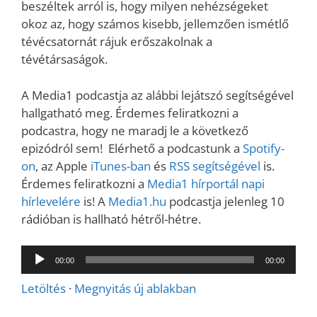
beszéltek arról is, hogy milyen nehézségeket
okoz az, hogy számos kisebb, jellemzően ismétlő
tévécsatornát rájuk erőszakolnak a
tévétársaságok.
A Media1 podcastja az alábbi lejátszó segítségével
hallgatható meg. Érdemes feliratkozni a
podcastra, hogy ne maradj le a következő
epizódról sem! Elérhető a podcastunk a
Spotify-
on
, az Apple
iTunes-ban
és
RSS segítségével
is.
Érdemes feliratkozni a
Media1 hírportál napi
hírlevelére
is! A
Media1.hu
podcastja jelenleg 10
rádióban is hallható hétről-hétre.
Audió
00:00
00:00
lejátszó
Letöltés
·
Megnyitás új ablakban