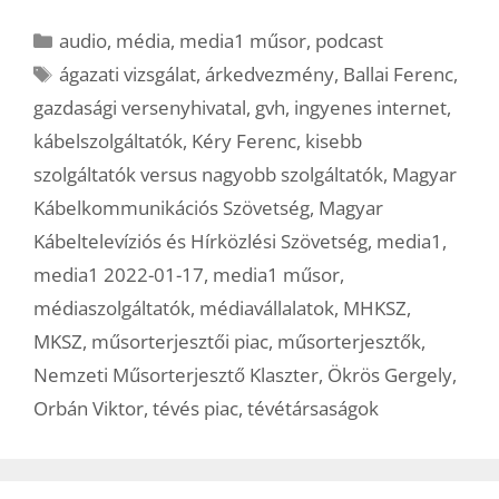
Kategória
audio
,
média
,
media1 műsor
,
podcast
Címkék
ágazati vizsgálat
,
árkedvezmény
,
Ballai Ferenc
,
gazdasági versenyhivatal
,
gvh
,
ingyenes internet
,
kábelszolgáltatók
,
Kéry Ferenc
,
kisebb
szolgáltatók versus nagyobb szolgáltatók
,
Magyar
Kábelkommunikációs Szövetség
,
Magyar
Kábeltelevíziós és Hírközlési Szövetség
,
media1
,
media1 2022-01-17
,
media1 műsor
,
médiaszolgáltatók
,
médiavállalatok
,
MHKSZ
,
MKSZ
,
műsorterjesztői piac
,
műsorterjesztők
,
Nemzeti Műsorterjesztő Klaszter
,
Ökrös Gergely
,
Orbán Viktor
,
tévés piac
,
tévétársaságok