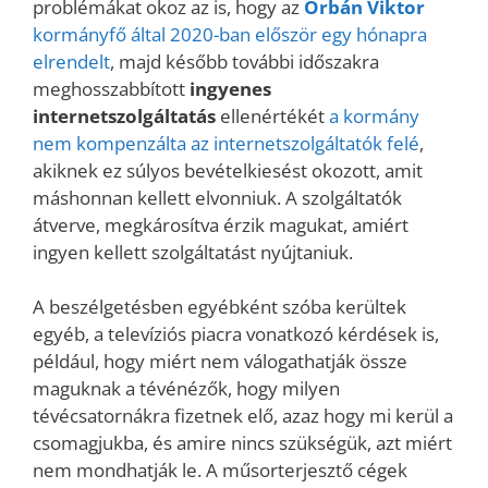
problémákat okoz az is, hogy az
Orbán Viktor
kormányfő által 2020-ban először egy hónapra
elrendelt
, majd később további időszakra
meghosszabbított
ingyenes
internetszolgáltatás
ellenértékét
a kormány
nem kompenzálta az internetszolgáltatók felé
,
akiknek ez súlyos bevételkiesést okozott, amit
máshonnan kellett elvonniuk. A szolgáltatók
átverve, megkárosítva érzik magukat, amiért
ingyen kellett szolgáltatást nyújtaniuk.
A beszélgetésben egyébként szóba kerültek
egyéb, a televíziós piacra vonatkozó kérdések is,
például, hogy miért nem válogathatják össze
maguknak a tévénézők, hogy milyen
tévécsatornákra fizetnek elő, azaz hogy mi kerül a
csomagjukba, és amire nincs szükségük, azt miért
nem mondhatják le. A műsorterjesztő cégek