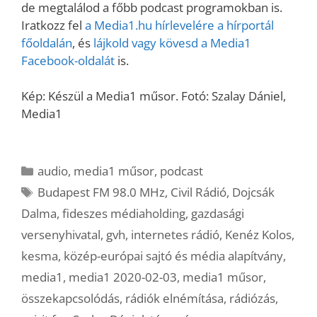
de megtalálod a főbb podcast programokban is.
Iratkozz fel
a Media1.hu hírlevelére a hírportál
főoldalán
, és
lájkold vagy kövesd a Media1
Facebook-oldalát
is.
Kép: Készül a Media1 műsor. Fotó: Szalay Dániel,
Media1
Kategória
audio
,
media1 műsor
,
podcast
Címkék
Budapest FM 98.0 MHz
,
Civil Rádió
,
Dojcsák
Dalma
,
fideszes médiaholding
,
gazdasági
versenyhivatal
,
gvh
,
internetes rádió
,
Kenéz Kolos
,
kesma
,
közép-európai sajtó és média alapítvány
,
media1
,
media1 2020-02-03
,
media1 műsor
,
összekapcsolódás
,
rádiók elnémítása
,
rádiózás
,