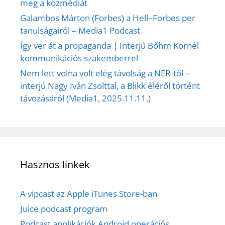
meg a közmédiát
Galambos Márton (Forbes) a Hell–Forbes per
tanulságairól – Media1 Podcast
Így ver át a propaganda | Interjú Bőhm Kornél
kommunikációs szakemberrel
Nem lett volna volt elég távolság a NER-től –
interjú Nagy Iván Zsolttal, a Blikk éléről történt
távozásáról (Media1, 2025.11.11.)
Hasznos linkek
A vipcast az Apple iTunes Store-ban
Juice podcast program
Podcast applikációk Android operációs