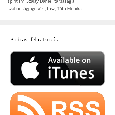
spirit fm
,
Szalay Dániel
,
társaság a
szabadságjogokért
,
tasz
,
Tóth Mónika
Podcast feliratkozás