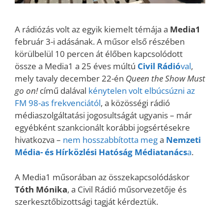
A rádiózás volt az egyik kiemelt témája a
Media1
február 3-i adásának. A műsor első részében
körülbelül 10 percen át élőben kapcsolódott
össze a Media1 a 25 éves múltú
Civil Rádió
val
,
mely tavaly december 22-én
Queen the Show Must
go on!
című dalával
kénytelen volt elbúcsúzni az
FM 98-as frekvenciától
, a közösségi rádió
médiaszolgáltatási jogosultságát ugyanis – már
egyébként szankcionált korábbi jogsértésekre
hivatkozva –
nem hosszabbította meg
a
Nemzeti
Média- és Hírközlési Hatóság Médiatanács
a
.
A Media1 műsorában az összekapcsolódáskor
Tóth Mónika
, a Civil Rádió műsorvezetője és
szerkesztőbizottsági tagját kérdeztük.