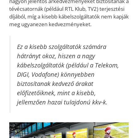
nagyon jelentős árkedvezményeket biztosítanak a
tévécsatornák (például RTL Klub, TV2) terjesztési
díjából, míg a kisebb kábelszolgáltatók nem kapják
meg ugyanezen kedvezményeket.
Ez a kisebb szolgáltatók számára
hátrányt okoz, hiszen a nagy
kábelszolgáltatók (például a Telekom,
DIGI, Vodafone) könnyebben
biztosítanak kedvező árakat
előfizetőiknek, mint a kisebb,
jellemzően hazai tulajdonú kkv-k.