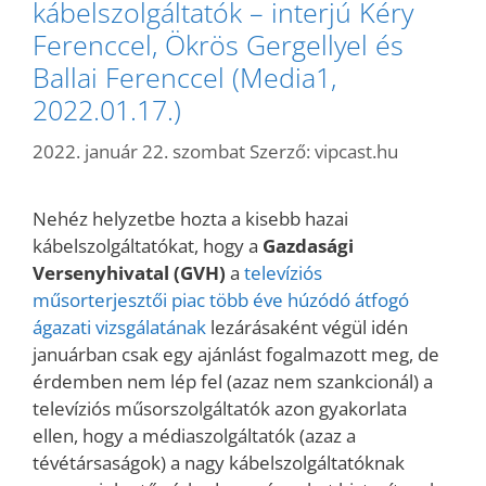
kábelszolgáltatók – interjú Kéry
Ferenccel, Ökrös Gergellyel és
Ballai Ferenccel (Media1,
2022.01.17.)
2022. január 22. szombat
Szerző:
vipcast.hu
Nehéz helyzetbe hozta a kisebb hazai
kábelszolgáltatókat, hogy a
Gazdasági
Versenyhivatal (GVH)
a
televíziós
műsorterjesztői piac több éve húzódó átfogó
ágazati vizsgálatának
lezárásaként végül idén
januárban csak egy ajánlást fogalmazott meg, de
érdemben nem lép fel (azaz nem szankcionál) a
televíziós műsorszolgáltatók azon gyakorlata
ellen, hogy a médiaszolgáltatók (azaz a
tévétársaságok) a nagy kábelszolgáltatóknak