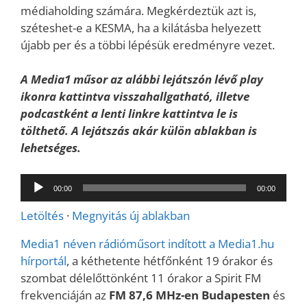
médiaholding számára. Megkérdeztük azt is,
széteshet-e a KESMA, ha a kilátásba helyezett
újabb per és a többi lépésük eredményre vezet.
A Media1 műsor az alábbi lejátszón lévő play
ikonra kattintva visszahallgatható, illetve
podcastként a lenti linkre kattintva le is
tölthető. A lejátszás akár külön ablakban is
lehetséges.
Audió
00:00
00:00
lejátszó
Letöltés
·
Megnyitás új ablakban
Media1 néven rádióműsort indított a Media1.hu
hírportál
, a kéthetente hétfőnként 19 órakor és
szombat délelőttönként 11 órakor a Spirit FM
frekvenciáján az
FM 87,6 MHz-en Budapesten
és