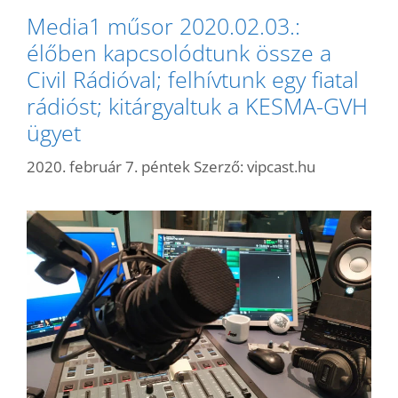
Media1 műsor 2020.02.03.:
élőben kapcsolódtunk össze a
Civil Rádióval; felhívtunk egy fiatal
rádióst; kitárgyaltuk a KESMA-GVH
ügyet
2020. február 7. péntek
Szerző:
vipcast.hu