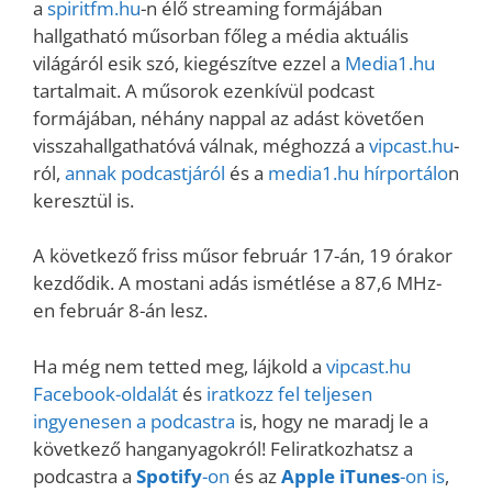
a
spiritfm.hu
-n élő streaming formájában
hallgatható műsorban főleg a média aktuális
világáról esik szó, kiegészítve ezzel a
Media1.hu
tartalmait. A műsorok ezenkívül podcast
formájában, néhány nappal az adást követően
visszahallgathatóvá válnak, méghozzá a
vipcast.hu
-
ról,
annak podcastjáról
és a
media1.hu hírportálo
n
keresztül is.
A következő friss műsor február 17-án, 19 órakor
kezdődik. A mostani adás ismétlése a 87,6 MHz-
en február 8-án lesz.
Ha még nem tetted meg, lájkold a
vipcast.
hu
Facebook-oldalát
és
iratkozz fel teljesen
ingyenesen a podcastra
is, hogy ne maradj le a
következő hanganyagokról! Feliratkozhatsz a
podcastra a
Spotify
-on
és az
Apple iTunes
-on is
,