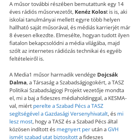
A műsor további részében bemutattunk egy 14
éves rádiós műsorvezetőt,
Kenéz Kolos
t is is, aki
iskolai tanulmányai mellett egyre több helyen
hallható saját műsorával, és médiás karrierjét már
8 évesen elkezdte. Elmesélte, hogyan tudott ilyen
fiatalon bekapcsolódni a média világába, majd
szólt az internetes rádiózás technikai és egyéb
feltételeiről is.
A Media1 műsor harmadik vendége
Dojcsák
Dalma
, a Társaság a Szabadságjogokért, a TASZ
Politikai Szabadságjogi Projekt vezetője mondta
el, mi a baj a fideszes médiaholdinggal, a KESMA-
val, miért
perelte a Szabad Pécs a TASZ
segítségével a Gazdasági Versenyhivatalt
, és
mi
lesz most
, hogy a TASZ és a Szabad Pécs által
közösen indított és
megnyert per
után a
GVH
ismét szabad utat biztosított
a fideszes