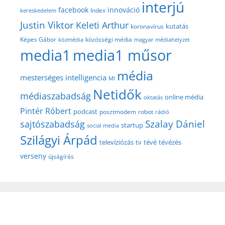
interjú
facebook
innováció
Index
kereskedelem
Justin Viktor
Keleti Arthur
kutatás
koronavírus
közösségi média
Képes Gábor
közmédia
magyar médiahelyzet
media1
media1 műsor
média
mesterséges intelligencia
MI
Netidők
médiaszabadság
online média
oktatás
Pintér Róbert
podcast
posztmodem
robot
rádió
Szalay Dániel
sajtószabadság
startup
social media
Szilágyi Árpád
televíziózás
tv
tévé
tévézés
verseny
újságírás