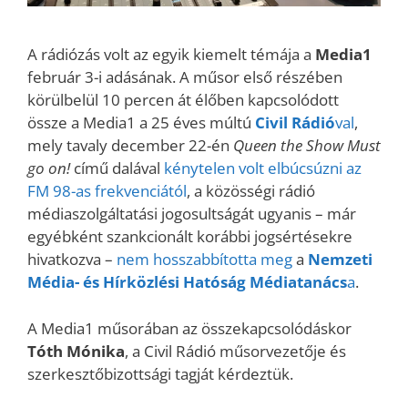
A rádiózás volt az egyik kiemelt témája a
Media1
február 3-i adásának. A műsor első részében
körülbelül 10 percen át élőben kapcsolódott
össze a Media1 a 25 éves múltú
Civil Rádió
val
,
mely tavaly december 22-én
Queen the Show Must
go on!
című dalával
kénytelen volt elbúcsúzni az
FM 98-as frekvenciától
, a közösségi rádió
médiaszolgáltatási jogosultságát ugyanis – már
egyébként szankcionált korábbi jogsértésekre
hivatkozva –
nem hosszabbította meg
a
Nemzeti
Média- és Hírközlési Hatóság Médiatanács
a
.
A Media1 műsorában az összekapcsolódáskor
Tóth Mónika
, a Civil Rádió műsorvezetője és
szerkesztőbizottsági tagját kérdeztük.