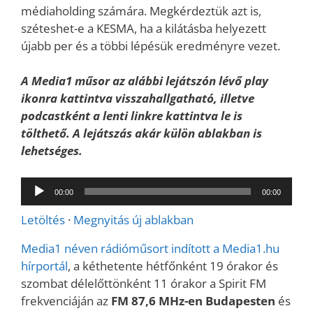
médiaholding számára. Megkérdeztük azt is,
széteshet-e a KESMA, ha a kilátásba helyezett
újabb per és a többi lépésük eredményre vezet.
A Media1 műsor az alábbi lejátszón lévő play
ikonra kattintva visszahallgatható, illetve
podcastként a lenti linkre kattintva le is
tölthető. A lejátszás akár külön ablakban is
lehetséges.
Audió
00:00
00:00
lejátszó
Letöltés
·
Megnyitás új ablakban
Media1 néven rádióműsort indított a Media1.hu
hírportál
, a kéthetente hétfőnként 19 órakor és
szombat délelőttönként 11 órakor a Spirit FM
frekvenciáján az
FM 87,6 MHz-en Budapesten
és