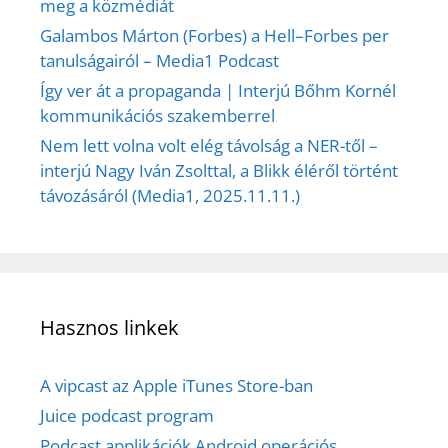
meg a közmédiát
Galambos Márton (Forbes) a Hell–Forbes per
tanulságairól – Media1 Podcast
Így ver át a propaganda | Interjú Bőhm Kornél
kommunikációs szakemberrel
Nem lett volna volt elég távolság a NER-től –
interjú Nagy Iván Zsolttal, a Blikk éléről történt
távozásáról (Media1, 2025.11.11.)
Hasznos linkek
A vipcast az Apple iTunes Store-ban
Juice podcast program
Podcast applikációk Android operációs