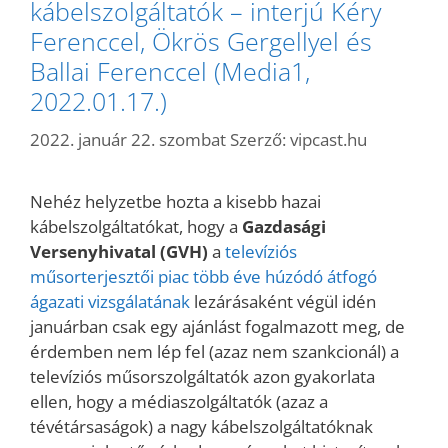
kábelszolgáltatók – interjú Kéry
Ferenccel, Ökrös Gergellyel és
Ballai Ferenccel (Media1,
2022.01.17.)
2022. január 22. szombat
Szerző:
vipcast.hu
Nehéz helyzetbe hozta a kisebb hazai
kábelszolgáltatókat, hogy a
Gazdasági
Versenyhivatal (GVH)
a
televíziós
műsorterjesztői piac több éve húzódó átfogó
ágazati vizsgálatának
lezárásaként végül idén
januárban csak egy ajánlást fogalmazott meg, de
érdemben nem lép fel (azaz nem szankcionál) a
televíziós műsorszolgáltatók azon gyakorlata
ellen, hogy a médiaszolgáltatók (azaz a
tévétársaságok) a nagy kábelszolgáltatóknak