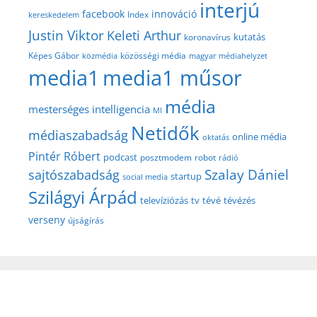
interjú
facebook
innováció
Index
kereskedelem
Justin Viktor
Keleti Arthur
kutatás
koronavírus
közösségi média
Képes Gábor
közmédia
magyar médiahelyzet
media1
media1 műsor
média
mesterséges intelligencia
MI
Netidők
médiaszabadság
online média
oktatás
Pintér Róbert
podcast
posztmodem
robot
rádió
Szalay Dániel
sajtószabadság
startup
social media
Szilágyi Árpád
televíziózás
tv
tévé
tévézés
verseny
újságírás