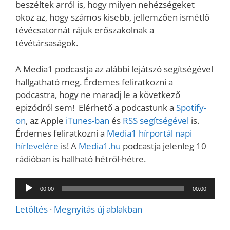
beszéltek arról is, hogy milyen nehézségeket
okoz az, hogy számos kisebb, jellemzően ismétlő
tévécsatornát rájuk erőszakolnak a
tévétársaságok.
A Media1 podcastja az alábbi lejátszó segítségével
hallgatható meg. Érdemes feliratkozni a
podcastra, hogy ne maradj le a következő
epizódról sem! Elérhető a podcastunk a
Spotify-
on
, az Apple
iTunes-ban
és
RSS segítségével
is.
Érdemes feliratkozni a
Media1 hírportál napi
hírlevelére
is! A
Media1.hu
podcastja jelenleg 10
rádióban is hallható hétről-hétre.
Audió
00:00
00:00
lejátszó
Letöltés
·
Megnyitás új ablakban