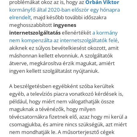
problémákat okoz az is, hogy az
Orbán Viktor
kormányfő által 2020-ban először egy hónapra
elrendelt
, majd később további időszakra
meghosszabbított
ingyenes
internetszolgáltatás
ellenértékét
a kormány
nem kompenzálta az internetszolgáltatók felé
,
akiknek ez súlyos bevételkiesést okozott, amit
máshonnan kellett elvonniuk. A szolgáltatók
átverve, megkárosítva érzik magukat, amiért
ingyen kellett szolgáltatást nyújtaniuk.
A beszélgetésben egyébként szóba kerültek
egyéb, a televíziós piacra vonatkozó kérdések is,
például, hogy miért nem válogathatják össze
maguknak a tévénézők, hogy milyen
tévécsatornákra fizetnek elő, azaz hogy mi kerül a
csomagjukba, és amire nincs szükségük, azt miért
nem mondhatják le. A műsorterjesztő cégek