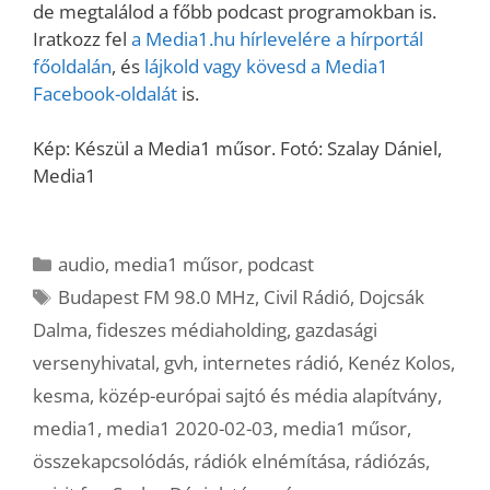
de megtalálod a főbb podcast programokban is.
Iratkozz fel
a Media1.hu hírlevelére a hírportál
főoldalán
, és
lájkold vagy kövesd a Media1
Facebook-oldalát
is.
Kép: Készül a Media1 műsor. Fotó: Szalay Dániel,
Media1
Kategória
audio
,
media1 műsor
,
podcast
Címkék
Budapest FM 98.0 MHz
,
Civil Rádió
,
Dojcsák
Dalma
,
fideszes médiaholding
,
gazdasági
versenyhivatal
,
gvh
,
internetes rádió
,
Kenéz Kolos
,
kesma
,
közép-európai sajtó és média alapítvány
,
media1
,
media1 2020-02-03
,
media1 műsor
,
összekapcsolódás
,
rádiók elnémítása
,
rádiózás
,