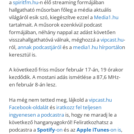
a
spiritfm.hu
-n élő streaming formájában
hallgatható műsorban főleg a média aktuális
világáról esik szó, kiegészítve ezzel a
Media1.hu
tartalmait. A műsorok ezenkívül podcast
formájában, néhány nappal az adást követően
visszahallgathatóvá válnak, méghozzá a
vipcast.hu
-
ról,
annak podcastjáról
és a
media1.hu hírportálo
n
keresztül is.
A következő friss műsor február 17-án, 19 órakor
kezdődik. A mostani adás ismétlése a 87,6 MHz-
en február 8-án lesz.
Ha még nem tetted meg, lájkold a
vipcast.
hu
Facebook-oldalát
és
iratkozz fel teljesen
ingyenesen a podcastra
is, hogy ne maradj le a
következő hanganyagokról! Feliratkozhatsz a
podcastra a
Spotify
-on
és az
Apple iTunes
-on is
,