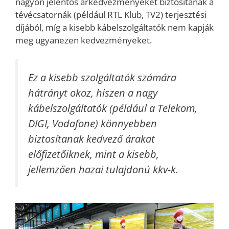
nagyon jelentős árkedvezményeket biztosítanak a
tévécsatornák (például RTL Klub, TV2) terjesztési
díjából, míg a kisebb kábelszolgáltatók nem kapják
meg ugyanezen kedvezményeket.
Ez a kisebb szolgáltatók számára
hátrányt okoz, hiszen a nagy
kábelszolgáltatók (például a Telekom,
DIGI, Vodafone) könnyebben
biztosítanak kedvező árakat
előfizetőiknek, mint a kisebb,
jellemzően hazai tulajdonú kkv-k.