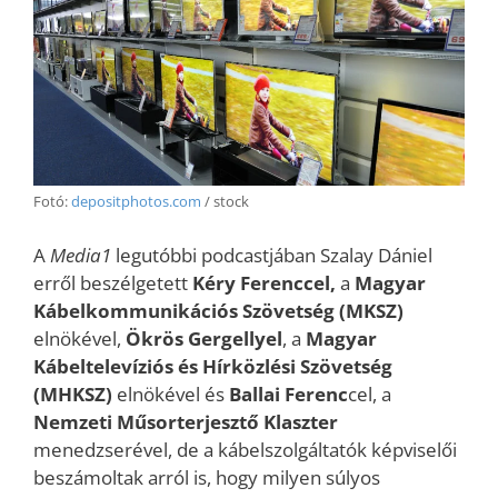
Fotó:
depositphotos.com
/ stock
A
Media1
legutóbbi podcastjában Szalay Dániel
erről beszélgetett
Kéry Ferenccel,
a
Magyar
Kábelkommunikációs Szövetség (MKSZ)
elnökével,
Ökrös Gergellyel
, a
Magyar
Kábeltelevíziós és Hírközlési Szövetség
(MHKSZ)
elnökével és
Ballai Ferenc
cel, a
Nemzeti Műsorterjesztő Klaszter
menedzserével, de a kábelszolgáltatók képviselői
beszámoltak arról is, hogy milyen súlyos