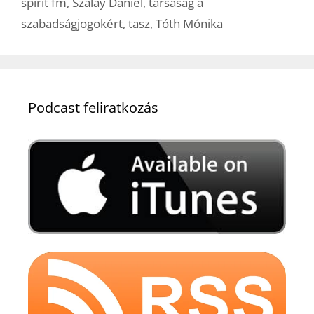
spirit fm
,
Szalay Dániel
,
társaság a
szabadságjogokért
,
tasz
,
Tóth Mónika
Podcast feliratkozás