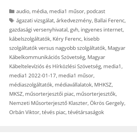
Kategória
audio
,
média
,
media1 műsor
,
podcast
Címkék
ágazati vizsgálat
,
árkedvezmény
,
Ballai Ferenc
,
gazdasági versenyhivatal
,
gvh
,
ingyenes internet
,
kábelszolgáltatók
,
Kéry Ferenc
,
kisebb
szolgáltatók versus nagyobb szolgáltatók
,
Magyar
Kábelkommunikációs Szövetség
,
Magyar
Kábeltelevíziós és Hírközlési Szövetség
,
media1
,
media1 2022-01-17
,
media1 műsor
,
médiaszolgáltatók
,
médiavállalatok
,
MHKSZ
,
MKSZ
,
műsorterjesztői piac
,
műsorterjesztők
,
Nemzeti Műsorterjesztő Klaszter
,
Ökrös Gergely
,
Orbán Viktor
,
tévés piac
,
tévétársaságok