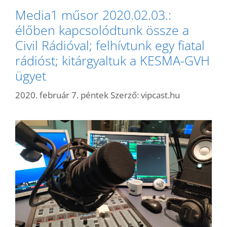
Media1 műsor 2020.02.03.:
élőben kapcsolódtunk össze a
Civil Rádióval; felhívtunk egy fiatal
rádióst; kitárgyaltuk a KESMA-GVH
ügyet
2020. február 7. péntek
Szerző:
vipcast.hu