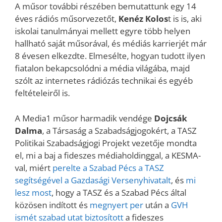
A műsor további részében bemutattunk egy 14
éves rádiós műsorvezetőt,
Kenéz Kolos
t is is, aki
iskolai tanulmányai mellett egyre több helyen
hallható saját műsorával, és médiás karrierjét már
8 évesen elkezdte. Elmesélte, hogyan tudott ilyen
fiatalon bekapcsolódni a média világába, majd
szólt az internetes rádiózás technikai és egyéb
feltételeiről is.
A Media1 műsor harmadik vendége
Dojcsák
Dalma
, a Társaság a Szabadságjogokért, a TASZ
Politikai Szabadságjogi Projekt vezetője mondta
el, mi a baj a fideszes médiaholdinggal, a KESMA-
val, miért
perelte a Szabad Pécs a TASZ
segítségével a Gazdasági Versenyhivatalt
, és
mi
lesz most
, hogy a TASZ és a Szabad Pécs által
közösen indított és
megnyert per
után a
GVH
ismét szabad utat biztosított
a fideszes