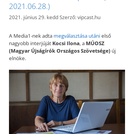
2021.06.28.)
2021. június 29. kedd
Szerző:
vipcast.hu
A Media1-nek adta
megválasztása utáni
első
nagyobb interjúját
Kocsi Ilona
, a
MÚOSZ
(Magyar Újságírók Országos Szövetsége)
új
elnöke.