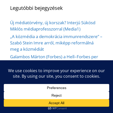
Legutóbbi bejegyzések
Új médiatörvény, új korszak? Interjú Sükösd
Miklós médiaprofesszorral (Media1)
„A közmédia a demokrácia immunrendszere” –
Szabó Stein Imre arról, miképp reformálná
meg a közmédiát
Galambos Márton (Forbes) a Hell–Forbes per
tanulságairól – Media1 Podcast
Így ver át a propaganda | Interjú Bőhm Kornél
kommunikációs szakemberrel
Nem lett volna volt elég távolság a NER-től –
interjú Nagy Iván Zsolttal, a Blikk éléről történt
távozásáról (Media1, 2025.11.11.)