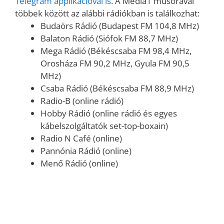
Telegram applikációval is
. A Media1 műsorával
többek között az alábbi rádiókban is találkozhat:
Budaörs Rádió (Budapest FM 104,8 MHz)
Balaton Rádió (Siófok FM 88,7 MHz)
Mega Rádió (Békéscsaba FM 98,4 MHz,
Orosháza FM 90,2 MHz, Gyula FM 90,5
MHz)
Csaba Rádió (Békéscsaba FM 88,9 MHz)
Radio-B (online rádió)
Hobby Rádió (online rádió és egyes
kábelszolgáltatók set-top-boxain)
Radio N Café (online)
Pannónia Rádió (online)
Menő Rádió (online)