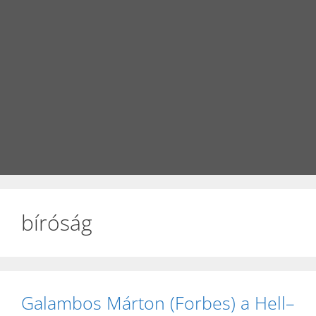
bíróság
Galambos Márton (Forbes) a Hell–