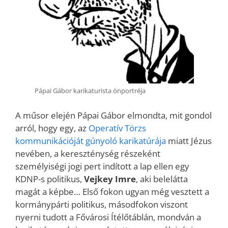
Pápai Gábor karikaturista önportréja
A műsor elején Pápai Gábor elmondta, mit gondol
arról, hogy egy, az
Operatív Törzs
kommunikációját gúnyoló karikatúrája
miatt Jézus
nevében, a kereszténység részeként
személyiségi jogi pert indított a lap ellen egy
KDNP-s politikus,
Vejkey Imre
, aki belelátta
magát a képbe… Első fokon ugyan még vesztett a
kormánypárti politikus, másodfokon viszont
nyerni tudott a Fővárosi Ítélőtáblán, mondván a