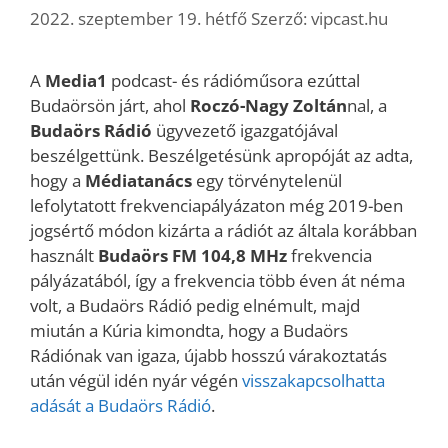
2022. szeptember 19. hétfő
Szerző:
vipcast.hu
A
Media1
podcast- és rádióműsora ezúttal
Budaörsön járt, ahol
Roczó-Nagy Zoltán
nal, a
Budaörs Rádió
ügyvezető igazgatójával
beszélgettünk. Beszélgetésünk apropóját az adta,
hogy a
Médiatanács
egy törvénytelenül
lefolytatott frekvenciapályázaton még 2019-ben
jogsértő módon kizárta a rádiót az általa korábban
használt
Budaörs FM 104,8 MHz
frekvencia
pályázatából, így a frekvencia több éven át néma
volt, a Budaörs Rádió pedig elnémult, majd
miután a Kúria kimondta, hogy a Budaörs
Rádiónak van igaza, újabb hosszú várakoztatás
után végül idén nyár végén
visszakapcsolhatta
adását a Budaörs Rádió
.