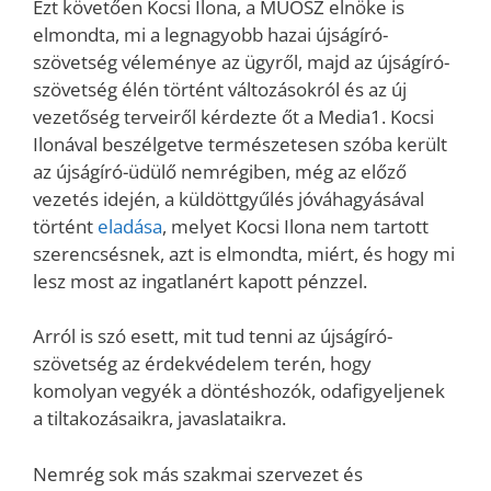
Ezt követően Kocsi Ilona, a MÚOSZ elnöke is
elmondta, mi a legnagyobb hazai újságíró-
szövetség véleménye az ügyről, majd az újságíró-
szövetség élén történt változásokról és az új
vezetőség terveiről kérdezte őt a Media1. Kocsi
Ilonával beszélgetve természetesen szóba került
az újságíró-üdülő nemrégiben, még az előző
vezetés idején, a küldöttgyűlés jóváhagyásával
történt
eladása
, melyet Kocsi Ilona nem tartott
szerencsésnek, azt is elmondta, miért, és hogy mi
lesz most az ingatlanért kapott pénzzel.
Arról is szó esett, mit tud tenni az újságíró-
szövetség az érdekvédelem terén, hogy
komolyan vegyék a döntéshozók, odafigyeljenek
a tiltakozásaikra, javaslataikra.
Nemrég sok más szakmai szervezet és