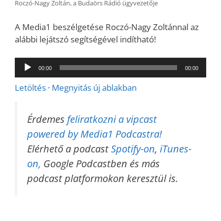
Roczó-Nagy Zoltán, a Budaörs Rádió ügyvezetője
A Media1 beszélgetése Roczó-Nagy Zoltánnal az
alábbi lejátszó segítségével indítható!
Audió
00:00
00:00
lejátszó
Letöltés
·
Megnyitás új ablakban
Érdemes
feliratkozni a vipcast
powered by Media1 Podcastra!
Elérhető a podcast
Spotify-on
,
iTunes-
on,
Google Podcastben és más
podcast platformokon keresztül is.