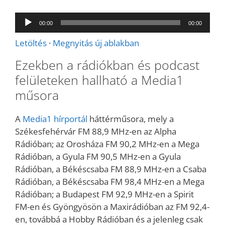
Audió
00:00
00:00
lejátszó
Letöltés
·
Megnyitás új ablakban
Ezekben a rádiókban és podcast
felületeken hallható a Media1
műsora
A
Media1 hírportál
háttérműsora, mely a
Székesfehérvár FM 88,9 MHz-en az Alpha
Rádióban; az Orosháza FM 90,2 MHz-en a Mega
Rádióban, a Gyula FM 90,5 MHz-en a Gyula
Rádióban, a Békéscsaba FM 88,9 MHz-en a Csaba
Rádióban, a Békéscsaba FM 98,4 MHz-en a Mega
Rádióban; a Budapest FM 92,9 MHz-en a Spirit
FM-en és Gyöngyösön a Maxirádióban az FM 92,4-
en, továbbá a Hobby Rádióban és a jelenleg csak