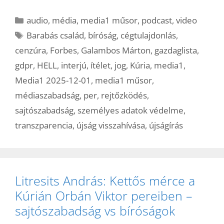
Kategória
audio
,
média
,
media1 műsor
,
podcast
,
video
Címkék
Barabás család
,
bíróság
,
cégtulajdonlás
,
cenzúra
,
Forbes
,
Galambos Márton
,
gazdaglista
,
gdpr
,
HELL
,
interjú
,
ítélet
,
jog
,
Kúria
,
media1
,
Media1 2025-12-01
,
media1 műsor
,
médiaszabadság
,
per
,
rejtőzködés
,
sajtószabadság
,
személyes adatok védelme
,
transzparencia
,
újság visszahívása
,
újságírás
Litresits András: Kettős mérce a
Kúrián Orbán Viktor pereiben –
sajtószabadság vs bíróságok