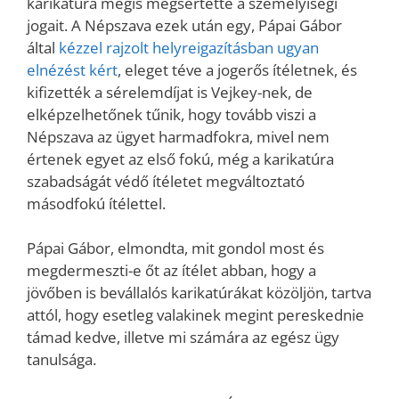
karikatúra mégis megsértette a személyiségi
jogait. A Népszava ezek után egy, Pápai Gábor
által
kézzel rajzolt helyreigazításban ugyan
elnézést kért
, eleget téve a jogerős ítéletnek, és
kifizették a sérelemdíjat is Vejkey-nek, de
elképzelhetőnek tűnik, hogy tovább viszi a
Népszava az ügyet harmadfokra, mivel nem
értenek egyet az első fokú, még a karikatúra
szabadságát védő ítéletet megváltoztató
másodfokú ítélettel.
Pápai Gábor, elmondta, mit gondol most és
megdermeszti-e őt az ítélet abban, hogy a
jövőben is bevállalós karikatúrákat közöljön, tartva
attól, hogy esetleg valakinek megint pereskednie
támad kedve, illetve mi számára az egész ügy
tanulsága.