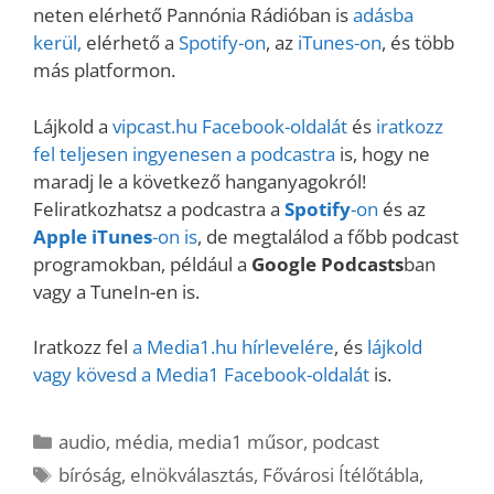
neten elérhető Pannónia Rádióban is
adásba
kerül,
elérhető a
Spotify-on
, az
iTunes-on
, és több
más platformon.
Lájkold a
vipcast.
hu Facebook-oldalát
és
iratkozz
fel teljesen ingyenesen a podcastra
is, hogy ne
maradj le a következő hanganyagokról!
Feliratkozhatsz a podcastra a
Spotify
-on
és az
Apple iTunes
-on is
, de megtalálod a főbb podcast
programokban, például a
Google Podcasts
ban
vagy a TuneIn-en is.
Iratkozz fel
a Media1.hu hírlevelére
, és
lájkold
vagy kövesd a Media1 Facebook-oldalát
is.
Kategória
audio
,
média
,
media1 műsor
,
podcast
Címkék
bíróság
,
elnökválasztás
,
Fővárosi Ítélőtábla
,