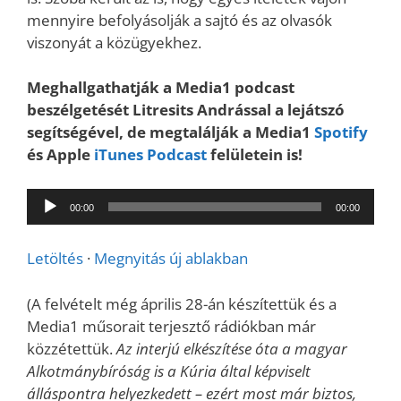
mennyire befolyásolják a sajtó és az olvasók
viszonyát a közügyekhez.
Meghallgathatják a Media1 podcast
beszélgetését Litresits Andrással a lejátszó
segítségével, de megtalálják a Media1
Spotify
és Apple
iTunes Podcast
felületein is!
Audió
00:00
00:00
lejátszó
Letöltés
·
Megnyitás új ablakban
(A felvételt még április 28-án készítettük és a
Media1 műsorait terjesztő rádiókban már
közzétettük.
Az interjú elkészítése óta a magyar
Alkotmánybíróság is a Kúria által képviselt
álláspontra helyezkedett – ezért most már biztos,