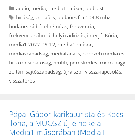
Kategória
audio
,
média
,
media1 műsor
,
podcast
Címkék
bíróság
,
budaörs
,
budaörs fm 104.8 mhz
,
budaörs rádió
,
elnémítás
,
frekvencia
,
frekvenciaháború
,
helyi rádiózás
,
interjú
,
Kúria
,
media1 2022-09-12
,
media1 műsor
,
médiaszabadság
,
médiatanács
,
nemzeti média és
hírközlési hatóság
,
nmhh
,
pereskedés
,
roczó-nagy
zoltán
,
sajtószabadság
,
újra szól
,
visszakapcsolás
,
visszatérés
Pápai Gábor karikaturista és Kocsi
Ilona, a MÚOSZ új elnöke a
Media1 műsorában (Media1,