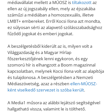
médiavállalat mellett a MÚOSZ is
tiltakozott
az
ellen az új jogszabály ellen, mely az éjszakába
száműzi a médiában a homoszexuális, illetve
LMBT+ embereket. Erről Kocsi Ilona azt mondta,
ez súlyosan sérti az alapvető szólásszabadsághoz
fűződő jogokat és emberi jogokat.
A beszélgetésből kiderült az is, milyen volt a
Világgazdaság és a Magyar Hírlap
főszerkesztőjének lenni egykoron, és egy
szomorú hír is elhangzott a Boom magazinnal
kapcsolatban, melynek Kocsi Ilona volt az alapítója
és tulajdonosa. A beszélgetésben a Nemzeti
Médiaszövetség, azaz a részben
ellen-MÚOSZ-
ként viselkedő szervezet is szóba került
.
A Media1 műsora az alábbi lejátszó segítségével
hallgatható vissza, valamint le is tölthető.