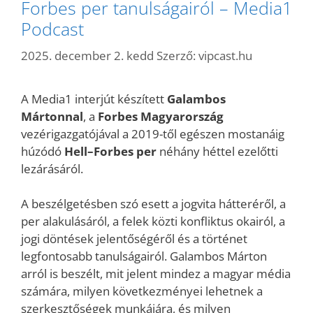
Forbes per tanulságairól – Media1
Podcast
2025. december 2. kedd
Szerző:
vipcast.hu
A Media1 interjút készített
Galambos
Mártonnal
, a
Forbes Magyarország
vezérigazgatójával a 2019-től egészen mostanáig
húzódó
Hell–Forbes per
néhány héttel ezelőtti
lezárásáról.
A beszélgetésben szó esett a jogvita hátteréről, a
per alakulásáról, a felek közti konfliktus okairól, a
jogi döntések jelentőségéről és a történet
legfontosabb tanulságairól. Galambos Márton
arról is beszélt, mit jelent mindez a magyar média
számára, milyen következményei lehetnek a
szerkesztőségek munkájára, és milyen