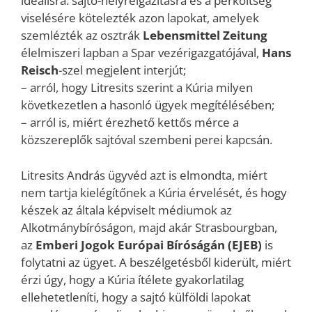
ideálisra: sajtó-helyreigazításra és a perköltség
viselésére kötelezték azon lapokat, amelyek
szemlézték az osztrák
Lebensmittel Zeitung
élelmiszeri lapban a Spar vezérigazgatójával,
Hans
Reisch
-szel megjelent interjút;
– arról, hogy Litresits szerint a Kúria milyen
következetlen a hasonló ügyek megítélésében;
– arról is, miért érezhető kettős mérce a
közszereplők sajtóval szembeni perei kapcsán.
️Litresits András ügyvéd azt is elmondta, miért
nem tartja kielégítőnek a Kúria érvelését, és hogy
készek az általa képviselt médiumok az
Alkotmánybíróságon, majd akár Strasbourgban,
az
Emberi Jogok Európai Bíróságán (EJEB)
is
folytatni az ügyet. A beszélgetésből kiderült, miért
érzi úgy, hogy a Kúria ítélete gyakorlatilag
ellehetetleníti, hogy a sajtó külföldi lapokat