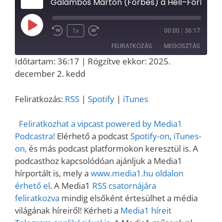
Galambos Márton (Forbes) a Hell–Forbes per tanulságairól – Media1 Podcast
Play
1x
00:00
/
36:17
Episode
FELIRATKOZÁS
MEGOSZTÁS
Időtartam: 36:17
|
Rögzítve ekkor: 2025.
MEGOSZT
december 2. kedd
RSS
Spotify
ÁS
iTunes
LINK
Feliratkozás:
RSS
|
Spotify
|
iTunes
RSS FEED
EMBED
Feliratkozhat a vipcast powered by Media1
Podcastra!
Elérhető a podcast
Spotify-on
,
iTunes-
on,
és más podcast platformokon keresztül is. A
podcasthoz kapcsolódóan ajánljuk a Media1
hírportált is, mely a
www.media1.hu oldalon
érhető el
. A Media1
RSS csatornájára
feliratkozva
mindig elsőként értesülhet a média
világának híreiről! Kérheti a
Media1 híreit