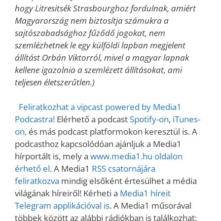
hogy Litresitsék Strasbourghoz fordulnak, amiért
Magyarország nem biztosítja számukra a
sajtószabadsághoz fűződő jogokat, nem
szemlézhetnek le egy külföldi lapban megjelent
állítást Orbán Viktorról, mivel a magyar lapnak
kellene igazolnia a szemlézett állításokat, ami
teljesen életszerűtlen.)
Feliratkozhat a vipcast powered by Media1
Podcastra!
Elérhető a podcast
Spotify-on
,
iTunes-
on,
és más podcast platformokon keresztül is. A
podcasthoz kapcsolódóan ajánljuk a Media1
hírportált is, mely a
www.media1.hu oldalon
érhető el
. A Media1
RSS csatornájára
feliratkozva
mindig elsőként értesülhet a média
világának híreiről! Kérheti a
Media1 híreit
Telegram applikációval is
. A Media1 műsorával
többek között az alábbi rádiókban is találkozhat: