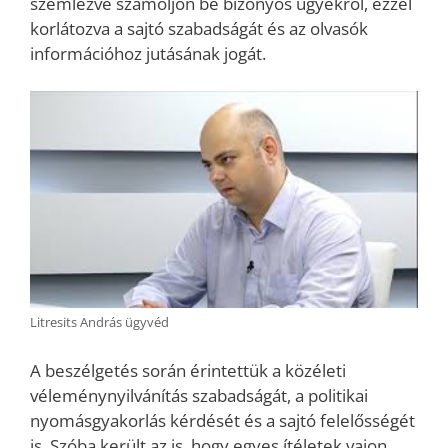
szemlézve számoljon be bizonyos ügyekről, ezzel
korlátozva a sajtó szabadságát és az olvasók
információhoz jutásának jogát.
Litresits András ügyvéd
A beszélgetés során érintettük a közéleti
véleménynyilvánítás szabadságát, a politikai
nyomásgyakorlás kérdését és a sajtó felelősségét
is. Szóba került az is, hogy egyes ítéletek vajon