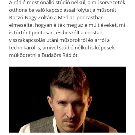
A rádió most önálló stúdió nélkül, a műsorvezetők
otthonaiba való kapcsolással folytatja műsorát.
Roczó-Nagy Zoltán a Media1 podcastban
elmesélte, hogyan élték meg az elmúlt éveket, mi
is történt pontosan, és beszélt a mostani
visszakapcsolás utáni műsorokról és arról a
technikáról is, amivel stúdió nélkül is képesek
működtetni a Budaörs Rádiót.