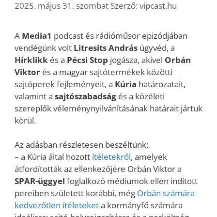
2025. május 31. szombat
Szerző:
vipcast.hu
A
Media1
podcast és rádióműsor epizódjában
vendégünk volt
Litresits András
ügyvéd, a
Hírklikk
és a
Pécsi Stop
jogásza, akivel
Orbán
Viktor
és a magyar sajtótermékek közötti
sajtóperek fejleményeit, a
Kúria
határozatait,
valamint a
sajtószabadság
és a közéleti
szereplők véleménynyilvánításának határait jártuk
körül.
Az adásban részletesen beszéltünk:
– a Kúria által hozott
ítéletekről
, amelyek
átfordították az ellenkezőjére Orbán Viktor a
SPAR-üggyel
foglalkozó médiumok ellen indított
pereiben született korábbi, még
Orbán számára
kedvezőtlen ítéleteket
a kormányfő számára