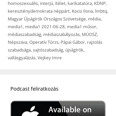
homoszexuális
,
interjú
,
ítélet
,
karikatatúra
,
KDNP
,
kereszténydemokrata néppárt
,
Kocsi Ilona
,
lmbtq
,
Magyar Újságírók Országos Szövetsége
,
média
,
media1
,
media1 2021-06-28
,
media1 műsor
,
médiaszabadság
,
médiaszabályozás
,
MÚOSZ
,
Népszava
,
Operatív Törzs
,
Pápai Gábor
,
rajzolás
szabadsága
,
sajtószabadság
,
újságírók
,
vallásgyalázás
,
Vejkey Imre
Podcast feliratkozás