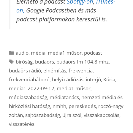
Elérhető a podcast
Spotify-on
,
iTunes-
on,
Google Podcastben és más
podcast platformokon keresztül is.
Kategória
audio
,
média
,
media1 műsor
,
podcast
Címkék
bíróság
,
budaörs
,
budaörs fm 104.8 mhz
,
budaörs rádió
,
elnémítás
,
frekvencia
,
frekvenciaháború
,
helyi rádiózás
,
interjú
,
Kúria
,
media1 2022-09-12
,
media1 műsor
,
médiaszabadság
,
médiatanács
,
nemzeti média és
hírközlési hatóság
,
nmhh
,
pereskedés
,
roczó-nagy
zoltán
,
sajtószabadság
,
újra szól
,
visszakapcsolás
,
visszatérés