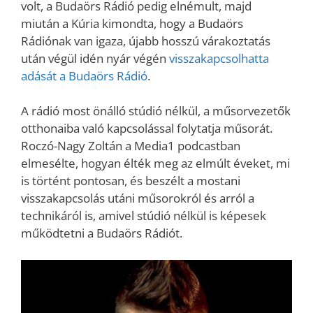
volt, a Budaörs Rádió pedig elnémult, majd
miután a Kúria kimondta, hogy a Budaörs
Rádiónak van igaza, újabb hosszú várakoztatás
után végül idén nyár végén
visszakapcsolhatta
adását a Budaörs Rádió
.
A rádió most önálló stúdió nélkül, a műsorvezetők
otthonaiba való kapcsolással folytatja műsorát.
Roczó-Nagy Zoltán a Media1 podcastban
elmesélte, hogyan élték meg az elmúlt éveket, mi
is történt pontosan, és beszélt a mostani
visszakapcsolás utáni műsorokról és arról a
technikáról is, amivel stúdió nélkül is képesek
működtetni a Budaörs Rádiót.