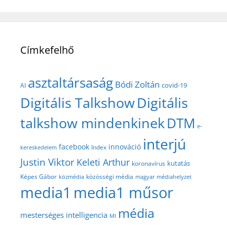
Címkefelhő
asztaltársaság
Bódi Zoltán
covid-19
AI
Digitális Talkshow
Digitális
talkshow mindenkinek
DTM
e-
interjú
facebook
innováció
Index
kereskedelem
Justin Viktor
Keleti Arthur
kutatás
koronavírus
közösségi média
Képes Gábor
közmédia
magyar médiahelyzet
media1
media1 műsor
média
mesterséges intelligencia
MI