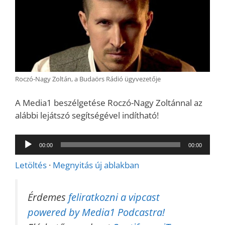
Roczó-Nagy Zoltán, a Budaörs Rádió ügyvezetője
A Media1 beszélgetése Roczó-Nagy Zoltánnal az
alábbi lejátszó segítségével indítható!
Audió
00:00
00:00
lejátszó
Letöltés
·
Megnyitás új ablakban
Érdemes
feliratkozni a vipcast
powered by Media1 Podcastra!