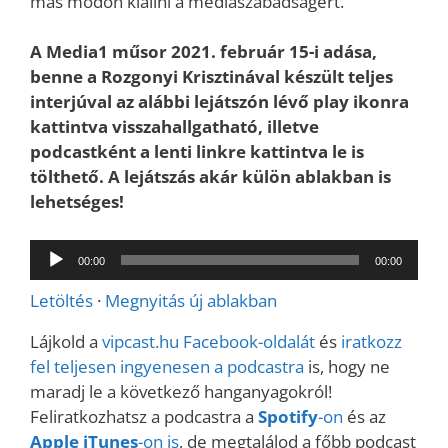
más módon kiállni a médiaszabadságért.
A Media1 műsor 2021. február 15-i adása,
benne a Rozgonyi Krisztinával készült teljes
interjúval az alábbi lejátszón lévő play ikonra
kattintva visszahallgatható, illetve
podcastként a lenti linkre kattintva le is
tölthető. A lejátszás akár külön ablakban is
lehetséges!
Audió
00:00
00:00
lejátszó
Letöltés
·
Megnyitás új ablakban
Lájkold a
vipcast.
hu Facebook-oldalát
és
iratkozz
fel teljesen ingyenesen a podcastra
is, hogy ne
maradj le a következő hanganyagokról!
Feliratkozhatsz a podcastra a
Spotify
-on
és az
Apple iTunes
-on is
, de megtalálod a főbb podcast