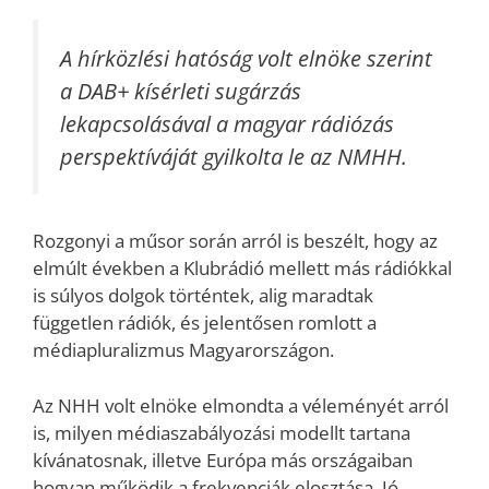
A hírközlési hatóság volt elnöke szerint
a DAB+ kísérleti sugárzás
lekapcsolásával a magyar rádiózás
perspektíváját gyilkolta le az NMHH.
Rozgonyi a műsor során arról is beszélt, hogy az
elmúlt években a Klubrádió mellett más rádiókkal
is súlyos dolgok történtek, alig maradtak
független rádiók, és jelentősen romlott a
médiapluralizmus Magyarországon.
Az NHH volt elnöke elmondta a véleményét arról
is, milyen médiaszabályozási modellt tartana
kívánatosnak, illetve Európa más országaiban
hogyan működik a frekvenciák elosztása. Jó