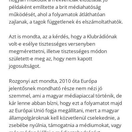
példaként említette a brit médiahatóság
működését, ahol a folyamatok átláthatóan
zajlanak, a tagok függetlenek és elszámoltathatók.
Azt is mondta, az a kérdés, hogy a Klubrádiónak
volt-e esélye tisztességes versenyben
megmérettetni, illetve tisztességes módon
született-e meg az, hogy nem kapott
jogosultságot.
Rozgonyi azt mondta, 2010 óta Európa
jelentősnek mondható része nem nézi jó
szemmel, ami a magyar médiapiaccal történik, de
kár lenne abban bízni, hogy ezt a folyamatot majd
az Európai Unió fogja megállítani, mert a magyar
állampolgároknak kell közvetlenül cselekednie, a
zsebébe nyúlnia, támogatnia a médiumokat, vagy