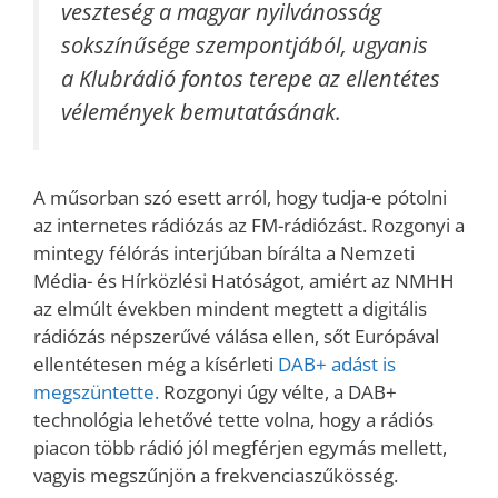
veszteség a magyar nyilvánosság
sokszínűsége szempontjából, ugyanis
a Klubrádió fontos terepe az ellentétes
vélemények bemutatásának.
A műsorban szó esett arról, hogy tudja-e pótolni
az internetes rádiózás az FM-rádiózást. Rozgonyi a
mintegy félórás interjúban bírálta a Nemzeti
Média- és Hírközlési Hatóságot, amiért az NMHH
az elmúlt években mindent megtett a digitális
rádiózás népszerűvé válása ellen, sőt Európával
ellentétesen még a kísérleti
DAB+ adást is
megszüntette.
Rozgonyi úgy vélte, a DAB+
technológia lehetővé tette volna, hogy a rádiós
piacon több rádió jól megférjen egymás mellett,
vagyis megszűnjön a frekvenciaszűkösség.