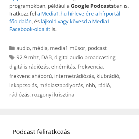
programokban, például a
Google Podcasts
ban is.
Iratkozz fel
a Media1.hu hírlevelére a hírportál
főoldalán
, és
lájkold vagy kövesd a Media1
Facebook-oldalát
is.
Kategória
audio
,
média
,
media1 műsor
,
podcast
Címkék
92.9 mhz
,
DAB
,
digital audio broadcasting
,
digitális rádiózás
,
elnémítás
,
frekvencia
,
frekvenciaháború
,
internetrádiózás
,
klubrádió
,
lekapcsolás
,
médiaszabályozás
,
nhh
,
rádió
,
rádiózás
,
rozgonyi krisztina
Podcast feliratkozás