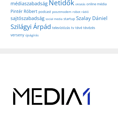
Netidők
médiaszabadság
online média
oktatás
Pintér Róbert
podcast
posztmodem
robot
rádió
Szalay Dániel
sajtószabadság
startup
social media
Szilágyi Árpád
televíziózás
tv
tévé
tévézés
verseny
újságírás