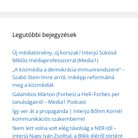
Legutóbbi bejegyzések
Új médiatörvény, új korszak? Interjú Sükösd
Miklós médiaprofesszorral (Media1)
„A közmédia a demokrácia immunrendszere” –
Szabó Stein Imre arról, miképp reformálná
meg a közmédiát
Galambos Márton (Forbes) a Hell–Forbes per
tanulságairól – Media1 Podcast
Így ver át a propaganda | Interjú Bőhm Kornél
kommunikációs szakemberrel
Nem lett volna volt elég távolság a NER-től –
interjú Nagy Iván Zsolttal, a Blikk éléről történt