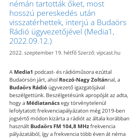
némán tartották őket, most
hosszú pereskedés után
visszatérhettek, interjú a Budaörs
Rádió ügyvezetőjével (Media1,
2022.09.12.)
2022. szeptember 19. hétfő
Szerző:
vipcast.hu
A
Media1
podcast- és rádióműsora ezúttal
Budaörsön járt, ahol
Roczó-Nagy Zoltán
nal, a
Budaörs Rádió
ügyvezető igazgatójával
beszélgettünk. Beszélgetésünk apropóját az adta,
hogy a
Médiatanács
egy törvénytelenül
lefolytatott frekvenciapályázaton még 2019-ben
jogsértő módon kizárta a rádiót az általa korábban
használt
Budaörs FM 104,8 MHz
frekvencia
pályázatából, így a frekvencia több éven át néma