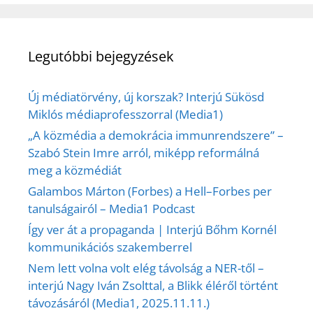
Legutóbbi bejegyzések
Új médiatörvény, új korszak? Interjú Sükösd
Miklós médiaprofesszorral (Media1)
„A közmédia a demokrácia immunrendszere” –
Szabó Stein Imre arról, miképp reformálná
meg a közmédiát
Galambos Márton (Forbes) a Hell–Forbes per
tanulságairól – Media1 Podcast
Így ver át a propaganda | Interjú Bőhm Kornél
kommunikációs szakemberrel
Nem lett volna volt elég távolság a NER-től –
interjú Nagy Iván Zsolttal, a Blikk éléről történt
távozásáról (Media1, 2025.11.11.)