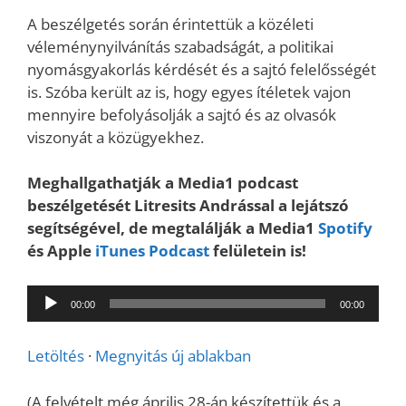
A beszélgetés során érintettük a közéleti
véleménynyilvánítás szabadságát, a politikai
nyomásgyakorlás kérdését és a sajtó felelősségét
is. Szóba került az is, hogy egyes ítéletek vajon
mennyire befolyásolják a sajtó és az olvasók
viszonyát a közügyekhez.
Meghallgathatják a Media1 podcast
beszélgetését Litresits Andrással a lejátszó
segítségével, de megtalálják a Media1
Spotify
és Apple
iTunes Podcast
felületein is!
Audió
00:00
00:00
lejátszó
Letöltés
·
Megnyitás új ablakban
(A felvételt még április 28-án készítettük és a