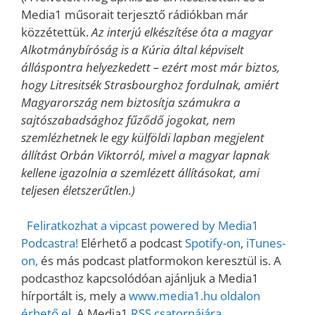
Media1 műsorait terjesztő rádiókban már
közzétettük.
Az interjú elkészítése óta a magyar
Alkotmánybíróság is a Kúria által képviselt
álláspontra helyezkedett – ezért most már biztos,
hogy Litresitsék Strasbourghoz fordulnak, amiért
Magyarország nem biztosítja számukra a
sajtószabadsághoz fűződő jogokat, nem
szemlézhetnek le egy külföldi lapban megjelent
állítást Orbán Viktorról, mivel a magyar lapnak
kellene igazolnia a szemlézett állításokat, ami
teljesen életszerűtlen.)
Feliratkozhat a vipcast powered by Media1
Podcastra!
Elérhető a podcast
Spotify-on
,
iTunes-
on,
és más podcast platformokon keresztül is. A
podcasthoz kapcsolódóan ajánljuk a Media1
hírportált is, mely a
www.media1.hu oldalon
érhető el
. A Media1
RSS csatornájára