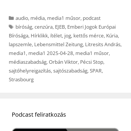
Kategória
audio
,
média
,
media1 műsor
,
podcast
Címkék
bíróság
,
cenzúra
,
EJEB
,
Emberi Jogok Európai
Bírósága
,
Hírklikk
,
ítélet
,
jog
,
kettős mérce
,
Kúria
,
lapszemle
,
Lebensmittel Zeitung
,
Litresits András
,
media1
,
media1 2025-04-28
,
media1 műsor
,
médiaszabadság
,
Orbán Viktor
,
Pécsi Stop
,
sajtóhelyreigazítás
,
sajtószabadság
,
SPAR
,
Strasbourg
Podcast feliratkozás