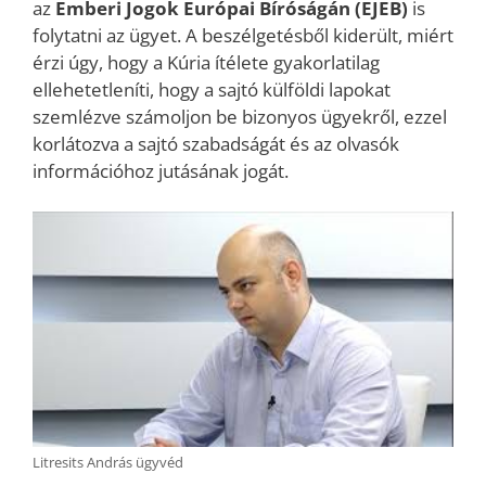
az
Emberi Jogok Európai Bíróságán (EJEB)
is
folytatni az ügyet. A beszélgetésből kiderült, miért
érzi úgy, hogy a Kúria ítélete gyakorlatilag
ellehetetleníti, hogy a sajtó külföldi lapokat
szemlézve számoljon be bizonyos ügyekről, ezzel
korlátozva a sajtó szabadságát és az olvasók
információhoz jutásának jogát.
Litresits András ügyvéd