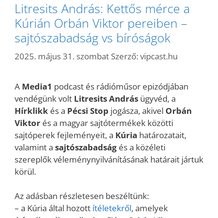
Litresits András: Kettős mérce a
Kúrián Orbán Viktor pereiben –
sajtószabadság vs bíróságok
2025. május 31. szombat
Szerző:
vipcast.hu
A
Media1
podcast és rádióműsor epizódjában
vendégünk volt
Litresits András
ügyvéd, a
Hírklikk
és a
Pécsi Stop
jogásza, akivel
Orbán
Viktor
és a magyar sajtótermékek közötti
sajtóperek fejleményeit, a
Kúria
határozatait,
valamint a
sajtószabadság
és a közéleti
szereplők véleménynyilvánításának határait jártuk
körül.
Az adásban részletesen beszéltünk:
– a Kúria által hozott
ítéletekről
, amelyek