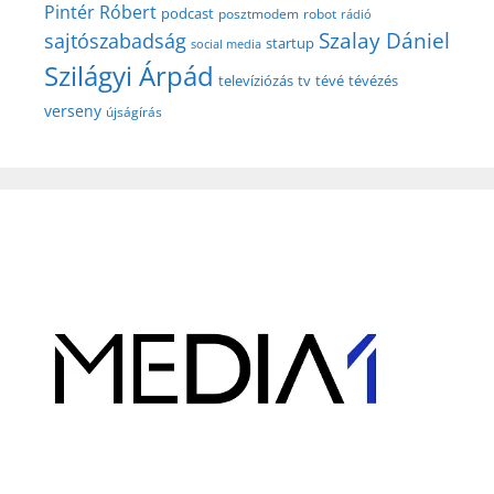
Pintér Róbert
podcast
posztmodem
robot
rádió
Szalay Dániel
sajtószabadság
startup
social media
Szilágyi Árpád
televíziózás
tv
tévé
tévézés
verseny
újságírás