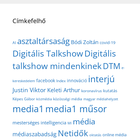
Címkefelhő
asztaltársaság
Bódi Zoltán
covid-19
AI
Digitális Talkshow
Digitális
talkshow mindenkinek
DTM
e-
interjú
facebook
innováció
Index
kereskedelem
Justin Viktor
Keleti Arthur
kutatás
koronavírus
közösségi média
Képes Gábor
közmédia
magyar médiahelyzet
media1
media1 műsor
média
mesterséges intelligencia
MI
Netidők
médiaszabadság
online média
oktatás