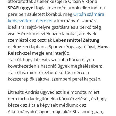
átfordították az ellenkezőjére Orbán Viktor a
SPAR-üggyel
foglalkozó médiumok ellen indított
pereiben született korábbi, még
Orbán számára
kedvezőtlen ítéleteket
a kormányfő számára
ideálisra: sajtó-helyreigazításra és a perköltség
viselésére kötelezték azon lapokat, amelyek
szemlézték az osztrák
Lebensmittel Zeitung
élelmiszeri lapban a Spar vezérigazgatójával,
Hans
Reisch
-szel megjelent interjút;
– arról, hogy Litresits szerint a Kúria milyen
következetlen a hasonló ügyek megítélésében;
– arról is, miért érezhető kettős mérce a
közszereplők sajtóval szembeni perei kapcsán.
️Litresits András ügyvéd azt is elmondta, miért
nem tartja kielégítőnek a Kúria érvelését, és hogy
készek az általa képviselt médiumok az
Alkotmánybíróságon, majd akár Strasbourgban,