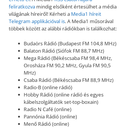
feliratkozva
mindig elsőként értesülhet a média
világának híreiről! Kérheti a
Media1 híreit
Telegram applikációval is
. A Media1 műsorával
többek között az alábbi rádiókban is találkozhat:
Budaörs Rádió (Budapest FM 104,8 MHz)
Balaton Rádió (Siófok FM 88,7 MHz)
Mega Rádió (Békéscsaba FM 98,4 MHz,
Orosháza FM 90,2 MHz, Gyula FM 90,5
MHz)
Csaba Rádió (Békéscsaba FM 88,9 MHz)
Radio-B (online rádió)
Hobby Rádió (online rádió és egyes
kábelszolgáltatók set-top-boxain)
Radio N Café (online)
Pannónia Rádió (online)
Menő Rádió (online)