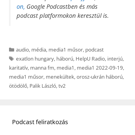
on,
Google Podcastben és más
podcast platformokon keresztül is.
Kategória
audio
,
média
,
media1 műsor
,
podcast
Címkék
exatlon hungary
,
háború
,
HelpU Radio
,
interjú
,
karitatív
,
manna fm
,
media1
,
media1 2022-09-19
,
media1 műsor
,
menekültek
,
orosz-ukrán háború
,
ötödölő
,
Palik László
,
tv2
Podcast feliratkozás