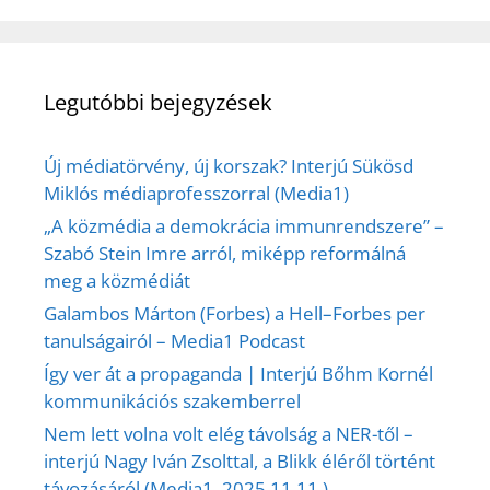
Legutóbbi bejegyzések
Új médiatörvény, új korszak? Interjú Sükösd
Miklós médiaprofesszorral (Media1)
„A közmédia a demokrácia immunrendszere” –
Szabó Stein Imre arról, miképp reformálná
meg a közmédiát
Galambos Márton (Forbes) a Hell–Forbes per
tanulságairól – Media1 Podcast
Így ver át a propaganda | Interjú Bőhm Kornél
kommunikációs szakemberrel
Nem lett volna volt elég távolság a NER-től –
interjú Nagy Iván Zsolttal, a Blikk éléről történt
távozásáról (Media1, 2025.11.11.)