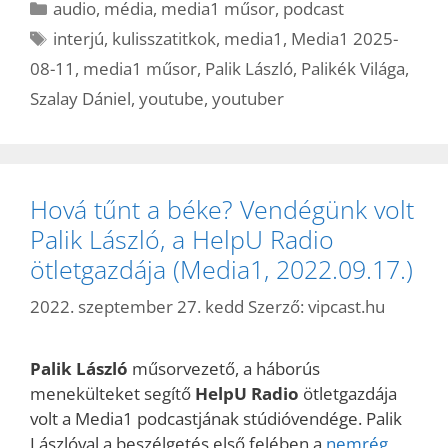
Kategória
audio
,
média
,
media1 műsor
,
podcast
Címkék
interjú
,
kulisszatitkok
,
media1
,
Media1 2025-
08-11
,
media1 műsor
,
Palik László
,
Palikék Világa
,
Szalay Dániel
,
youtube
,
youtuber
Hová tűnt a béke? Vendégünk volt
Palik László, a HelpU Radio
ötletgazdája (Media1, 2022.09.17.)
2022. szeptember 27. kedd
Szerző:
vipcast.hu
Palik László
műsorvezető, a háborús
menekülteket segítő
HelpU Radio
ötletgazdája
volt a Media1 podcastjának stúdióvendége. Palik
Lászlóval a beszélgetés első felében a
nemrég