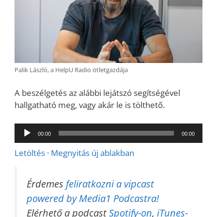
Palik László, a HelpU Radio ötletgazdája
A beszélgetés az alábbi lejátszó segítségével
hallgatható meg, vagy akár le is tölthető.
Audió
00:00
00:00
lejátszó
Letöltés
·
Megnyitás új ablakban
Érdemes
feliratkozni a vipcast
powered by Media1 Podcastra!
Elérhető a podcast
Spotify-on
,
iTunes-