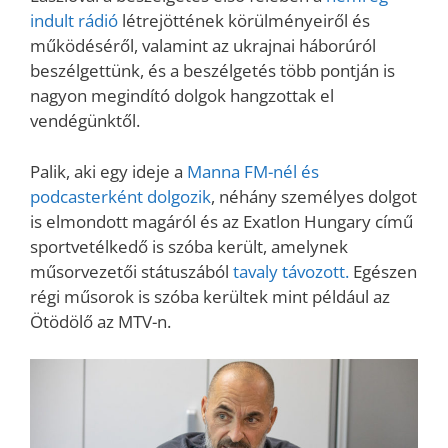
indult rádió
létrejöttének körülményeiről és
működéséről, valamint az ukrajnai háborúról
beszélgettünk, és a beszélgetés több pontján is
nagyon megindító dolgok hangzottak el
vendégünktől.
Palik, aki egy ideje a
Manna FM-nél és
podcasterként dolgozik
, néhány személyes dolgot
is elmondott magáról és az Exatlon Hungary című
sportvetélkedő is szóba került, amelynek
műsorvezetői státuszából
tavaly távozott.
Egészen
régi műsorok is szóba kerültek mint például az
Ötödölő az MTV-n.