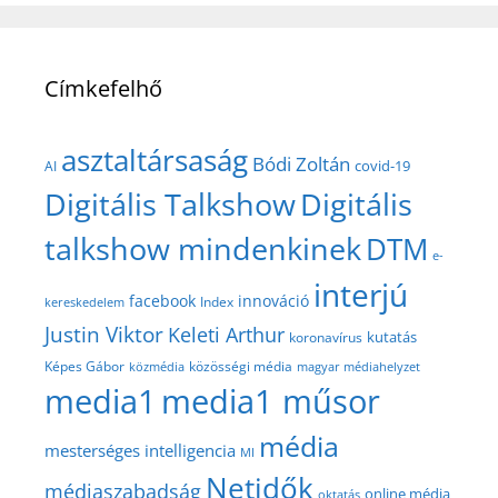
Címkefelhő
asztaltársaság
Bódi Zoltán
covid-19
AI
Digitális Talkshow
Digitális
talkshow mindenkinek
DTM
e-
interjú
facebook
innováció
Index
kereskedelem
Justin Viktor
Keleti Arthur
kutatás
koronavírus
közösségi média
Képes Gábor
közmédia
magyar médiahelyzet
media1
media1 műsor
média
mesterséges intelligencia
MI
Netidők
médiaszabadság
online média
oktatás