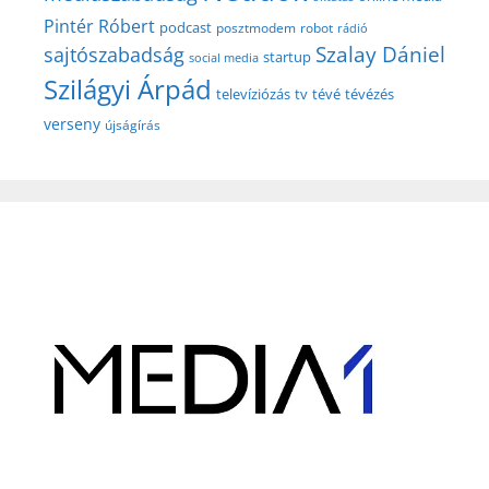
Pintér Róbert
podcast
posztmodem
robot
rádió
Szalay Dániel
sajtószabadság
startup
social media
Szilágyi Árpád
televíziózás
tv
tévé
tévézés
verseny
újságírás