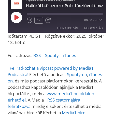
Nulláról 140 ezerre: Palik Lászlóval beszélgettünk a Palikék Világa kulisszatitkairól | Media1
Play
1x
00:00
/
43:51
Episode
FELIRATKOZÁS
MEGOSZTÁS
Időtartam: 43:51
|
Rögzítve ekkor: 2025. október
MEGOSZT
13. hétfő
RSS
Spotify
ÁS
iTunes
LINK
Feliratkozás:
RSS
|
Spotify
|
iTunes
RSS FEED
EMBED
Feliratkozhat a vipcast powered by Media1
Podcastra!
Elérhető a podcast
Spotify-on
,
iTunes-
on,
és más podcast platformokon keresztül is. A
podcasthoz kapcsolódóan ajánljuk a Media1
hírportált is, mely a
www.media1.hu oldalon
érhető el
. A Media1
RSS csatornájára
feliratkozva
mindig elsőként értesülhet a média
világának híreiről! Kérheti a
Media1 híreit