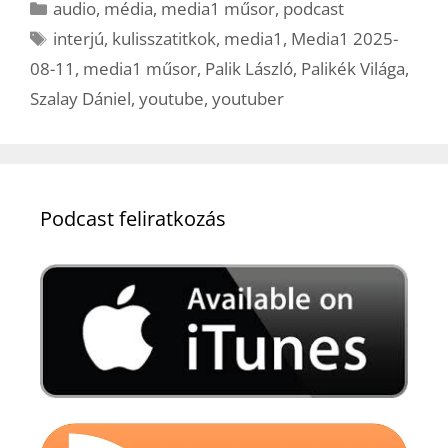
Kategória
audio
,
média
,
media1 műsor
,
podcast
Címkék
interjú
,
kulisszatitkok
,
media1
,
Media1 2025-
08-11
,
media1 műsor
,
Palik László
,
Palikék Világa
,
Szalay Dániel
,
youtube
,
youtuber
Podcast feliratkozás