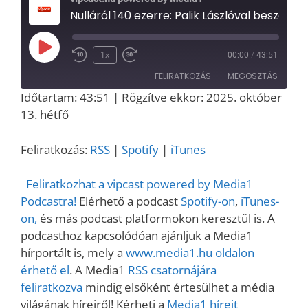
Nulláról 140 ezerre: Palik Lászlóval beszélgettünk a Palikék Világa kulisszatitkairól | Media1
Play
1x
00:00
/
43:51
Episode
FELIRATKOZÁS
MEGOSZTÁS
Időtartam: 43:51
|
Rögzítve ekkor: 2025. október
MEGOSZT
13. hétfő
RSS
Spotify
ÁS
iTunes
LINK
Feliratkozás:
RSS
|
Spotify
|
iTunes
RSS FEED
EMBED
Feliratkozhat a vipcast powered by Media1
Podcastra!
Elérhető a podcast
Spotify-on
,
iTunes-
on,
és más podcast platformokon keresztül is. A
podcasthoz kapcsolódóan ajánljuk a Media1
hírportált is, mely a
www.media1.hu oldalon
érhető el
. A Media1
RSS csatornájára
feliratkozva
mindig elsőként értesülhet a média
világának híreiről! Kérheti a
Media1 híreit