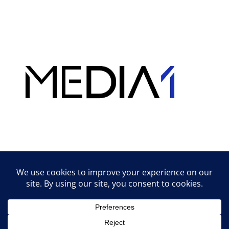
Hirdetés
Lifestyle tippek & trükkök