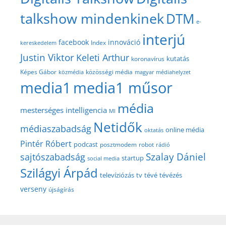
talkshow mindenkinek
DTM
e-
interjú
facebook
innováció
Index
kereskedelem
Justin Viktor
Keleti Arthur
kutatás
koronavírus
közösségi média
Képes Gábor
közmédia
magyar médiahelyzet
media1
media1 műsor
média
mesterséges intelligencia
MI
Netidők
médiaszabadság
online média
oktatás
Pintér Róbert
podcast
posztmodem
robot
rádió
Szalay Dániel
sajtószabadság
startup
social media
Szilágyi Árpád
televíziózás
tv
tévé
tévézés
verseny
újságírás