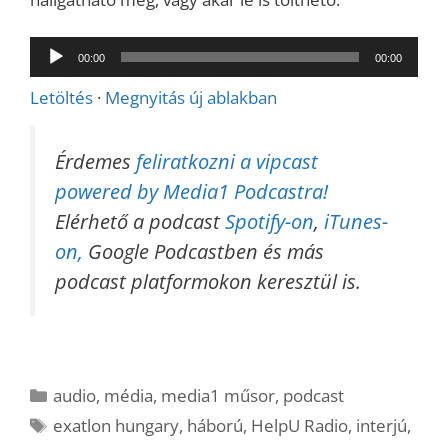
Audió
00:00
00:00
lejátszó
Letöltés
·
Megnyitás új ablakban
Érdemes
feliratkozni a vipcast
powered by Media1 Podcastra!
Elérhető a podcast
Spotify-on
,
iTunes-
on,
Google Podcastben és más
podcast platformokon keresztül is.
Kategória
audio
,
média
,
media1 műsor
,
podcast
Címkék
exatlon hungary
,
háború
,
HelpU Radio
,
interjú
,