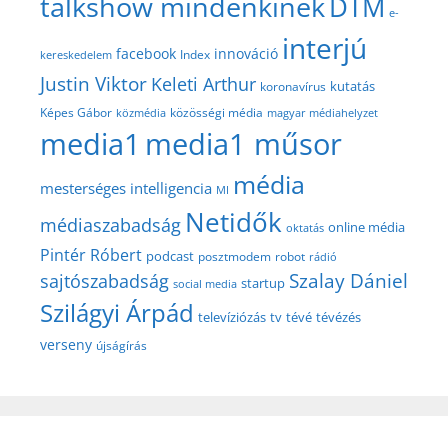
talkshow mindenkinek
DTM
e-
interjú
facebook
innováció
Index
kereskedelem
Justin Viktor
Keleti Arthur
kutatás
koronavírus
közösségi média
Képes Gábor
közmédia
magyar médiahelyzet
media1
media1 műsor
média
mesterséges intelligencia
MI
Netidők
médiaszabadság
online média
oktatás
Pintér Róbert
podcast
posztmodem
robot
rádió
Szalay Dániel
sajtószabadság
startup
social media
Szilágyi Árpád
televíziózás
tv
tévé
tévézés
verseny
újságírás