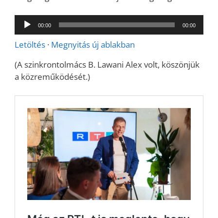
Audió
00:00
00:00
lejátszó
Letöltés
·
Megnyitás új ablakban
(A szinkrontolmács B. Lawani Alex volt, köszönjük
a közreműködését.)