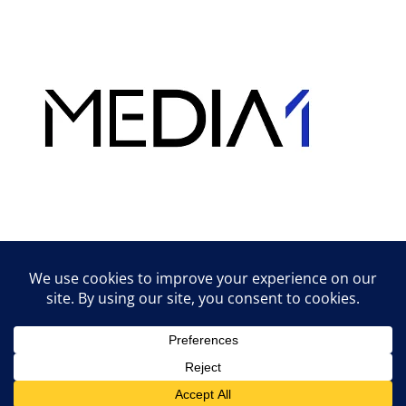
Hirdetés
Lifestyle tippek & trükkök
© 2026 vipcast.hu powered by Media1
• Készült
GeneratePress