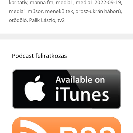
karitatív
,
manna fm
,
media1
,
media1 2022-09-19
,
media1 műsor
,
menekültek
,
orosz-ukrán háború
,
ötödölő
,
Palik László
,
tv2
Podcast feliratkozás