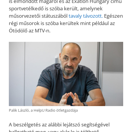
is elmondott magáról és az Exatlon Hungary című
sportvetélkedő is szóba került, amelynek
műsorvezetői státuszából
tavaly távozott.
Egészen
régi műsorok is szóba kerültek mint például az
Ötödölő az MTV-n.
Palik László, a HelpU Radio ötletgazdája
A beszélgetés az alábbi lejátszó segítségével
hallgatható meg, vagy akár le is tölthető.