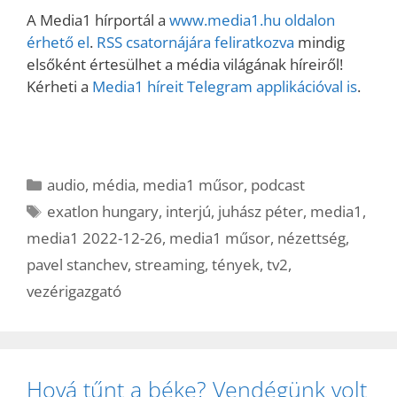
A Media1 hírportál a
www.media1.hu oldalon
érhető el
.
RSS csatornájára feliratkozva
mindig
elsőként értesülhet a média világának híreiről!
Kérheti a
Media1 híreit Telegram applikációval is
.
Kategória
audio
,
média
,
media1 műsor
,
podcast
Címkék
exatlon hungary
,
interjú
,
juhász péter
,
media1
,
media1 2022-12-26
,
media1 műsor
,
nézettség
,
pavel stanchev
,
streaming
,
tények
,
tv2
,
vezérigazgató
Hová tűnt a béke? Vendégünk volt