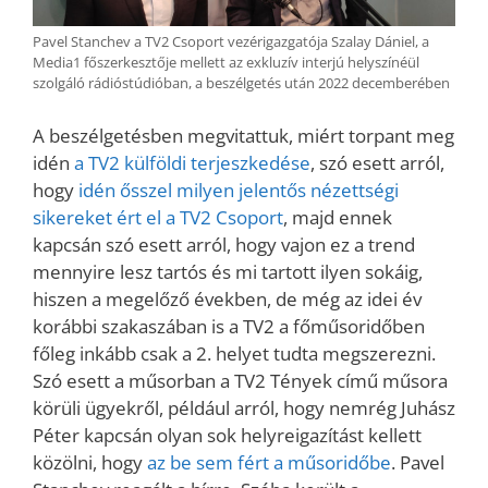
Pavel Stanchev a TV2 Csoport vezérigazgatója Szalay Dániel, a
Media1 főszerkesztője mellett az exkluzív interjú helyszínéül
szolgáló rádióstúdióban, a beszélgetés után 2022 decemberében
A beszélgetésben megvitattuk, miért torpant meg
idén
a TV2 külföldi terjeszkedése
, szó esett arról,
hogy
idén ősszel milyen jelentős nézettségi
sikereket ért el a TV2 Csoport
, majd ennek
kapcsán szó esett arról, hogy vajon ez a trend
mennyire lesz tartós és mi tartott ilyen sokáig,
hiszen a megelőző években, de még az idei év
korábbi szakaszában is a TV2 a főműsoridőben
főleg inkább csak a 2. helyet tudta megszerezni.
Szó esett a műsorban a TV2 Tények című műsora
körüli ügyekről, például arról, hogy nemrég Juhász
Péter kapcsán olyan sok helyreigazítást kellett
közölni, hogy
az be sem fért a műsoridőbe
. Pavel