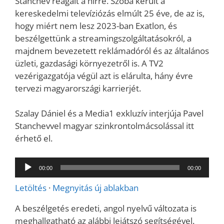
Stanchev reagált a hírre. Szóba került a
kereskedelmi televíziózás elmúlt 25 éve, de az is,
hogy miért nem lesz 2023-ban Exatlon, és
beszélgettünk a streamingszolgáltatásokról, a
majdnem bevezetett reklámadóról és az általános
üzleti, gazdasági környezetről is. A TV2
vezérigazgatója végül azt is elárulta, hány évre
tervezi magyarországi karrierjét.
Szalay Dániel és a Media1 exkluzív interjúja Pavel
Stanchevvel magyar szinkrontolmácsolással itt
érhető el.
Audió
00:00
00:00
lejátszó
Letöltés
·
Megnyitás új ablakban
A beszélgetés eredeti, angol nyelvű változata is
meghallgatható az alábbi lejátszó segítségével.