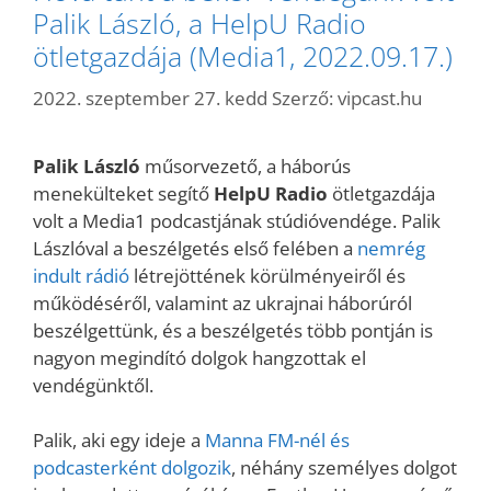
Palik László, a HelpU Radio
ötletgazdája (Media1, 2022.09.17.)
2022. szeptember 27. kedd
Szerző:
vipcast.hu
Palik László
műsorvezető, a háborús
menekülteket segítő
HelpU Radio
ötletgazdája
volt a Media1 podcastjának stúdióvendége. Palik
Lászlóval a beszélgetés első felében a
nemrég
indult rádió
létrejöttének körülményeiről és
működéséről, valamint az ukrajnai háborúról
beszélgettünk, és a beszélgetés több pontján is
nagyon megindító dolgok hangzottak el
vendégünktől.
Palik, aki egy ideje a
Manna FM-nél és
podcasterként dolgozik
, néhány személyes dolgot