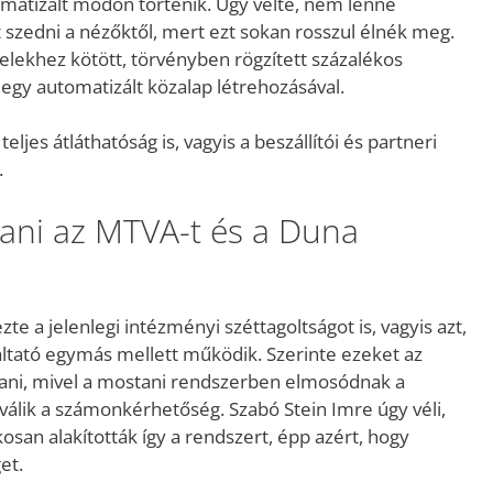
tomatizált módon történik. Úgy vélte, nem lenne
t szedni a nézőktől, mert ezt sokan rosszul élnék meg.
elekhez kötött, törvényben rögzített százalékos
 egy automatizált közalap létrehozásával.
ljes átláthatóság is, vagyis a beszállítói és partneri
.
tani az MTVA-t és a Duna
 a jelenlegi intézményi széttagoltságot is, vagyis azt,
tató egymás mellett működik. Szerinte ezeket az
tani, mivel a mostani rendszerben elmosódnak a
válik a számonkérhetőség. Szabó Stein Imre úgy véli,
osan alakították így a rendszert, épp azért, hogy
et.