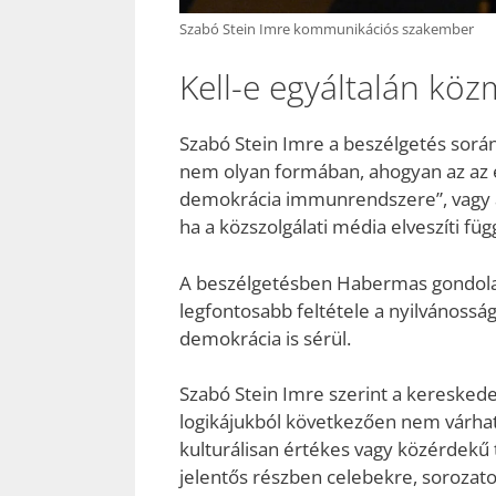
Szabó Stein Imre kommunikációs szakember
Kell-e egyáltalán kö
Szabó Stein Imre a beszélgetés sorá
nem olyan formában, ahogyan az az 
demokrácia immunrendszere”, vagy a
ha a közszolgálati média elveszíti füg
A beszélgetésben Habermas gondolatá
legfontosabb feltétele a nyilvánossá
demokrácia is sérül.
Szabó Stein Imre szerint a keresked
logikájukból következően nem várhat
kulturálisan értékes vagy közérdekű 
jelentős részben celebekre, sorozat