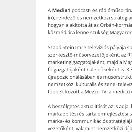
A
Media1
podcast- és rádióműsorán
író, rendező és nemzetközi stratégiai
hogyan alakította át az Orbán-kormán
közmédiára lenne szükség Magyaror
Szabó Stein Imre televíziós pályája 
szerkesztő-műsorvezetőjeként, az 
marketingigazgatójaként, majd a Magya
főigazgatójaként / alelnökeként is. 
újrapozicionálásában és műsorstrukt
nemzetközi kulturális és zenei telev
többek között a Mezzo TV, a medici.tv
A beszélgetés aktualitását az is adja,
márkaépítési és tartalomfejlesztési ta
márka- és kommunikációs stratégiáján
vezetőként, valamint nemzetközi díjak