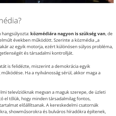
zmédia?
n hangsúlyozta:
közmédiára nagyon is szükség van
, de
elmúlt években működött. Szerinte a közmédia „a
kár az egyik motorja, ezért különösen súlyos probléma,
getlenségét és társadalmi kontrollját.
t is felidézte, miszerint a demokrácia egyik
g működése. Ha a nyilvánosság sérül, akkor maga a
elmi televízióknak megvan a maguk szerepe, de üzleti
ó el tőlük, hogy minden társadalmilag fontos,
tartalmat előállítsanak. A kereskedelmi csatornák
okra, showműsorokra és bulváros híradókra építenek,