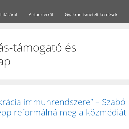
lításáról
A riporterről
Gyakran ismételt kérdések
ás-támogató és
ap
rácia immunrendszere” – Szabó
képp reformálná meg a közmédiát