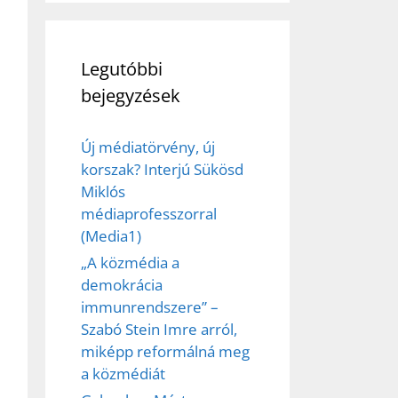
Legutóbbi
bejegyzések
Új médiatörvény, új
korszak? Interjú Sükösd
Miklós
médiaprofesszorral
(Media1)
„A közmédia a
demokrácia
immunrendszere” –
Szabó Stein Imre arról,
miképp reformálná meg
a közmédiát