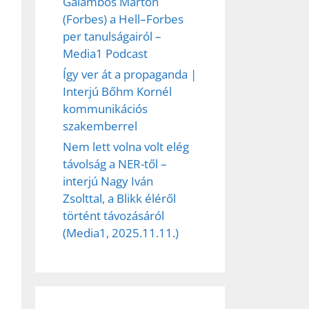
Galambos Márton
(Forbes) a Hell–Forbes
per tanulságairól –
Media1 Podcast
Így ver át a propaganda |
Interjú Bőhm Kornél
kommunikációs
szakemberrel
Nem lett volna volt elég
távolság a NER-től –
interjú Nagy Iván
Zsolttal, a Blikk éléről
történt távozásáról
(Media1, 2025.11.11.)