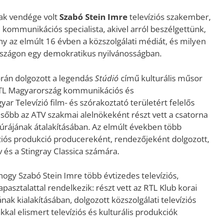
ak vendége volt
Szabó Stein Imre
televíziós szakember,
 kommunikációs specialista, akivel arról beszélgettünk,
y az elmúlt 16 évben a közszolgálati médiát, és milyen
szágon egy demokratikus nyilvánosságban.
során dolgozott a legendás
Stúdió
című kulturális műsor
RTL Magyarország kommunikációs és
r Televízió film- és szórakoztató területért felelős
Később az ATV szakmai alelnökeként részt vett a csatorna
úrájának átalakításában. Az elmúlt években több
íziós produkció producereként, rendezőjeként dolgozott,
 és a Stingray Classica számára.
 hogy Szabó Stein Imre több évtizedes televíziós,
pasztalattal rendelkezik: részt vett az RTL Klub korai
ak kialakításában, dolgozott közszolgálati televíziós
kal elismert televíziós és kulturális produkciók