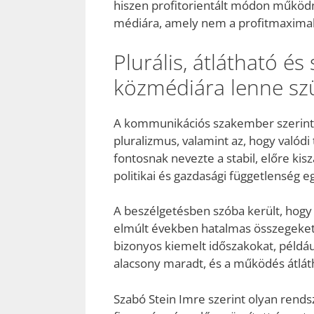
hiszen profitorientált módon működne
médiára, amely nem a profitmaximali
Plurális, átlátható és
közmédiára lenne sz
A kommunikációs szakember szerint 
pluralizmus, valamint az, hogy valódi
fontosnak nevezte a stabil, előre kis
politikai és gazdasági függetlenség eg
A beszélgetésben szóba került, hog
elmúlt években hatalmas összegeket
bizonyos kiemelt időszakokat, péld
alacsony maradt, és a működés átlátha
Szabó Stein Imre szerint olyan rend