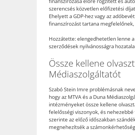
finanszírozása előre rögzített és au
szerencsés közvetlen előfizetési díja
Ehelyett a GDP-hez vagy az adóbevét
finanszírozást tartana megfelelőnek,
Hozzátette: elengedhetetlen lenne a te
szerződések nyilvánosságra hozatala
Össze kellene olvasz
Médiaszolgáltatót
Szabó Stein Imre problémásnak nevezte
hogy az MTVA és a Duna Médiaszolgál
intézményeket össze kellene olvasz
felelősségi viszonyok, és nehezebbé 
szerinte az előző időszakban szándék
megnehezítsék a számonkérhetőség