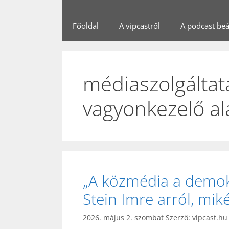
Főoldal
A vipcastről
A podcast beál
médiaszolgáltat
vagyonkezelő al
„A közmédia a demok
Stein Imre arról, mi
2026. május 2. szombat
Szerző:
vipcast.hu