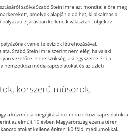
sztásáról szólva Szabó Stein Imre azt mondta: előre meg
markereket”, amelyek alapján eldőlhet, ki alkalmas a
pályázati eljárásban kellene kiválasztani, objektív
pályázónak van-e televíziók létrehozásával,
ata. Szabó Stein Imre szerint nem elég, ha valaki
lyan vezetőre lenne szükség, aki egyszerre érti a
, a nemzetközi médiakapcsolatokat és az üzleti
tok, korszerű műsorok,
hogy a közmédia megújításához nemzetközi kapcsolatokra
zerint az elmúlt 16 évben Magyarország ezen a téren
a kapcsolatokat kellene építeni külföldi médiumokkal,