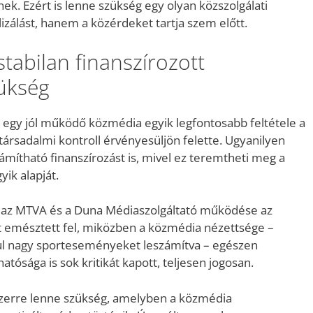
k. Ezért is lenne szükség egy olyan közszolgálati
zálást, hanem a közérdeket tartja szem előtt.
 stabilan finanszírozott
ükség
egy jól működő közmédia egyik legfontosabb feltétele a
 társadalmi kontroll érvényesüljön felette. Ugyanilyen
zámítható finanszírozást is, mivel ez teremtheti meg a
yik alapját.
y az MTVA és a Duna Médiaszolgáltató működése az
 emésztett fel, miközben a közmédia nézettsége –
ául nagy sporteseményeket leszámítva – egészen
tósága is sok kritikát kapott, teljesen jogosan.
szerre lenne szükség, amelyben a közmédia