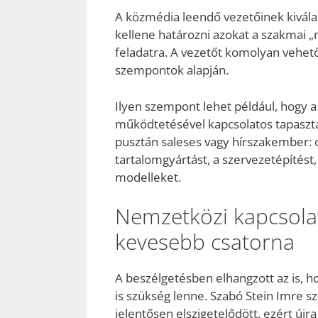
A közmédia leendő vezetőinek kivála
kellene határozni azokat a szakmai „
feladatra. A vezetőt komolyan vehető 
szempontok alapján.
Ilyen szempont lehet például, hogy a 
működtetésével kapcsolatos tapasztal
pusztán saleses vagy hírszakember: o
tartalomgyártást, a szervezetépítést
modelleket.
Nemzetközi kapcsola
kevesebb csatorna
A beszélgetésben elhangzott az is, 
is szükség lenne. Szabó Stein Imre s
jelentősen elszigetelődött, ezért újr