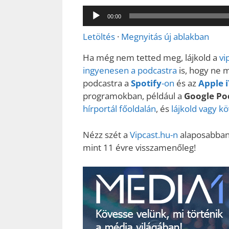
Audió
00:00
lejátszó
Letöltés
·
Megnyitás új ablakban
Ha még nem tetted meg, lájkold a
vi
ingyenesen a podcastra
is, hogy ne 
podcastra a
Spotify
-on
és az
Apple 
programokban, például a
Google Po
hírportál főoldalán
, és
lájkold vagy k
Nézz szét a
Vipcast.hu-n
alaposabban,
mint 11 évre visszamenőleg!