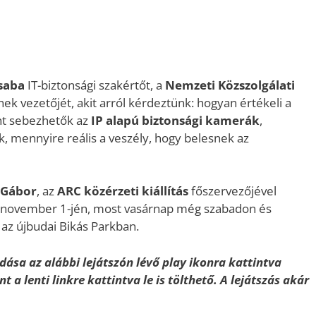
saba
IT-biztonsági szakértőt, a
Nemzeti Közszolgálati
nek vezetőjét, akit arról kérdeztünk: hogyan értékeli a
nt sebezhetők az
IP alapú biztonsági kamerák
,
, mennyire reális a veszély, hogy belesnek az
 Gábor
, az
ARC közérzeti kiállítás
főszervezőjével
i november 1-jén, most vasárnap még szabadon és
az újbudai Bikás Parkban.
dása az alábbi lejátszón lévő play ikonra kattintva
t a lenti linkre kattintva le is tölthető. A lejátszás akár