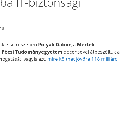
ba IT-biztonsági
.hu
ak első részében
Polyák Gábor
, a
Mérték
a
Pécsi Tudományegyetem
docensével átbeszéltük a
ogatását, vagyis azt,
mire költhet jövőre 118 milliárd