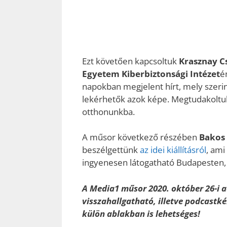
Ezt követően kapcsoltuk
Krasznay C
Egyetem Kiberbiztonsági Intézet
é
napokban megjelent hírt, mely szeri
lekérhetők azok képe. Megtudakoltuk
otthonunkba.
A műsor következő részében
Bakos
beszélgettünk
az idei kiállításról
, am
ingyenesen látogatható Budapesten, 
A Media1 műsor 2020. október 26-i a
visszahallgatható, illetve podcastkén
külön ablakban is lehetséges!