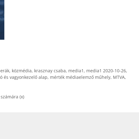
merák
,
közmédia
,
krasznay csaba
,
media1
,
media1 2020-10-26
,
ó és vagyonkezelő alap
,
mérték médiaelemző műhely
,
MTVA
,
számára (x)