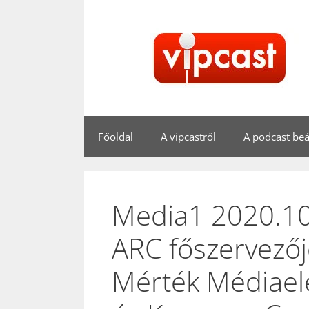
Kilépés
a
tartalomba
Főoldal
A vipcastről
A podcast beál
Media1 2020.10
ARC főszervezőj
Mérték Médiael