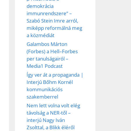
demokrácia
immunrendszere” –
Szabó Stein Imre arról,
ez,
miképp reformálná meg
a közmédiát
éséhez
Galambos Márton
(Forbes) a Hell–Forbes
et
per tanulságairól –
Media1 Podcast
Így ver át a propaganda |
Interjú Bőhm Kornél
kommunikációs
szakemberrel
Nem lett volna volt elég
távolság a NER-től –
interjú Nagy Iván
Zsolttal, a Blikk éléről