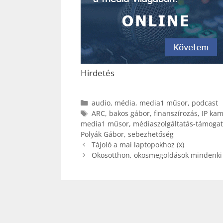
Hirdetés
Kategória
audio
,
média
,
media1 műsor
,
podcast
Címkék
ARC
,
bakos gábor
,
finanszírozás
,
IP ka
media1 műsor
,
médiaszolgáltatás-támogat
Polyák Gábor
,
sebezhetőség
Tájoló a mai laptopokhoz (x)
Okosotthon, okosmegoldások mindenki 