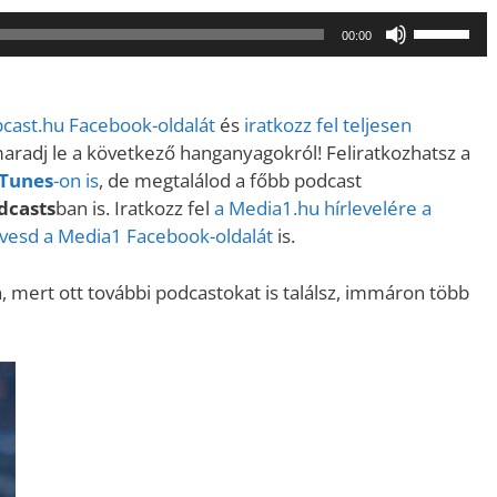
A
00:00
hangerő
növeléséh
illetőleg
pcast.
hu Facebook-oldalát
és
iratkozz fel teljesen
csökkent
maradj le a következő hanganyagokról! Feliratkozhatsz a
a
iTunes
-on is
, de megtalálod a főbb podcast
Fel/Le
dcasts
ban is. Iratkozz fel
a Media1.hu hírlevelére a
billentyűk
övesd a Media1 Facebook-oldalát
is.
kell
használni.
 mert ott további podcastokat is találsz, immáron több