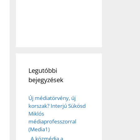
Legutóbbi
bejegyzések
Új médiatörvény, új
korszak? Interjú Sükösd
Miklós
médiaprofesszorral
(Media1)
„A közmédia a