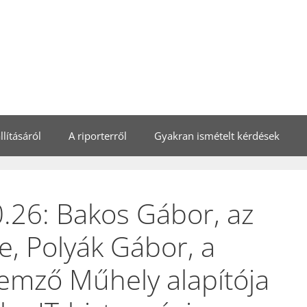
lításáról
A riporterről
Gyakran ismételt kérdések
.26: Bakos Gábor, az
e, Polyák Gábor, a
emző Műhely alapítója