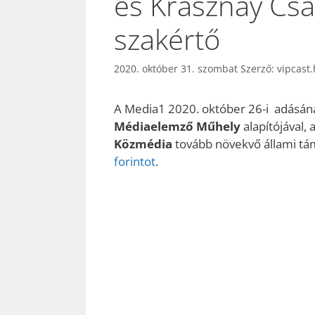
és Krasznay Csa
szakértő
2020. október 31. szombat
Szerző:
vipcast
A Media1 2020. október 26-i adásán
Médiaelemző Műhely
alapítójával, 
Közmédia
tovább növekvő állami tám
forintot
.