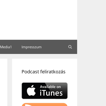
Media1
Impresszum
Podcast feliratkozás