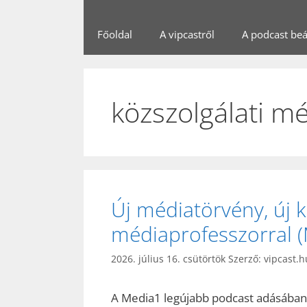
Főoldal
A vipcastről
A podcast beál
közszolgálati m
Új médiatörvény, új 
médiaprofesszorral 
2026. július 16. csütörtök
Szerző:
vipcast.h
A Media1 legújabb podcast adásába