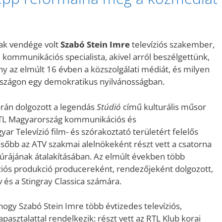
ak vendége volt
Szabó Stein Imre
televíziós szakember,
 kommunikációs specialista, akivel arról beszélgettünk,
y az elmúlt 16 évben a közszolgálati médiát, és milyen
szágon egy demokratikus nyilvánosságban.
során dolgozott a legendás
Stúdió
című kulturális műsor
RTL Magyarország kommunikációs és
r Televízió film- és szórakoztató területért felelős
Később az ATV szakmai alelnökeként részt vett a csatorna
úrájának átalakításában. Az elmúlt években több
íziós produkció producereként, rendezőjeként dolgozott,
 és a Stingray Classica számára.
 hogy Szabó Stein Imre több évtizedes televíziós,
pasztalattal rendelkezik: részt vett az RTL Klub korai