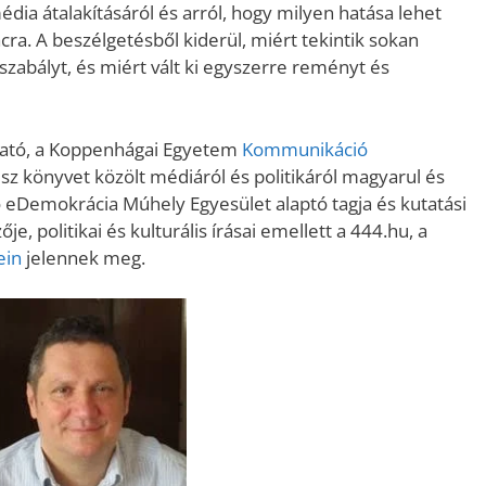
ia átalakításáról és arról, hogy milyen hatása lehet
a. A beszélgetésből kiderül, miért tekintik sokan
szabályt, és miért vált ki egyszerre reményt és
tató, a Koppenhágai Egyetem
Kommunikáció
sz könyvet közölt médiáról és politikáról magyarul és
 eDemokrácia Múhely Egyesület alaptó tagja és kutatási
e, politikai és kulturális írásai emellett a 444.hu, a
ein
jelennek meg.