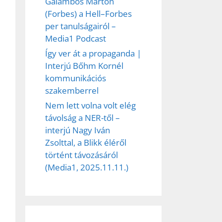
Galambos Márton
(Forbes) a Hell–Forbes
per tanulságairól –
Media1 Podcast
Így ver át a propaganda |
Interjú Bőhm Kornél
kommunikációs
szakemberrel
Nem lett volna volt elég
távolság a NER-től –
interjú Nagy Iván
Zsolttal, a Blikk éléről
történt távozásáról
(Media1, 2025.11.11.)