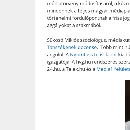
médiatörvény módosításáról, a közméd
mindennek a teljes magyar médiapiacr
történelmi fordulópontnak a friss jog
aggályokat a szakmából.
Sükösd Miklós szociológus, médiaku
Tanszékének docense
. Több mint hú
angolul. A
Nyomtass te is! lapot
kiadó
igazgatója. A hvg.hu rendszeres szerzőj
24.hu, a Telex.hu és a
Media1 felület