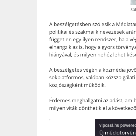
Sü
A beszélgetésben szó esik a Médiatan
politikai és szakmai kinevezések arán
független egy ilyen rendszer, ha a v
elhangzik az is, hogy a gyors törvén
hiányával, és milyen nehéz lehet kés
A beszélgetés végén a közmédia jövőjér
sokplatformos, valóban közszolgála
közjószágként működik.
Érdemes meghallgatni az adást, amib
milyen viták dönthetik el a következ
vipcast.hu powere