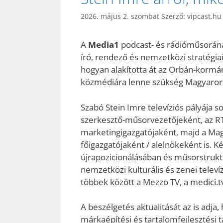
2026. május 2. szombat
Szerző:
vipcast.hu
A
Media1
podcast- és rádióműsorán
író, rendező és nemzetközi stratégiai
hogyan alakította át az Orbán-kormán
közmédiára lenne szükség Magyaror
Szabó Stein Imre televíziós pályája 
szerkesztő-műsorvezetőjeként, az 
marketingigazgatójaként, majd a Magya
főigazgatójaként / alelnökeként is. 
újrapozicionálásában és műsorstrukt
nemzetközi kulturális és zenei telev
többek között a Mezzo TV, a medici.tv
A beszélgetés aktualitását az is adja,
márkaépítési és tartalomfejlesztési ta