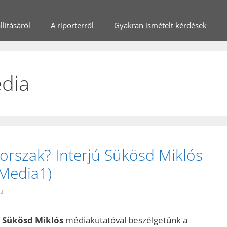
lításáról
A riporterről
Gyakran ismételt kérdések
édia
korszak? Interjú Sükösd Miklós
(Media1)
u
n
Sükösd Miklós
médiakutatóval beszélgetünk a