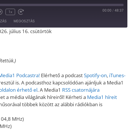
00:00
/
48:37
1x
OZÁS
MEGOSZTÁS
26. július 16. csütörtök
Spotify
iTunes
tettük.)
 Media1 Podcastra!
Elérhető a podcast
Spotify-on
,
iTunes-
sztül is. A podcasthoz kapcsolódóan ajánljuk a Media1
ldalon érhető el
. A Media1
RSS csatornájára
t a média világának híreiről! Kérheti a
Media1 híreit
műsorával többek között az alábbi rádiókban is
104,8 MHz)
 MHz)