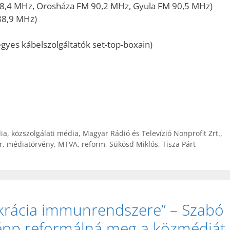
8,4 MHz, Orosháza FM 90,2 MHz, Gyula FM 90,5 MHz)
88,9 MHz)
gyes kábelszolgáltatók set-top-boxain)
ia
,
közszolgálati média
,
Magyar Rádió és Televízió Nonprofit Zrt.
,
r
,
médiatörvény
,
MTVA
,
reform
,
Sükösd Miklós
,
Tisza Párt
rácia immunrendszere” – Szabó
képp reformálná meg a közmédiát