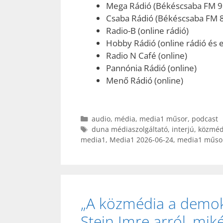
Mega Rádió (Békéscsaba FM 9
Csaba Rádió (Békéscsaba FM 
Radio-B (online rádió)
Hobby Rádió (online rádió és e
Radio N Café (online)
Pannónia Rádió (online)
Menő Rádió (online)
Kategória
audio
,
média
,
media1 műsor
,
podcast
Címkék
duna médiaszolgáltató
,
interjú
,
közméd
media1
,
Media1 2026-06-24
,
media1 műso
„A közmédia a demok
Stein Imre arról, mi