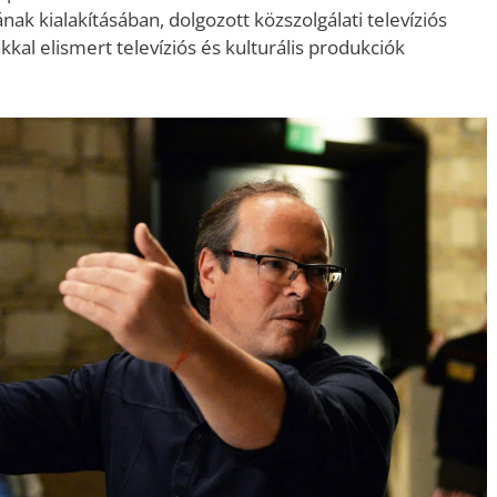
ak kialakításában, dolgozott közszolgálati televíziós
kal elismert televíziós és kulturális produkciók