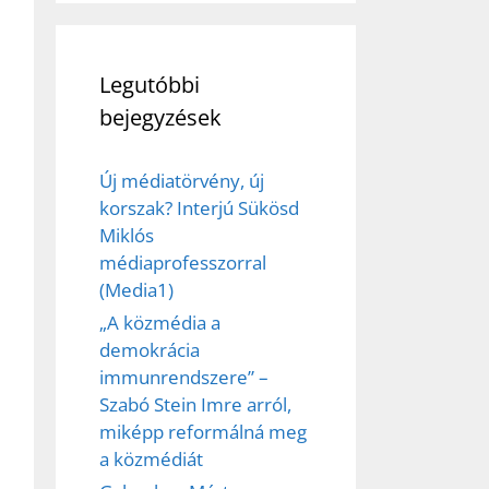
Legutóbbi
bejegyzések
Új médiatörvény, új
korszak? Interjú Sükösd
Miklós
médiaprofesszorral
(Media1)
„A közmédia a
demokrácia
immunrendszere” –
Szabó Stein Imre arról,
miképp reformálná meg
a közmédiát