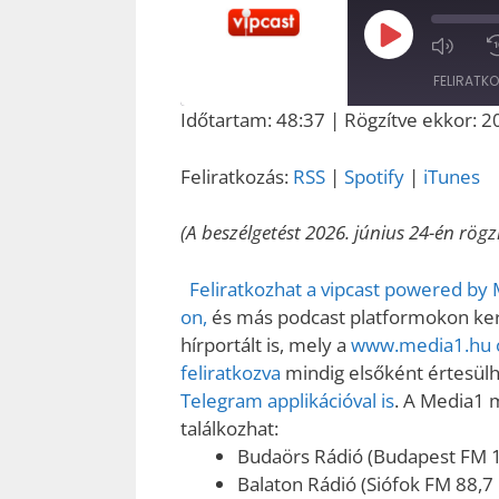
Play
Episode
FELIRATK
Időtartam: 48:37
|
Rögzítve ekkor: 20
MEGOSZT
RSS
ÁS
Feliratkozás:
RSS
|
Spotify
|
iTunes
RSS FEED
LINK
(A beszélgetést 2026. június 24-én rögzí
EMBED
Feliratkozhat a vipcast powered by
on,
és más podcast platformokon kere
hírportált is, mely a
www.media1.hu o
feliratkozva
mindig elsőként értesülhe
Telegram applikációval is
. A Media1 
találkozhat:
Budaörs Rádió (Budapest FM 
Balaton Rádió (Siófok FM 88,7