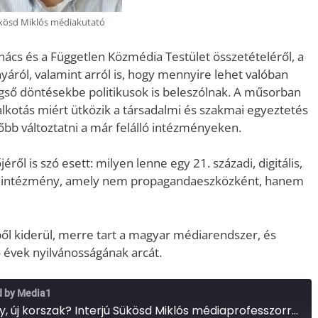
kösd Miklós médiakutató
ács és a Független Közmédia Testület összetételéről, a
yáról, valamint arról is, hogy mennyire lehet valóban
égső döntésekbe politikusok is beleszólnak. A műsorban
yalkotás miért ütközik a társadalmi és szakmai egyeztetés
őbb változtatni a már felálló intézményeken.
ől is szó esett: milyen lenne egy 21. századi, digitális,
ti intézmény, amely nem propagandaeszközként, hanem
ől kiderül, merre tart a magyar médiarendszer, és
ő évek nyilvánosságának arcát.
d by Media1
Új médiatörvény, új korszak? Interjú Sükösd Miklós médiaprofesszorral (Media1)