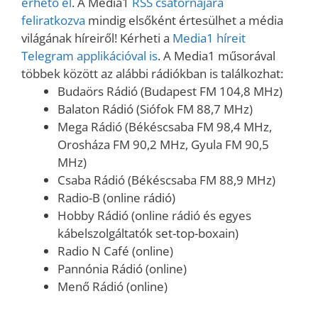
érhető el
. A Media1
RSS csatornájára
feliratkozva
mindig elsőként értesülhet a média
világának híreiről! Kérheti a
Media1 híreit
Telegram applikációval is
. A Media1 műsorával
többek között az alábbi rádiókban is találkozhat:
Budaörs Rádió (Budapest FM 104,8 MHz)
Balaton Rádió (Siófok FM 88,7 MHz)
Mega Rádió (Békéscsaba FM 98,4 MHz,
Orosháza FM 90,2 MHz, Gyula FM 90,5
MHz)
Csaba Rádió (Békéscsaba FM 88,9 MHz)
Radio-B (online rádió)
Hobby Rádió (online rádió és egyes
kábelszolgáltatók set-top-boxain)
Radio N Café (online)
Pannónia Rádió (online)
Menő Rádió (online)