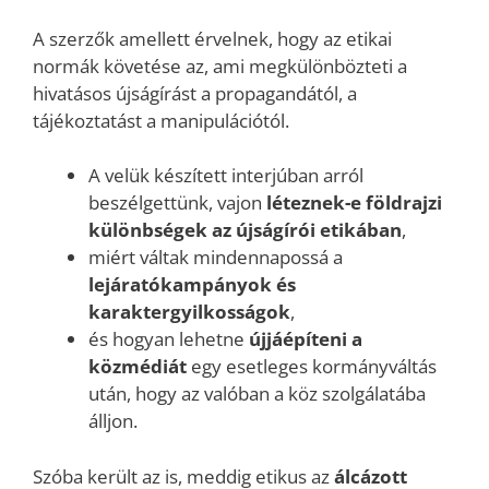
A szerzők amellett érvelnek, hogy az etikai
normák követése az, ami megkülönbözteti a
hivatásos újságírást a propagandától, a
tájékoztatást a manipulációtól.
A velük készített interjúban arról
beszélgettünk, vajon
léteznek-e földrajzi
különbségek az újságírói etikában
,
miért váltak mindennapossá a
lejáratókampányok és
karaktergyilkosságok
,
és hogyan lehetne
újjáépíteni a
közmédiát
egy esetleges kormányváltás
után, hogy az valóban a köz szolgálatába
álljon.
Szóba került az is, meddig etikus az
álcázott