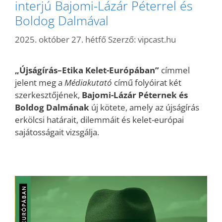
interjú Bajomi-Lázár Péterrel és
Boldog Dalmával
2025. október 27. hétfő
Szerző:
vipcast.hu
„Újságírás–Etika Kelet-Európában”
címmel
jelent meg a
Médiakutató
című folyóirat két
szerkesztőjének,
Bajomi-Lázár Péternek és
Boldog Dalmának
új kötete, amely az újságírás
erkölcsi határait, dilemmáit és kelet-európai
sajátosságait vizsgálja.