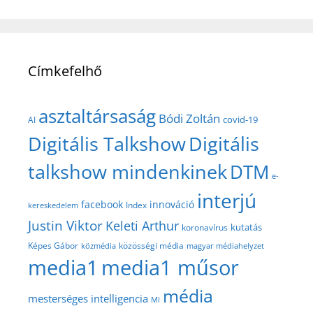
Címkefelhő
asztaltársaság
Bódi Zoltán
covid-19
AI
Digitális Talkshow
Digitális
talkshow mindenkinek
DTM
e-
interjú
facebook
innováció
Index
kereskedelem
Justin Viktor
Keleti Arthur
kutatás
koronavírus
közösségi média
Képes Gábor
közmédia
magyar médiahelyzet
media1
media1 műsor
média
mesterséges intelligencia
MI