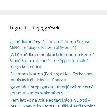
Legutóbbi bejegyzések
Új médiatörvény, új korszak? Interjú Sükösd
Miklós médiaprofesszorral (Media1)
„A közmédia a demokrácia immunrendszere” –
Szabó Stein Imre arról, miképp reformálná
meg a közmédiát
Galambos Márton (Forbes) a Hell–Forbes per
tanulságairól – Media1 Podcast
Így ver át a propaganda | Interjú Bőhm Kornél
kommunikációs szakemberrel
Nem lett volna volt elég távolság a NER-től –
interjú Nagy Iván Zsolttal, a Blikk éléről történt