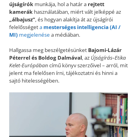
újságírók
munkája, hol a határ a
rejtett
kamerák
használatában, miért vált jelképpé az
„álbajusz”
, és hogyan alakítja át az újságírói
felelősséget
a
mesterséges intelligencia
(AI /
MI)
megjelenése
a médiában.
Hallgassa meg beszélgetésünket
Bajomi-Lázár
Péterrel és Boldog Dalmával
, az
Újságírás–Etika
Kelet-Európában
című könyv szerzőivel – arról, mit
jelent ma felelősen írni, tájékoztatni és hinni a
sajtó hitelességében.