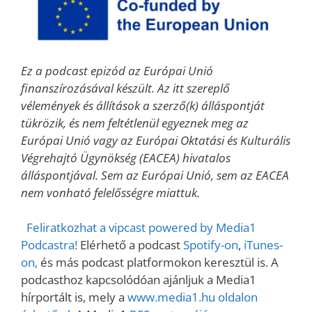
Ez a podcast epizód az Európai Unió
finanszírozásával készült. Az itt szereplő
vélemények és állítások a szerző(k) álláspontját
tükrözik, és nem feltétlenül egyeznek meg az
Európai Unió vagy az Európai Oktatási és Kulturális
Végrehajtó Ügynökség (EACEA) hivatalos
álláspontjával. Sem az Európai Unió, sem az EACEA
nem vonható felelősségre miattuk.
Feliratkozhat a vipcast powered by Media1
Podcastra!
Elérhető a podcast
Spotify-on
,
iTunes-
on,
és más podcast platformokon keresztül is. A
podcasthoz kapcsolódóan ajánljuk a Media1
hírportált is, mely a
www.media1.hu oldalon