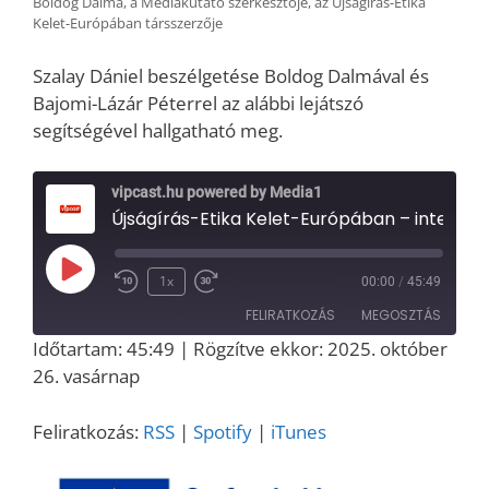
Boldog Dalma, a Médiakutató szerkesztője, az Újságírás-Etika
Kelet-Európában társszerzője
Szalay Dániel beszélgetése Boldog Dalmával és
Bajomi-Lázár Péterrel az alábbi lejátszó
segítségével hallgatható meg.
vipcast.hu powered by Media1
Újságírás-Etika Kelet-Európában – interjú Bajomi-Lázár Péterrel és Boldog Dalmával
Play
1x
00:00
/
45:49
Episode
FELIRATKOZÁS
MEGOSZTÁS
Időtartam: 45:49
|
Rögzítve ekkor: 2025. október
MEGOSZT
26. vasárnap
RSS
Spotify
ÁS
iTunes
LINK
Feliratkozás:
RSS
|
Spotify
|
iTunes
RSS FEED
EMBED