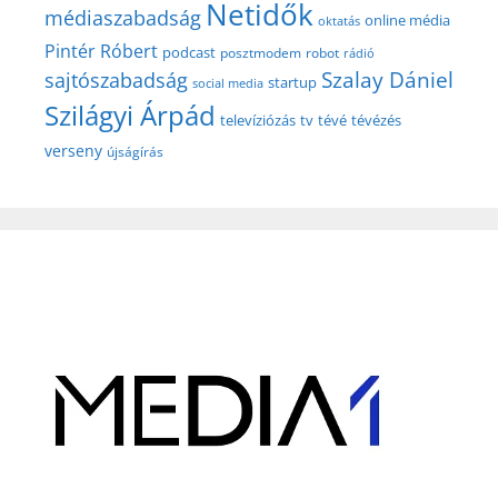
Netidők
médiaszabadság
online média
oktatás
Pintér Róbert
podcast
posztmodem
robot
rádió
Szalay Dániel
sajtószabadság
startup
social media
Szilágyi Árpád
televíziózás
tv
tévé
tévézés
verseny
újságírás