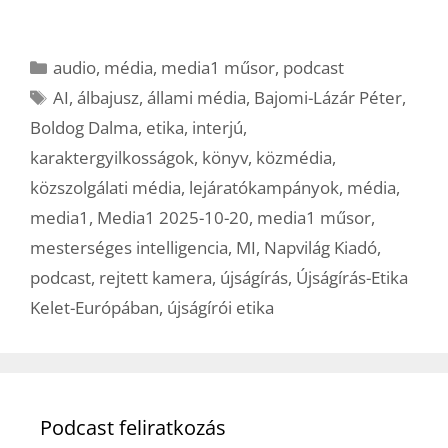
Kategória
audio
,
média
,
media1 műsor
,
podcast
Címkék
AI
,
álbajusz
,
állami média
,
Bajomi-Lázár Péter
,
Boldog Dalma
,
etika
,
interjú
,
karaktergyilkosságok
,
könyv
,
közmédia
,
közszolgálati média
,
lejáratókampányok
,
média
,
media1
,
Media1 2025-10-20
,
media1 műsor
,
mesterséges intelligencia
,
MI
,
Napvilág Kiadó
,
podcast
,
rejtett kamera
,
újságírás
,
Újságírás-Etika
Kelet-Európában
,
újságírói etika
Podcast feliratkozás