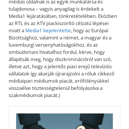
médiás oldalnak is az egyik munkatársa és
tulajdonosa – vagyis anyagilag is érdekelt a
Media1 lejáratásában, tönkretételében. Eközben
az RTL és az ATV piackiszorító célzatú lépései
miatt a
Media1 bejelentette
, hogy az Európai
Bizottsághoz, valamint a német, a magyar és a
luxemburgi versenyhatóságokhoz, és az
ombudsmani hivatalhoz fordul, kérve, hogy
állapítsák meg, hogy diszkriminációról van szó,
illetve azt, hogy a jelentős piaci erejű televíziós
vállalatok így akarják újrarajzolni a róluk cikkező
médiaipari médiumok piacát, erőfölényükkel
visszaélve tisztességtelenül befolyásolva a
szakmédiumok piacát.)