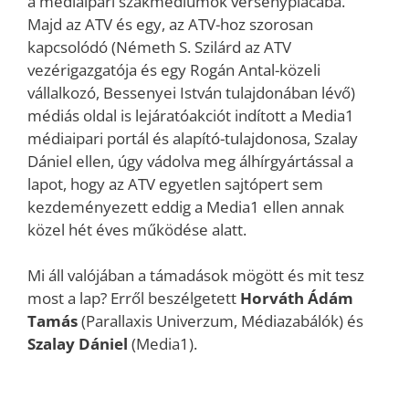
a médiaipari szakmédiumok versenypiacába.
Majd az ATV és egy, az ATV-hoz szorosan
kapcsolódó (Németh S. Szilárd az ATV
vezérigazgatója és egy Rogán Antal-közeli
vállalkozó, Bessenyei István tulajdonában lévő)
médiás oldal is lejáratóakciót indított a Media1
médiaipari portál és alapító-tulajdonosa, Szalay
Dániel ellen, úgy vádolva meg álhírgyártással a
lapot, hogy az ATV egyetlen sajtópert sem
kezdeményezett eddig a Media1 ellen annak
közel hét éves működése alatt.
Mi áll valójában a támadások mögött és mit tesz
most a lap? Erről beszélgetett
Horváth Ádám
Tamás
(Parallaxis Univerzum, Médiazabálók) és
Szalay Dániel
(Media1).