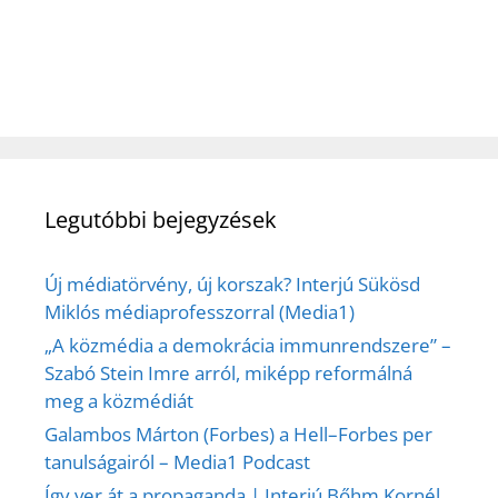
Legutóbbi bejegyzések
Új médiatörvény, új korszak? Interjú Sükösd
Miklós médiaprofesszorral (Media1)
„A közmédia a demokrácia immunrendszere” –
Szabó Stein Imre arról, miképp reformálná
meg a közmédiát
Galambos Márton (Forbes) a Hell–Forbes per
tanulságairól – Media1 Podcast
Így ver át a propaganda | Interjú Bőhm Kornél