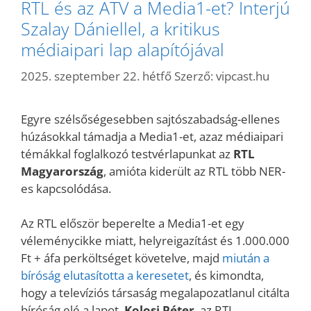
RTL és az ATV a Media1-et? Interjú
Szalay Dániellel, a kritikus
médiaipari lap alapítójával
2025. szeptember 22. hétfő
Szerző:
vipcast.hu
Egyre szélsőségesebben sajtószabadság-ellenes
húzásokkal támadja a Media1-et, azaz médiaipari
témákkal foglalkozó testvérlapunkat az
RTL
Magyarország
, amióta kiderült az RTL több NER-
es kapcsolódása.
Az RTL először beperelte a Media1-et egy
véleménycikke miatt, helyreigazítást és 1.000.000
Ft + áfa perköltséget követelve, majd
miután a
bíróság elutasította a keresetet
, és kimondta,
hogy a televíziós társaság megalapozatlanul citálta
bíróság elé a lapot,
Kolosi Péter
, az RTL