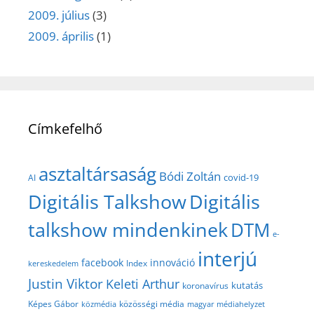
2009. július
(3)
2009. április
(1)
Címkefelhő
asztaltársaság
Bódi Zoltán
covid-19
AI
Digitális Talkshow
Digitális
talkshow mindenkinek
DTM
e-
interjú
facebook
innováció
Index
kereskedelem
Justin Viktor
Keleti Arthur
kutatás
koronavírus
közösségi média
Képes Gábor
közmédia
magyar médiahelyzet