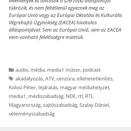
vélemények és állítások a szerző(k) álláspontját
tükrözik, és nem feltétlenül egyeznek meg az
Európai Unió vagy az Európai Oktatási és Kulturális
Végrehajtó Ügynökség (EACEA) hivatalos
álláspontjával. Sem az Európai Unió, sem az EACEA
nem vonható felelősségre miattuk.
Kategória
audio
,
média
,
media1 műsor
,
podcast
Címkék
akadályozás
,
ATV
,
cenzúra
,
ellehetetlenítés
,
Kolosi Péter
,
lejáratás
,
magyar médiahelyzet
,
media1
,
médiszabadság
,
NER
,
rtl
,
RTL
Magyarország
,
sajtószabadság
,
Szalay Dániel
,
véleményszabadság