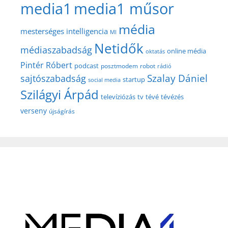
media1
media1 műsor
média
mesterséges intelligencia
MI
Netidők
médiaszabadság
online média
oktatás
Pintér Róbert
podcast
posztmodem
robot
rádió
Szalay Dániel
sajtószabadság
startup
social media
Szilágyi Árpád
televíziózás
tv
tévé
tévézés
verseny
újságírás