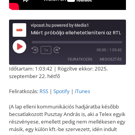
vipcast.hu powered by Media1
Miért próbálja ellehetetleníteni az RTL és az ATV a Media1-et? Interjú Szalay Dániellel, a kritikus médiaipari lap alapítójával
Play
1x
00:00
/
1:03:42
Episode
FELIRATKOZÁS
MEGOSZTÁS
Időtartam: 1:03:42
|
Rögzítve ekkor: 2025.
MEGOSZT
szeptember 22. hétfő
RSS
Spotify
ÁS
iTunes
LINK
Feliratkozás:
RSS
|
Spotify
|
iTunes
RSS FEED
EMBED
(A lap elleni kommunikációs hadjáratba később
becsatlakozott Pusztay András is, aki a Telex egyik
részvényese, emellett pedig nem mellékesen egy
másik, egy külön kft.-be szervezett, idén indult