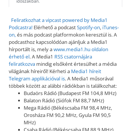
Feliratkozhat a vipcast powered by Media1
Podcastra!
Elérhető a podcast
Spotify-on
,
iTunes-
on,
és más podcast platformokon keresztül is. A
podcasthoz kapcsolódóan ajánljuk a Media1
hírportált is, mely a
www.media1.hu oldalon
érhető el
. A Media1
RSS csatornájára
feliratkozva
mindig elsőként értesülhet a média
világának híreiről! Kérheti a
Media1 híreit
Telegram applikációval is
. A Media1 műsorával
többek között az alábbi rádiókban is találkozhat:
Budaörs Rádió (Budapest FM 104,8 MHz)
Balaton Rádió (Siófok FM 88,7 MHz)
Mega Rádió (Békéscsaba FM 98,4 MHz,
Orosháza FM 90,2 MHz, Gyula FM 90,5
MHz)
Csaba Rádió (Békéscsaba FM 88,9 MHz)