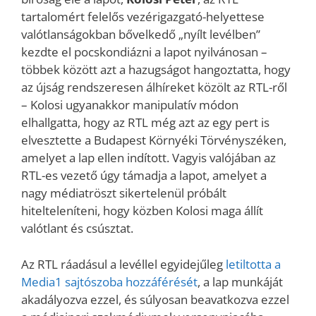
tartalomért felelős vezérigazgató-helyettese
valótlanságokban bővelkedő „nyílt levélben”
kezdte el pocskondiázni a lapot nyilvánosan –
többek között azt a hazugságot hangoztatta, hogy
az újság rendszeresen álhíreket közölt az RTL-ről
– Kolosi ugyanakkor manipulatív módon
elhallgatta, hogy az RTL még azt az egy pert is
elvesztette a Budapest Környéki Törvényszéken,
amelyet a lap ellen indított. Vagyis valójában az
RTL-es vezető úgy támadja a lapot, amelyet a
nagy médiatröszt sikertelenül próbált
hitelteleníteni, hogy közben Kolosi maga állít
valótlant és csúsztat.
Az RTL ráadásul a levéllel egyidejűleg
letiltotta a
Media1 sajtószoba hozzáférését
, a lap munkáját
akadályozva ezzel, és súlyosan beavatkozva ezzel