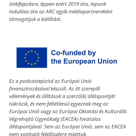
önkifejezésre, éppen ezért 2019 óta, lapunk
indulása óta az ARC egyik médiapartnereként
támogatjuk a kiállítást.
Ez a podcastepizód az Európai Unió
finanszírozásával készült. Az itt szereplő
vélemények és állítások a szerző(k) álláspontját
tükrözik, és nem feltétlenül egyeznek meg az
Európai Unió vagy az Európai Oktatási és Kulturális
Végrehajtó Ügynökség (EACEA) hivatalos
álláspontjával. Sem az Európai Unió, sem az EACEA
nem vonható felelősségre miattuk.