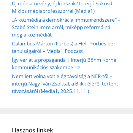
Új médiatörvény, új korszak? Interjú Sükösd
Miklós médiaprofesszorral (Media1)
„A közmédia a demokrácia immunrendszere” –
Szabó Stein Imre arról, miképp reformálná
meg a közmédiát
Galambos Márton (Forbes) a Hell–Forbes per
tanulságairól – Media1 Podcast
Így ver át a propaganda | Interjú Bőhm Kornél
kommunikációs szakemberrel
Nem lett volna volt elég távolság a NER-től –
interjú Nagy Iván Zsolttal, a Blikk éléről történt
távozásáról (Media1, 2025.11.11.)
Hasznos linkek