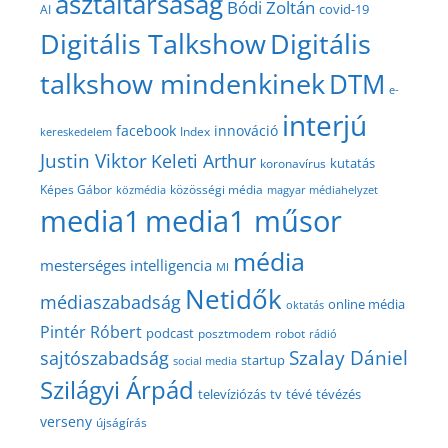
asztaltársaság
Bódi Zoltán
covid-19
AI
Digitális Talkshow
Digitális
talkshow mindenkinek
DTM
e-
interjú
facebook
innováció
Index
kereskedelem
Justin Viktor
Keleti Arthur
kutatás
koronavírus
közösségi média
Képes Gábor
közmédia
magyar médiahelyzet
media1
media1 műsor
média
mesterséges intelligencia
MI
Netidők
médiaszabadság
online média
oktatás
Pintér Róbert
podcast
posztmodem
robot
rádió
Szalay Dániel
sajtószabadság
startup
social media
Szilágyi Árpád
televíziózás
tv
tévé
tévézés
verseny
újságírás