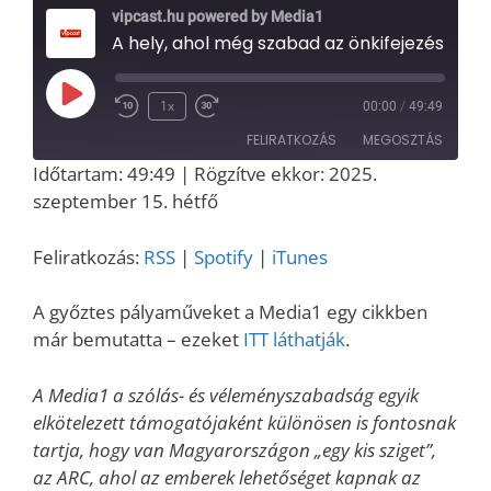
vipcast.hu powered by Media1
A hely, ahol még szabad az önkifejezés – megnyílt a 25. ARC – interjú Bakos Gáborral (Media1)
Play
1x
00:00
/
49:49
Episode
FELIRATKOZÁS
MEGOSZTÁS
Időtartam: 49:49
|
Rögzítve ekkor: 2025.
MEGOSZT
szeptember 15. hétfő
RSS
Spotify
ÁS
iTunes
LINK
Feliratkozás:
RSS
|
Spotify
|
iTunes
RSS FEED
EMBED
A győztes pályaműveket a Media1 egy cikkben
már bemutatta – ezeket
ITT láthatják
.
A Media1 a szólás- és véleményszabadság egyik
elkötelezett támogatójaként különösen is fontosnak
tartja, hogy van Magyarországon „egy kis sziget”,
az ARC, ahol az emberek lehetőséget kapnak az