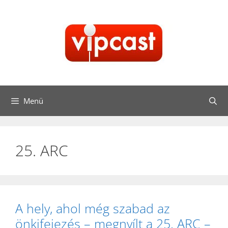
Kilépés
a
tartalomba
Menü
25. ARC
A hely, ahol még szabad az
önkifejezés – megnyílt a 25. ARC –