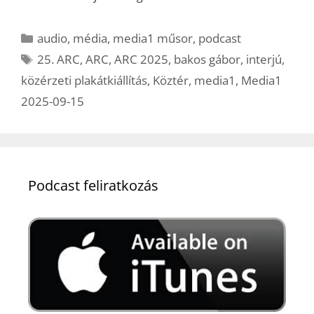
Kategória
audio
,
média
,
media1 műsor
,
podcast
Címkék
25. ARC
,
ARC
,
ARC 2025
,
bakos gábor
,
interjú
,
közérzeti plakátkiállítás
,
Köztér
,
media1
,
Media1
2025-09-15
Podcast feliratkozás