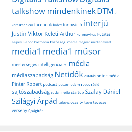
talkshow mindenkinek
DTM
e-
interjú
facebook
innováció
Index
kereskedelem
Justin Viktor
Keleti Arthur
kutatás
koronavírus
közösségi média
Képes Gábor
közmédia
magyar médiahelyzet
media1
media1 műsor
média
mesterséges intelligencia
MI
Netidők
médiaszabadság
online média
oktatás
Pintér Róbert
podcast
posztmodem
robot
rádió
Szalay Dániel
sajtószabadság
startup
social media
Szilágyi Árpád
televíziózás
tv
tévé
tévézés
verseny
újságírás