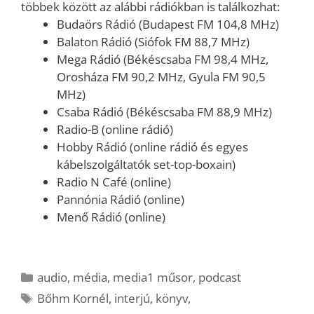
többek között az alábbi rádiókban is találkozhat:
Budaörs Rádió (Budapest FM 104,8 MHz)
Balaton Rádió (Siófok FM 88,7 MHz)
Mega Rádió (Békéscsaba FM 98,4 MHz,
Orosháza FM 90,2 MHz, Gyula FM 90,5
MHz)
Csaba Rádió (Békéscsaba FM 88,9 MHz)
Radio-B (online rádió)
Hobby Rádió (online rádió és egyes
kábelszolgáltatók set-top-boxain)
Radio N Café (online)
Pannónia Rádió (online)
Menő Rádió (online)
Kategória
audio
,
média
,
media1 műsor
,
podcast
Címkék
Bőhm Kornél
,
interjú
,
könyv
,