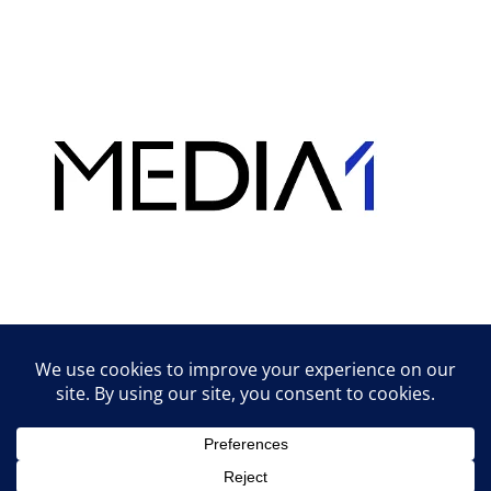
Hirdetés
Lifestyle tippek & trükkök