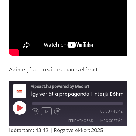
Az interjú audio változatban is elérhető:
vipcast.hu powered by Media1
Így ver át a propaganda | Interjú Bőhm Kornél kommunikációs szakemberrel
Play
1x
00:00
/
43:42
Episode
FELIRATKOZÁS
MEGOSZTÁS
Időtartam: 43:42
|
Rögzítve ekkor: 2025.