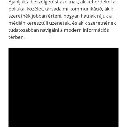
Ajánljuk a beszélgetést azoknak, akiket érdekel a
politika, közélet, társadalmi kommunikáció, akik
szeretnék jobban érteni, hogyan hatnak rájuk a
médián keresztüli üzenetek, és akik szeretnének
tudatosabban navigálni a modern információs
térben.