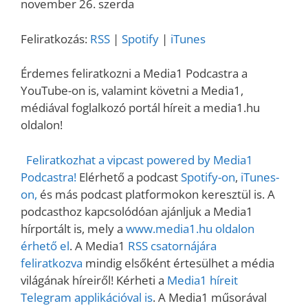
MEGOSZT
november 26. szerda
RSS
Spotify
ÁS
iTunes
LINK
Feliratkozás:
RSS
|
Spotify
|
iTunes
RSS FEED
EMBED
Érdemes feliratkozni a Media1 Podcastra a
YouTube-on is, valamint követni a Media1,
médiával foglalkozó portál híreit a media1.hu
oldalon!
Feliratkozhat a vipcast powered by Media1
Podcastra!
Elérhető a podcast
Spotify-on
,
iTunes-
on,
és más podcast platformokon keresztül is. A
podcasthoz kapcsolódóan ajánljuk a Media1
hírportált is, mely a
www.media1.hu oldalon
érhető el
. A Media1
RSS csatornájára
feliratkozva
mindig elsőként értesülhet a média
világának híreiről! Kérheti a
Media1 híreit
Telegram applikációval is
. A Media1 műsorával