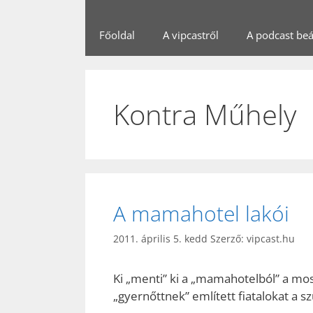
Főoldal
A vipcastről
A podcast beál
Kontra Műhely
A mamahotel lakói
2011. április 5. kedd
Szerző:
vipcast.hu
Ki „menti” ki a „mamahotelból” a 
„gyernőttnek” említett fiatalokat a s