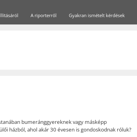
lításáról
A riporterről
Gyakran ismételt kérdések
mostanában bumeránggyereknek vagy másképp
zülői házból, ahol akár 30 évesen is gondoskodnak róluk?