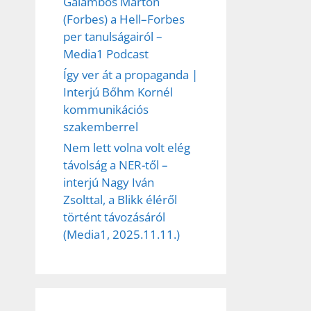
Galambos Márton
(Forbes) a Hell–Forbes
per tanulságairól –
Media1 Podcast
Így ver át a propaganda |
Interjú Bőhm Kornél
kommunikációs
szakemberrel
Nem lett volna volt elég
távolság a NER-től –
interjú Nagy Iván
Zsolttal, a Blikk éléről
történt távozásáról
(Media1, 2025.11.11.)