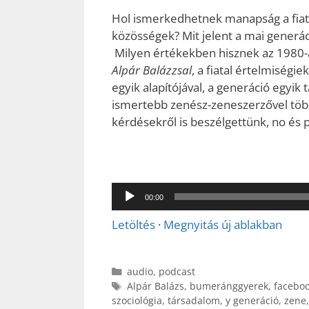
Hol ismerkedhetnek manapság a fiata
közösségek? Mit jelent a mai generá
Milyen értékekben hisznek az 1980-
Alpár Balázzsal
, a fiatal értelmiségi
egyik alapítójával, a generáció egyik
ismertebb zenész-zeneszerzővel töb
kérdésekről is beszélgettünk, no és 
Audió
00:00
lejátszó
Letöltés
·
Megnyitás új ablakban
Kategória
audio
,
podcast
Címkék
Alpár Balázs
,
bumeránggyerek
,
facebo
szociológia
,
társadalom
,
y generáció
,
zene