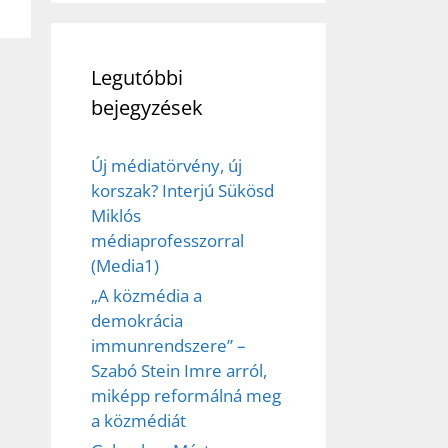
et
Legutóbbi
bejegyzések
Új médiatörvény, új
korszak? Interjú Sükösd
Miklós
médiaprofesszorral
(Media1)
„A közmédia a
demokrácia
immunrendszere” –
Szabó Stein Imre arról,
miképp reformálná meg
a közmédiát