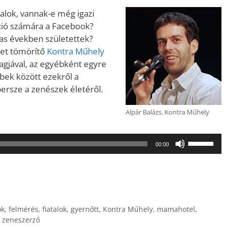
lok, vannak-e még igazi
ció számára a Facebook?
as években születettek?
eket tömörítő
Kontra Műhely
 tagjával, az egyébként egyre
bek között ezekről a
persze a zenészek életéről.
Alpár Balázs, Kontra Műhely
A
00:00
hangerő
növeléséh
illetőleg
csökkent
a
ok
,
felmérés
,
fiatalok
,
gyernőtt
,
Kontra Műhely
,
mamahotel
,
Fel/Le
,
zeneszerző