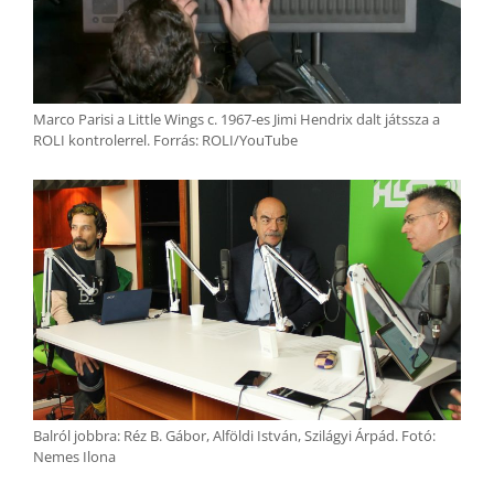
Marco Parisi a Little Wings c. 1967-es Jimi Hendrix dalt játssza a
ROLI kontrolerrel. Forrás: ROLI/YouTube
Balról jobbra: Réz B. Gábor, Alföldi István, Szilágyi Árpád. Fotó:
Nemes Ilona