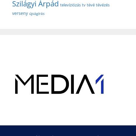
Szilágyi Árpád
televíziózás
tv
tévé
tévézés
verseny
újságírás
Hirdetés