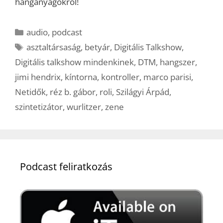
hanganyagokról!
Kategória
audio
,
podcast
Címkék
asztaltársaság
,
betyár
,
Digitális Talkshow
,
Digitális talkshow mindenkinek
,
DTM
,
hangszer
,
jimi hendrix
,
kíntorna
,
kontroller
,
marco parisi
,
Netidők
,
réz b. gábor
,
roli
,
Szilágyi Árpád
,
szintetizátor
,
wurlitzer
,
zene
Podcast feliratkozás