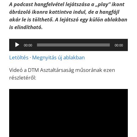
A podcast hangfelvétel lejátszása a „play” ikont
ábrázoló ikonra kattintva indul, de a hangfájl
akár le is tölthető. A lejátszó egy külön ablakban
is elindítható.
Audió
00:00
00:00
lejátszó
Letöltés
·
Megnyitás új ablakban
Videó a DTM Asztaltársaság műsorának ezen
részletéről: