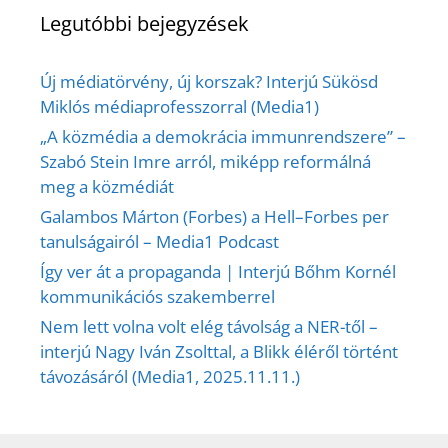
Legutóbbi bejegyzések
Új médiatörvény, új korszak? Interjú Sükösd
Miklós médiaprofesszorral (Media1)
„A közmédia a demokrácia immunrendszere” –
Szabó Stein Imre arról, miképp reformálná
meg a közmédiát
Galambos Márton (Forbes) a Hell–Forbes per
tanulságairól – Media1 Podcast
Így ver át a propaganda | Interjú Bőhm Kornél
kommunikációs szakemberrel
Nem lett volna volt elég távolság a NER-től –
interjú Nagy Iván Zsolttal, a Blikk éléről történt
távozásáról (Media1, 2025.11.11.)