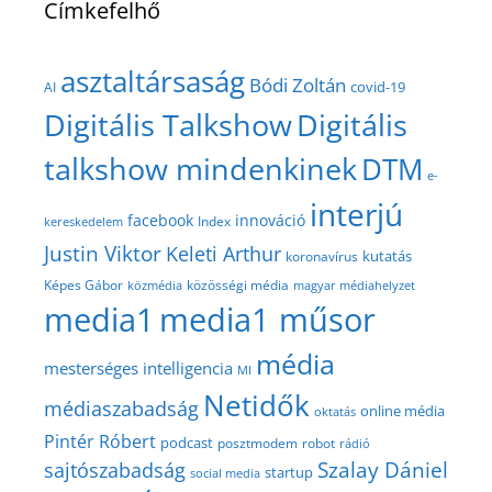
Címkefelhő
asztaltársaság
Bódi Zoltán
covid-19
AI
Digitális Talkshow
Digitális
talkshow mindenkinek
DTM
e-
interjú
facebook
innováció
Index
kereskedelem
Justin Viktor
Keleti Arthur
kutatás
koronavírus
közösségi média
Képes Gábor
közmédia
magyar médiahelyzet
media1
media1 műsor
média
mesterséges intelligencia
MI
Netidők
médiaszabadság
online média
oktatás
Pintér Róbert
podcast
posztmodem
robot
rádió
Szalay Dániel
sajtószabadság
startup
social media