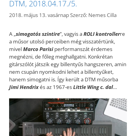
DTM, 2018.04.17./5.
2018. május 13. vasárnap
Szerző:
Nemes Cilla
A „
simogatós szintire
”, vagyis a
ROLI kontroller
re
a műsor utolsó perceiben még visszatértünk,
mivel
Marco Parisi
performanszát érdemes
megnézni, de főleg meghallgatni. Konkrétan
gitárszólót játszik egy billentyűs hangszeren, amin
nem csupán nyomkodni lehet a billentyűket,
hanem simogatni is. Így került a DTM műsorba
Jimi Hendrix
és az 1967-es
Little Wing c. dal
…