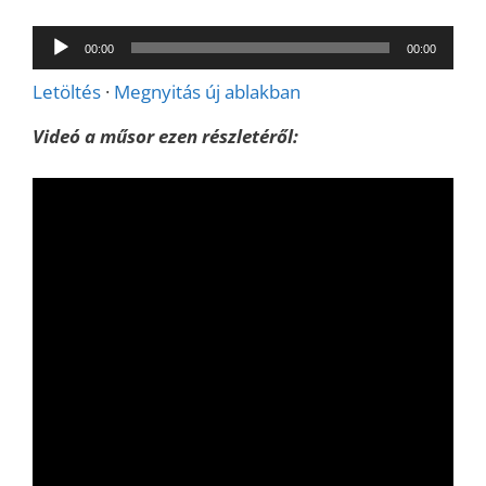
Audió
00:00
00:00
lejátszó
Letöltés
·
Megnyitás új ablakban
Videó a műsor ezen részletéről: