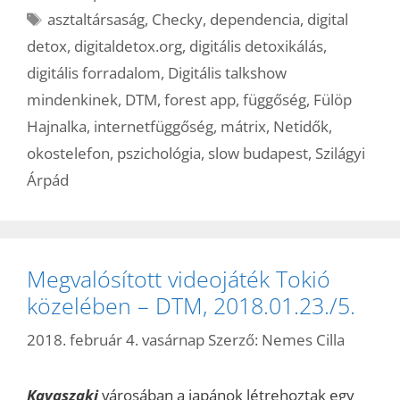
Címkék
asztaltársaság
,
Checky
,
dependencia
,
digital
detox
,
digitaldetox.org
,
digitális detoxikálás
,
digitális forradalom
,
Digitális talkshow
mindenkinek
,
DTM
,
forest app
,
függőség
,
Fülöp
Hajnalka
,
internetfüggőség
,
mátrix
,
Netidők
,
okostelefon
,
pszichológia
,
slow budapest
,
Szilágyi
Árpád
Megvalósított videojáték Tokió
közelében – DTM, 2018.01.23./5.
2018. február 4. vasárnap
Szerző:
Nemes Cilla
Kavaszaki
városában a japánok létrehoztak egy