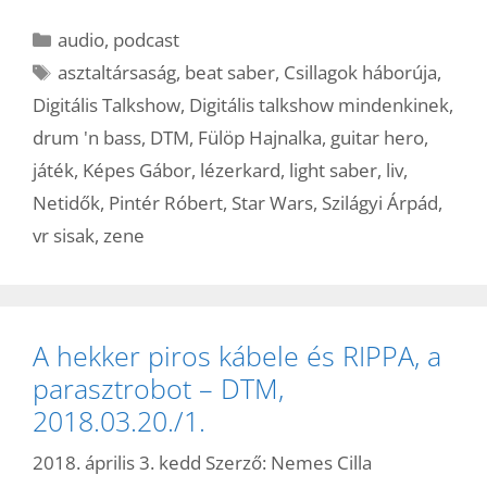
Kategória
audio
,
podcast
Címkék
asztaltársaság
,
beat saber
,
Csillagok háborúja
,
Digitális Talkshow
,
Digitális talkshow mindenkinek
,
drum 'n bass
,
DTM
,
Fülöp Hajnalka
,
guitar hero
,
játék
,
Képes Gábor
,
lézerkard
,
light saber
,
liv
,
Netidők
,
Pintér Róbert
,
Star Wars
,
Szilágyi Árpád
,
vr sisak
,
zene
A hekker piros kábele és RIPPA, a
parasztrobot – DTM,
2018.03.20./1.
2018. április 3. kedd
Szerző:
Nemes Cilla