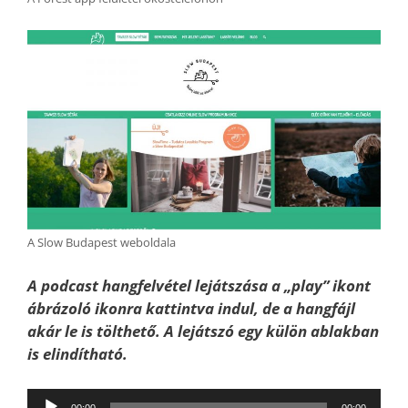
A Slow Budapest weboldala
A podcast hangfelvétel lejátszása a „play” ikont
ábrázoló ikonra kattintva indul, de a hangfájl
akár le is tölthető. A lejátszó egy külön ablakban
is elindítható.
Audió
00:00
00:00