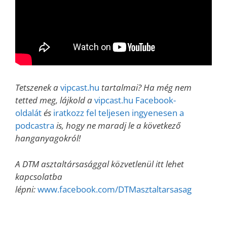
Tetszenek a
vipcast.hu
tartalmai? Ha még nem
tetted meg, lájkold a
vipcast.hu Facebook-
oldalát
és
iratkozz fel teljesen ingyenesen a
podcastra
is, hogy ne maradj le a következő
hanganyagokról!
A DTM asztaltársasággal közvetlenül itt lehet
kapcsolatba
lépni:
www.facebook.com/DTMasztaltarsasag