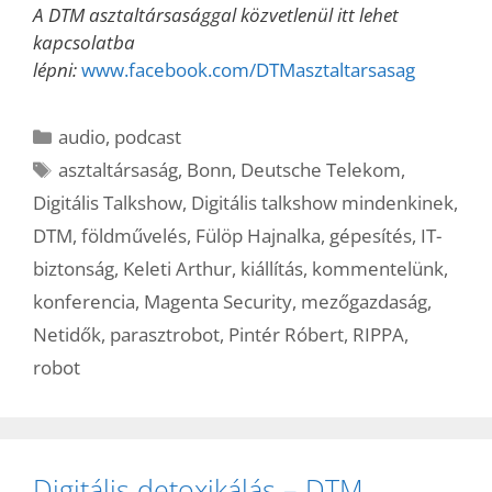
A DTM asztaltársasággal közvetlenül itt lehet
kapcsolatba
lépni:
www.facebook.com/DTMasztaltarsasag
Kategória
audio
,
podcast
Címkék
asztaltársaság
,
Bonn
,
Deutsche Telekom
,
Digitális Talkshow
,
Digitális talkshow mindenkinek
,
DTM
,
földművelés
,
Fülöp Hajnalka
,
gépesítés
,
IT-
biztonság
,
Keleti Arthur
,
kiállítás
,
kommentelünk
,
konferencia
,
Magenta Security
,
mezőgazdaság
,
Netidők
,
parasztrobot
,
Pintér Róbert
,
RIPPA
,
robot
Digitális detoxikálás – DTM,