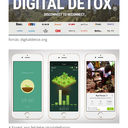
forrás: digitaldetox.org
A Forest app felületei okostelefonon