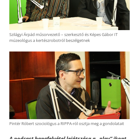
Szilágyi Árpád műsorvezető – szerkesztő és Képes Gábor IT
múzeológus a kertészrobotról beszélgetnek
Pintér Róbert szociológus a RIPPA-ról osztja meg a gondolatait
A podcast hangfelvétel lejátszása a „play” ikont