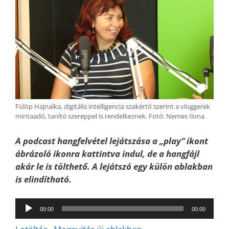
Fülöp Hajnalka, digitális intelligencia szakértő szerint a vloggerek
mintaadó, tanító szereppel is rendelkeznek. Fotó: Nemes Ilona
A podcast hangfelvétel lejátszása a „play” ikont
ábrázoló ikonra kattintva indul, de a hangfájl
akár le is tölthető. A lejátszó egy külön ablakban
is elindítható.
Audió
00:00
00:00
lejátszó