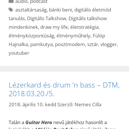
Kategória
audio
,
podcast
Címkék
asztaltársaság
,
bánki beni
,
digitális életmód
tanulás
,
Digitális Talkshow
,
Digitális talkshow
mindenkinek
,
draw my life
,
életstratégia
,
élményközpontúság
,
élményműhely
,
Fülöp
Hajnalka
,
pamkutya
,
posztmodem
,
sztár
,
vlogger
,
youtuber
Lézerkard és drum ‘n bass – DTM,
2018.03.20./5.
2018. április 10. kedd
Szerző:
Nemes Cilla
Talán a
Guitar Hero
nevű játékhoz hasonlít a