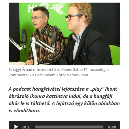
Szilágyi Árpád műsorvezető és Képes Gábor IT-múzeológus
kommentelik a Beat Sabert. Fotó: Nemes Ilona
A podcast hangfelvétel lejátszása a „play” ikont
ábrázoló ikonra kattintva indul, de a hangfájl
akár le is tölthető. A lejátszó egy külön ablakban
is elindítható.
Audió
00:00
00:00