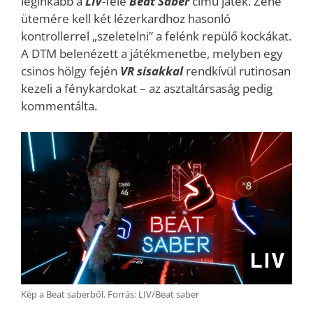
leginkább a
LIV
-féle
Beat Saber
című játék. Zene
ütemére kell két lézerkardhoz hasonló
kontrollerrel „szeletelni” a felénk repülő kockákat.
A DTM belenézett a játékmenetbe, melyben egy
csinos hölgy fején
VR sisakkal
rendkívül rutinosan
kezeli a fénykardokat – az asztaltársaság pedig
kommentálta.
Kép a Beat saberből. Forrás: LIV/Beat saber