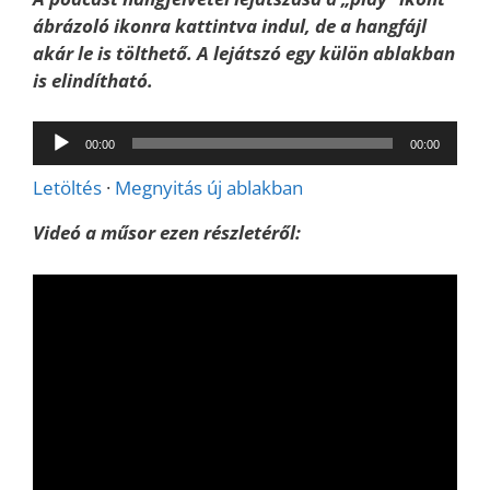
ábrázoló ikonra kattintva indul, de a hangfájl
akár le is tölthető. A lejátszó egy külön ablakban
is elindítható.
Audió
00:00
00:00
lejátszó
Letöltés
·
Megnyitás új ablakban
Videó a műsor ezen részletéről: