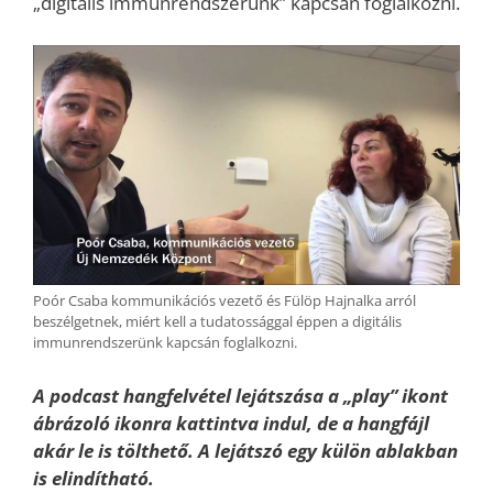
„digitális immunrendszerünk” kapcsán foglalkozni.
Poór Csaba kommunikációs vezető és Fülöp Hajnalka arról
beszélgetnek, miért kell a tudatossággal éppen a digitális
immunrendszerünk kapcsán foglalkozni.
A podcast hangfelvétel lejátszása a „play” ikont
ábrázoló ikonra kattintva indul, de a hangfájl
akár le is tölthető. A lejátszó egy külön ablakban
is elindítható.