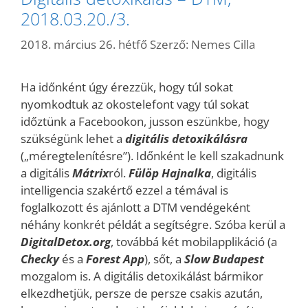
2018.03.20./3.
2018. március 26. hétfő
Szerző:
Nemes Cilla
Ha időnként úgy érezzük, hogy túl sokat
nyomkodtuk az okostelefont vagy túl sokat
időztünk a Facebookon, jusson eszünkbe, hogy
szükségünk lehet a
digitális detoxikálásra
(„méregtelenítésre”). Időnként le kell szakadnunk
a digitális
Mátrix
ról.
Fülöp Hajnalka
, digitális
intelligencia szakértő ezzel a témával is
foglalkozott és ajánlott a DTM vendégeként
néhány konkrét példát a segítségre. Szóba kerül a
DigitalDetox.org
, továbbá két mobilapplikáció (a
Checky
és a
Forest
App
), sőt, a
Slow Budapest
mozgalom is. A digitális detoxikálást bármikor
elkezdhetjük, persze de persze csakis azután,