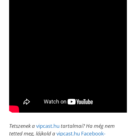
Tetszenek a
vipcast.hu
tartalmai? Ha még nem
tetted meg, lájkold a
vipcast.hu Facebook-