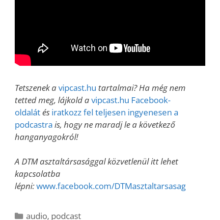
Tetszenek a
vipcast.hu
tartalmai? Ha még nem
tetted meg, lájkold a
vipcast.hu Facebook-
oldalát
és
iratkozz fel teljesen ingyenesen a
podcastra
is, hogy ne maradj le a következő
hanganyagokról!
A DTM asztaltársasággal közvetlenül itt lehet
kapcsolatba
lépni:
www.facebook.com/DTMasztaltarsasag
Kategória
audio
,
podcast