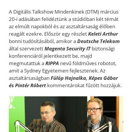
A Digitális Talkshow Mindenkinek (DTM) március
20-i adásában felidéztünk a stúdióban két témát
az elmúlt napokból és az asztaltársaság élőben
reagált ezekre. Először egy részlet
Keleti Arthu
r
bonni tudósításából, amikor a
Deutsche Telekom
által szervezett
Magenta Security IT
biztonsági
konferenciáról jelentkezett be, majd
megmutattuk a
RIPPA
nevű földműves robotot,
amit a Sydney Egyetemen fejlesztenek. Az
asztaltársaságban
Fülöp Hajnalka, Képes Gábor
és Pintér
Róbert
kommentárokat fűzött hozzájuk.