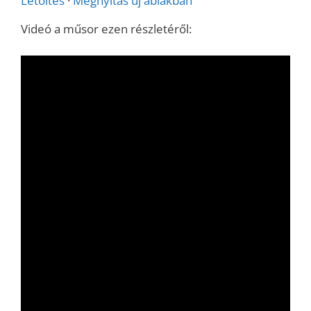
Letöltés
·
Megnyitás új ablakban
Videó a műsor ezen részletéről: