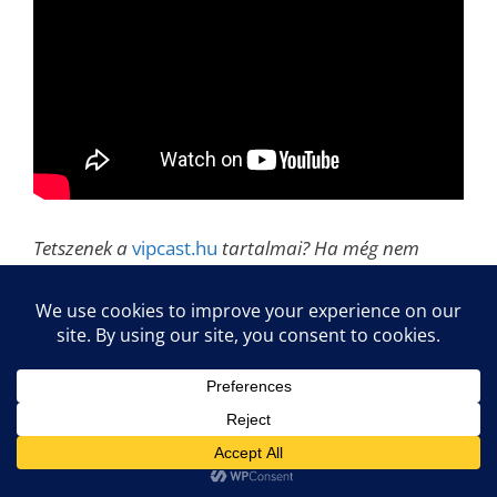
Tetszenek a
vipcast.hu
tartalmai? Ha még nem
tetted meg, lájkold a
vipcast.hu Facebook-
oldalát
és
iratkozz fel teljesen ingyenesen a
podcastra
is, hogy ne maradj le a következő
hanganyagokról!
A DTM asztaltársasággal közvetlenül itt lehet
kapcsolatba
lépni:
www.facebook.com/DTMasztaltarsasag