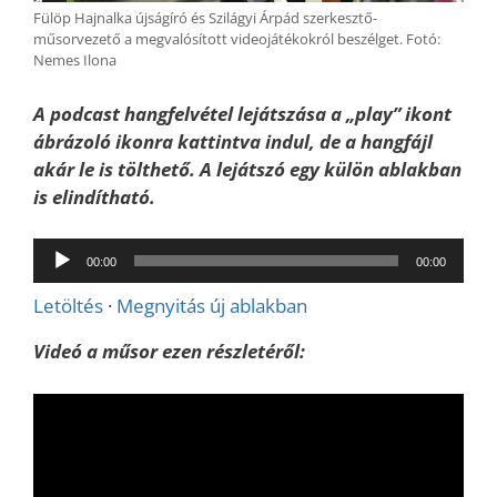
Fülöp Hajnalka újságíró és Szilágyi Árpád szerkesztő-
műsorvezető a megvalósított videojátékokról beszélget. Fotó:
Nemes Ilona
A podcast hangfelvétel lejátszása a „play” ikont
ábrázoló ikonra kattintva indul, de a hangfájl
akár le is tölthető. A lejátszó egy külön ablakban
is elindítható.
Audió
00:00
00:00
lejátszó
Letöltés
·
Megnyitás új ablakban
Videó a műsor ezen részletéről: