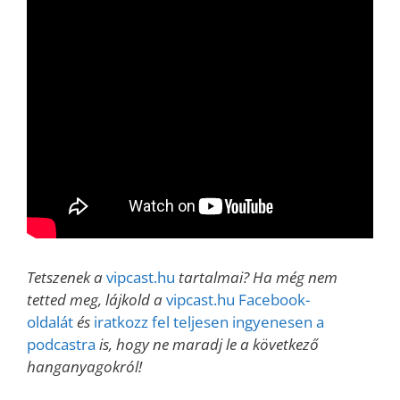
Tetszenek a
vipcast.hu
tartalmai? Ha még nem
tetted meg, lájkold a
vipcast.hu Facebook-
oldalát
és
iratkozz fel teljesen ingyenesen a
podcastra
is, hogy ne maradj le a következő
hanganyagokról!