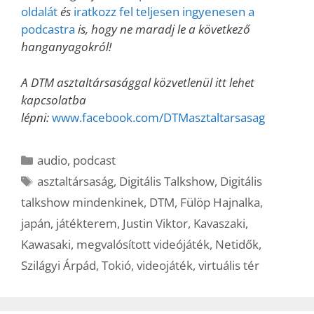
oldalát
és
iratkozz fel teljesen ingyenesen a
podcastra
is, hogy ne maradj le a következő
hanganyagokról!
A DTM asztaltársasággal közvetlenül itt lehet
kapcsolatba
lépni:
www.facebook.com/DTMasztaltarsasag
Kategória
audio
,
podcast
Címkék
asztaltársaság
,
Digitális Talkshow
,
Digitális
talkshow mindenkinek
,
DTM
,
Fülöp Hajnalka
,
japán
,
játékterem
,
Justin Viktor
,
Kavaszaki
,
Kawasaki
,
megvalósított videójáték
,
Netidők
,
Szilágyi Árpád
,
Tokió
,
videojáték
,
virtuális tér