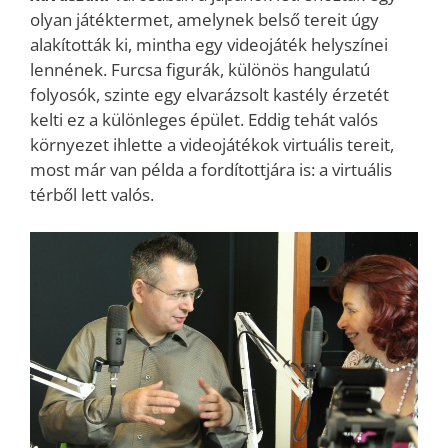
olyan játéktermet, amelynek belső tereit úgy
alakították ki, mintha egy videojáték helyszínei
lennének. Furcsa figurák, különös hangulatú
folyosók, szinte egy elvarázsolt kastély érzetét
kelti ez a különleges épület. Eddig tehát valós
környezet ihlette a videojátékok virtuális tereit,
most már van példa a fordítottjára is: a virtuális
térből lett valós.