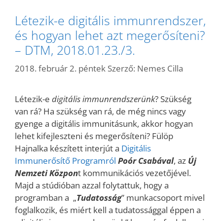
Létezik-e digitális immunrendszer,
és hogyan lehet azt megerősíteni?
– DTM, 2018.01.23./3.
2018. február 2. péntek
Szerző:
Nemes Cilla
Létezik-e
digitális immunrendszerünk
? Szükség
van rá? Ha szükség van rá, de még nincs vagy
gyenge a digitális immunitásunk, akkor hogyan
lehet kifejleszteni és megerősíteni? Fülöp
Hajnalka készített interjút a
Digitális
Immunerősítő Programról
Poór Csabával
, az
Új
Nemzeti Közpon
t kommunikációs vezetőjével.
Majd a stúdióban azzal folytattuk, hogy a
programban a „
Tudatosság
” munkacsoport mivel
foglalkozik, és miért kell a tudatossággal éppen a