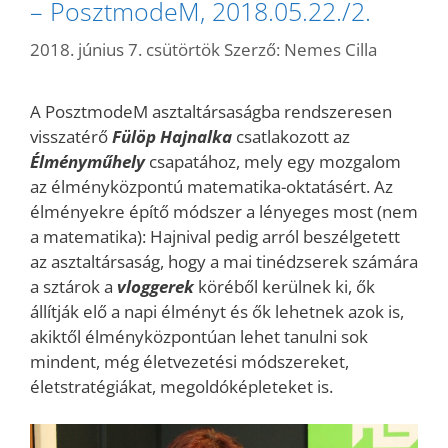
– PosztmodeM, 2018.05.22./2.
2018. június 7. csütörtök
Szerző:
Nemes Cilla
A PosztmodeM asztaltársaságba rendszeresen
visszatérő
Fülöp Hajnalka
csatlakozott az
Élményműhely
csapatához, mely egy mozgalom
az élményközpontú matematika-oktatásért. Az
élményekre építő módszer a lényeges most (nem
a matematika): Hajnival pedig arról beszélgetett
az asztaltársaság, hogy a mai tinédzserek számára
a sztárok a
vloggerek
köréből kerülnek ki, ők
állítják elő a napi élményt és ők lehetnek azok is,
akiktől élményközpontúan lehet tanulni sok
mindent, még életvezetési módszereket,
életstratégiákat, megoldóképleteket is.