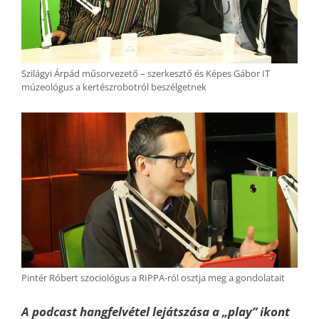
Szilágyi Árpád műsorvezető – szerkesztő és Képes Gábor IT
múzeológus a kertészrobotról beszélgetnek
Pintér Róbert szociológus a RIPPA-ról osztja meg a gondolatait
A podcast hangfelvétel lejátszása a „play” ikont