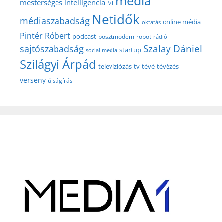
média
mesterséges intelligencia
MI
Netidők
médiaszabadság
online média
oktatás
Pintér Róbert
podcast
posztmodem
robot
rádió
Szalay Dániel
sajtószabadság
startup
social media
Szilágyi Árpád
televíziózás
tv
tévé
tévézés
verseny
újságírás