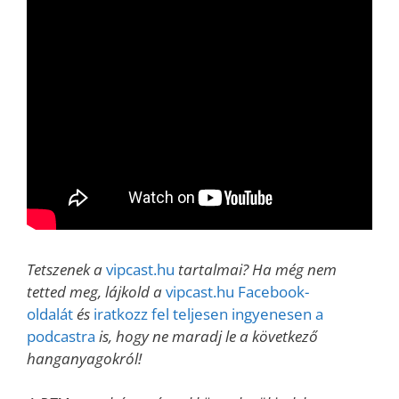
Tetszenek a
vipcast.hu
tartalmai? Ha még nem
tetted meg, lájkold a
vipcast.hu Facebook-
oldalát
és
iratkozz fel teljesen ingyenesen a
podcastra
is, hogy ne maradj le a következő
hanganyagokról!