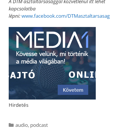
A DTM asztaltársasággal közvetlenül itt lehet
kapcsolatba
lépni:
www.facebook.com/DTMasztaltarsasag
Hirdetés
Kategória
audio
,
podcast