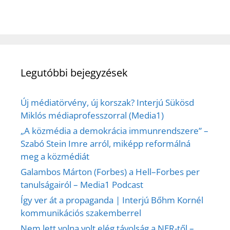
Legutóbbi bejegyzések
Új médiatörvény, új korszak? Interjú Sükösd
Miklós médiaprofesszorral (Media1)
„A közmédia a demokrácia immunrendszere” –
Szabó Stein Imre arról, miképp reformálná
meg a közmédiát
Galambos Márton (Forbes) a Hell–Forbes per
tanulságairól – Media1 Podcast
Így ver át a propaganda | Interjú Bőhm Kornél
kommunikációs szakemberrel
Nem lett volna volt elég távolság a NER-től –