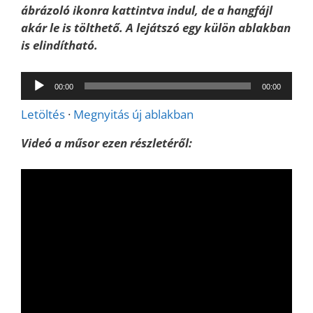
ábrázoló ikonra kattintva indul, de a hangfájl
akár le is tölthető. A lejátszó egy külön ablakban
is elindítható.
Audió
00:00
00:00
lejátszó
Letöltés
·
Megnyitás új ablakban
Videó a műsor ezen részletéről: