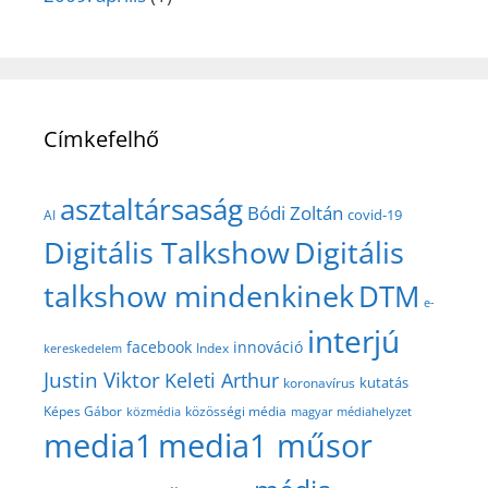
Címkefelhő
asztaltársaság
Bódi Zoltán
covid-19
AI
Digitális Talkshow
Digitális
talkshow mindenkinek
DTM
e-
interjú
facebook
innováció
Index
kereskedelem
Justin Viktor
Keleti Arthur
kutatás
koronavírus
közösségi média
Képes Gábor
közmédia
magyar médiahelyzet
media1
media1 műsor