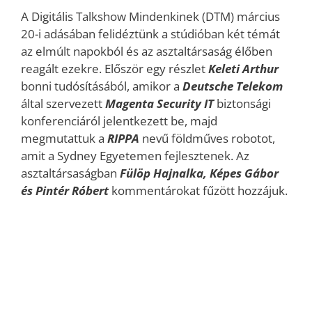
A Digitális Talkshow Mindenkinek (DTM) március
20-i adásában felidéztünk a stúdióban két témát
az elmúlt napokból és az asztaltársaság élőben
reagált ezekre. Először egy részlet
Keleti Arthu
r
bonni tudósításából, amikor a
Deutsche Telekom
által szervezett
Magenta Security IT
biztonsági
konferenciáról jelentkezett be, majd
megmutattuk a
RIPPA
nevű földműves robotot,
amit a Sydney Egyetemen fejlesztenek. Az
asztaltársaságban
Fülöp Hajnalka, Képes Gábor
és Pintér
Róbert
kommentárokat fűzött hozzájuk.