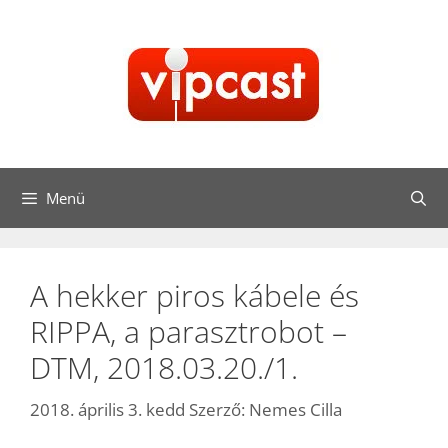
Kilépés
a
tartalomba
Menü
A hekker piros kábele és
RIPPA, a parasztrobot –
DTM, 2018.03.20./1.
2018. április 3. kedd
Szerző:
Nemes Cilla