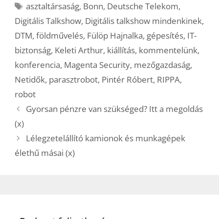
Címkék
asztaltársaság
,
Bonn
,
Deutsche Telekom
,
Digitális Talkshow
,
Digitális talkshow mindenkinek
,
DTM
,
földművelés
,
Fülöp Hajnalka
,
gépesítés
,
IT-
biztonság
,
Keleti Arthur
,
kiállítás
,
kommentelünk
,
konferencia
,
Magenta Security
,
mezőgazdaság
,
Netidők
,
parasztrobot
,
Pintér Róbert
,
RIPPA
,
robot
Gyorsan pénzre van szükséged? Itt a megoldás
(x)
Lélegzetelállító kamionok és munkagépek
élethű másai (x)