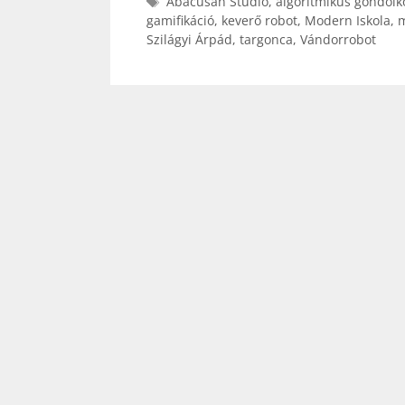
Címkék
Abacusan Stúdió
,
algoritmikus gondolk
gamifikáció
,
keverő robot
,
Modern Iskola
,
m
Szilágyi Árpád
,
targonca
,
Vándorrobot