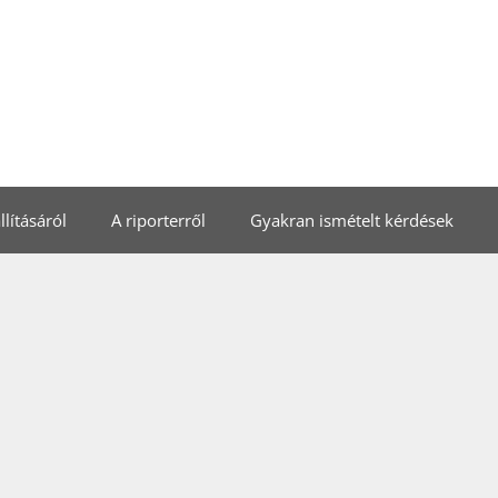
lításáról
A riporterről
Gyakran ismételt kérdések