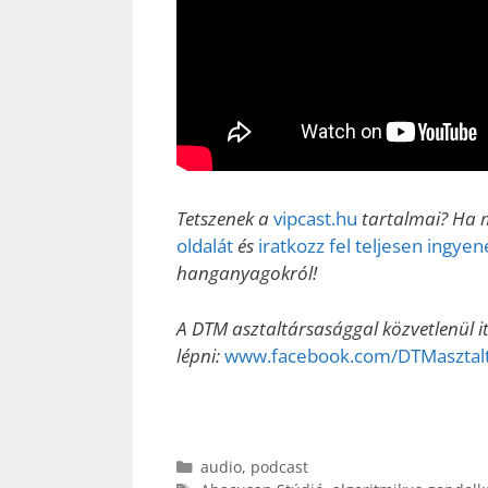
Tetszenek a
vipcast.hu
tartalmai? Ha m
oldalát
és
iratkozz fel teljesen ingye
hanganyagokról!
A DTM asztaltársasággal közvetlenül i
lépni:
www.facebook.com/DTMasztalt
Kategória
audio
,
podcast