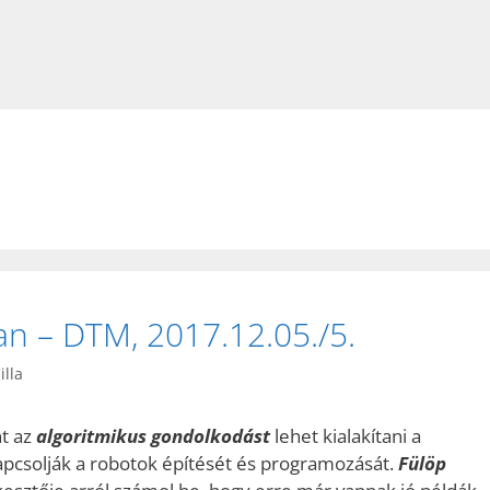
n – DTM, 2017.12.05./5.
lla
nt az
algoritmikus gondolkodást
lehet kialakítani a
pcsolják a robotok építését és programozását.
Fülöp