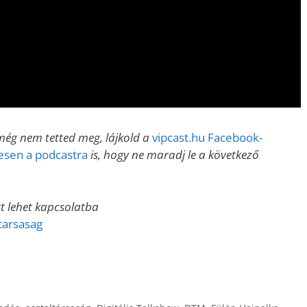
ég nem tetted meg, lájkold a
vipcast.hu Facebook-
nesen a podcastra
is, hogy ne maradj le a következő
tt lehet kapcsolatba
arsasag