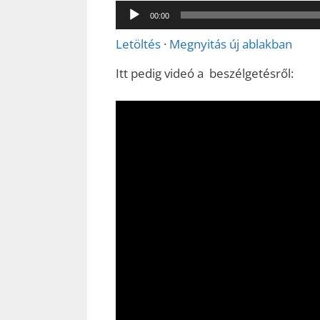
00:00
Letöltés
·
Megnyitás új ablakban
Itt pedig videó a beszélgetésről: