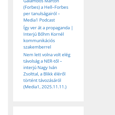
Galambos Márton
(Forbes) a Hell–Forbes
per tanulságairól –
Media1 Podcast
Így ver át a propaganda |
Interjú Bőhm Kornél
kommunikációs
szakemberrel
Nem lett volna volt elég
távolság a NER-től –
interjú Nagy Iván
Zsolttal, a Blikk éléről
történt távozásáról
(Media1, 2025.11.11.)