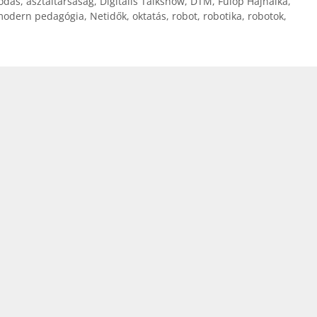
odás
,
asztaltársaság
,
Digitális Talkshow
,
DTM
,
Fülöp Hajnalka
,
odern pedagógia
,
Netidők
,
oktatás
,
robot
,
robotika
,
robotok
,