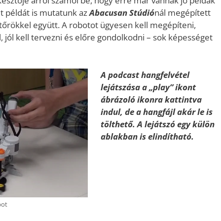
esztője arról számol be, hogy erre már vannak jó példák
t példát is mutatunk az
Abacusan Stúdió
nál megépített
őrökkel együtt. A robotot ügyesen kell megépíteni,
, jól kell tervezni és előre gondolkodni – sok képességet
A podcast hangfelvétel
lejátszása a „play” ikont
ábrázoló ikonra kattintva
indul, de a hangfájl akár le is
tölthető. A lejátszó egy külön
ablakban is elindítható.
Audió
lejátszó
bot