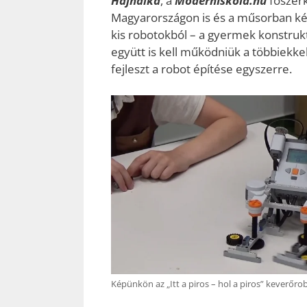
Hajnalka
, a
ModernIskola.hu
főszerk
Magyarországon is és a műsorban ké
kis robotokból – a gyermek konstrukt
együtt is kell működniük a többiekkel
fejleszt a robot építése egyszerre.
Képünkön az „Itt a piros – hol a piros” keverőro