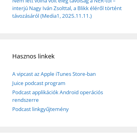
Nem lett volna volt elég távolság a NER-től –
interjú Nagy Iván Zsolttal, a Blikk éléről történt
távozásáról (Media1, 2025.11.11.)
Hasznos linkek
A vipcast az Apple iTunes Store-ban
Juice podcast program
Podcast applikációk Android operációs
rendszerre
Podcast linkgyűjtemény