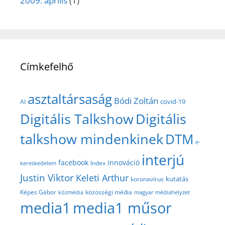
2009. április
(1)
Címkefelhő
asztaltársaság
Bódi Zoltán
covid-19
AI
Digitális Talkshow
Digitális
talkshow mindenkinek
DTM
e-
interjú
facebook
innováció
Index
kereskedelem
Justin Viktor
Keleti Arthur
kutatás
koronavírus
közösségi média
Képes Gábor
közmédia
magyar médiahelyzet
media1
media1 műsor