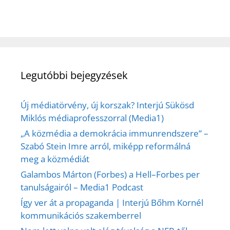
Legutóbbi bejegyzések
Új médiatörvény, új korszak? Interjú Sükösd
Miklós médiaprofesszorral (Media1)
„A közmédia a demokrácia immunrendszere” –
Szabó Stein Imre arról, miképp reformálná
meg a közmédiát
Galambos Márton (Forbes) a Hell–Forbes per
tanulságairól – Media1 Podcast
Így ver át a propaganda | Interjú Bőhm Kornél
kommunikációs szakemberrel