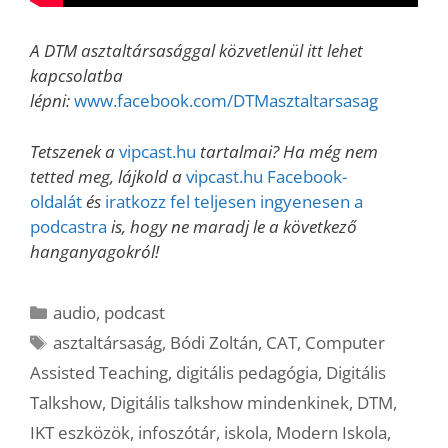
A DTM asztaltársasággal közvetlenül itt lehet
kapcsolatba
lépni:
www.facebook.com/DTMasztaltarsasag
Tetszenek a
vipcast.hu
tartalmai? Ha még nem
tetted meg, lájkold a
vipcast.hu Facebook-
oldalát
és
iratkozz fel teljesen ingyenesen a
podcastra
is, hogy ne maradj le a következő
hanganyagokról!
Kategória
audio
,
podcast
Címkék
asztaltársaság
,
Bódi Zoltán
,
CAT
,
Computer
Assisted Teaching
,
digitális pedagógia
,
Digitális
Talkshow
,
Digitális talkshow mindenkinek
,
DTM
,
IKT eszközök
,
infoszótár
,
iskola
,
Modern Iskola
,