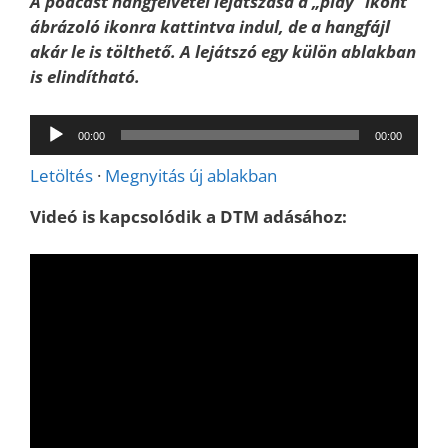
A podcast hangfelvétel lejátszása a „play” ikont
ábrázoló ikonra kattintva indul, de a hangfájl
akár le is tölthető. A lejátszó egy külön ablakban
is elindítható.
Audió
00:00
00:00
lejátszó
Letöltés
·
Megnyitás új ablakban
Videó is kapcsolódik a DTM adásához: