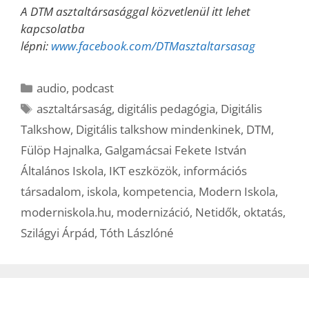
A DTM asztaltársasággal közvetlenül itt lehet
kapcsolatba
lépni:
www.facebook.com/DTMasztaltarsasag
Kategória
audio
,
podcast
Címkék
asztaltársaság
,
digitális pedagógia
,
Digitális
Talkshow
,
Digitális talkshow mindenkinek
,
DTM
,
Fülöp Hajnalka
,
Galgamácsai Fekete István
Általános Iskola
,
IKT eszközök
,
információs
társadalom
,
iskola
,
kompetencia
,
Modern Iskola
,
moderniskola.hu
,
modernizáció
,
Netidők
,
oktatás
,
Szilágyi Árpád
,
Tóth Lászlóné