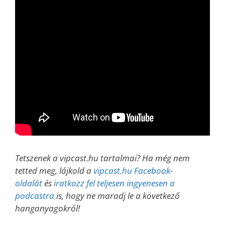
Tetszenek a vipcast.hu tartalmai? Ha még nem
tetted meg, lájkold a
vipcast.hu Facebook-
oldalát
és
iratkozz fel teljesen ingyenesen a
podcastra
is, hogy ne maradj le a következő
hanganyagokról!