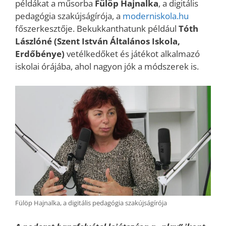
példákat a műsorba
Fülöp Hajnalka
, a digitális
pedagógia szakújságírója, a
moderniskola.hu
főszerkesztője. Bekukkanthatunk például
Tóth
Lászlóné (Szent István Általános Iskola,
Erdőbénye)
vetélkedőket és játékot alkalmazó
iskolai órájába, ahol nagyon jók a módszerek is.
Fülöp Hajnalka, a digitális pedagógia szakújságírója