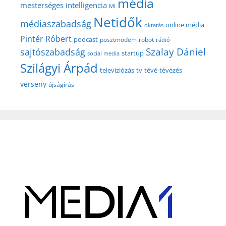
média
mesterséges intelligencia
MI
Netidők
médiaszabadság
online média
oktatás
Pintér Róbert
podcast
posztmodem
robot
rádió
Szalay Dániel
sajtószabadság
startup
social media
Szilágyi Árpád
televíziózás
tv
tévé
tévézés
verseny
újságírás