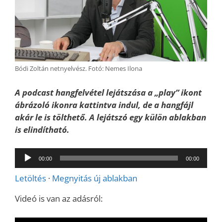
Bódi Zoltán netnyelvész. Fotó: Nemes Ilona
A podcast hangfelvétel lejátszása a „play” ikont
ábrázoló ikonra kattintva indul, de a hangfájl
akár le is tölthető. A lejátszó egy külön ablakban
is elindítható.
Audió
00:00
00:00
lejátszó
Letöltés
·
Megnyitás új ablakban
Videó is van az adásról: