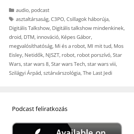
Kategória
audio
,
podcast
Címkék
asztaltársaság
,
C3PO
,
Csillagok háborúja
,
Digitális Talkshow
,
Digitális talkshow mindenkinek
,
droid
,
DTM
,
innováció
,
Képes Gábor
,
megvalósíthatóság
,
Mi és a robot
,
MI mit tud
,
Mos
Eisley
,
Netidők
,
NJSZT
,
robot
,
robot porszívó
,
Star
Wars
,
star wars 8
,
Star wars Tech
,
star wars viii
,
Szilágyi Árpád
,
sztárvárszológia
,
The Last Jedi
Podcast feliratkozás