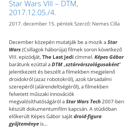
Star Wars VIII – DTM,
2017.12.05./4.
2017. december 15. péntek
Szerző:
Nemes Cilla
December közepén mutatják be a mozik a
Star
Wars
(Csillagok háborúja) filmek soron következő
VIII. epizódját,
The Last Jedi
címmel.
Képes Gábor
barátunk ezúttal a
DTM
„
sztárvárszológusaként
”
jelentkezett és beszélt a filmekben megjelenő
droidokról (azaz robotokról), azok társadalmi
szerepéről (alárendeltségéről), a filmekben
felvetett műszaki innovációk
megvalósíthatóságáról a
Star Wars Tech
2007-ben
készült dokumentumfilm kapcsán. A stúdióban
előkerült Képes Gábor saját
droid-figura
gyűjteménye
is…