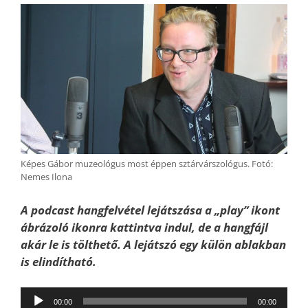
Képes Gábor muzeológus most éppen sztárvárszológus. Fotó:
Nemes Ilona
A podcast hangfelvétel lejátszása a „play” ikont
ábrázoló ikonra kattintva indul, de a hangfájl
akár le is tölthető. A lejátszó egy külön ablakban
is elindítható.
Audió
00:00
00:00