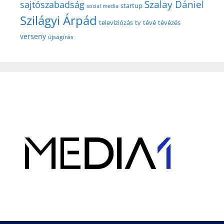
Szalay Dániel
sajtószabadság
startup
social media
Szilágyi Árpád
televíziózás
tv
tévé
tévézés
verseny
újságírás