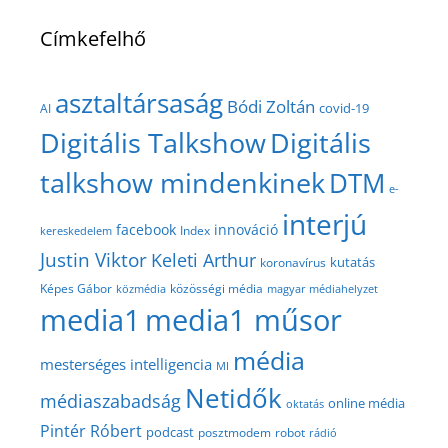
Címkefelhő
asztaltársaság
Bódi Zoltán
covid-19
AI
Digitális Talkshow
Digitális
talkshow mindenkinek
DTM
e-
interjú
facebook
innováció
Index
kereskedelem
Justin Viktor
Keleti Arthur
kutatás
koronavírus
közösségi média
Képes Gábor
közmédia
magyar médiahelyzet
media1
media1 műsor
média
mesterséges intelligencia
MI
Netidők
médiaszabadság
online média
oktatás
Pintér Róbert
podcast
posztmodem
robot
rádió