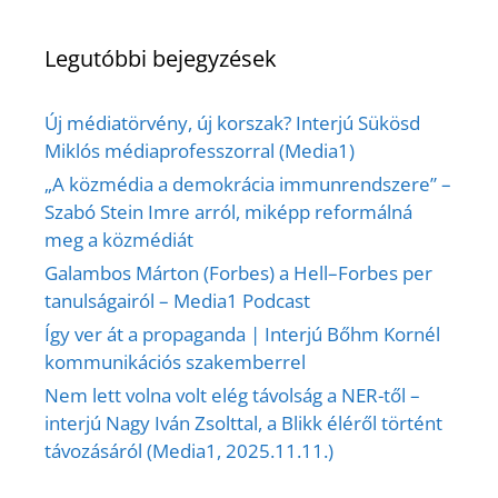
Legutóbbi bejegyzések
Új médiatörvény, új korszak? Interjú Sükösd
Miklós médiaprofesszorral (Media1)
„A közmédia a demokrácia immunrendszere” –
Szabó Stein Imre arról, miképp reformálná
meg a közmédiát
Galambos Márton (Forbes) a Hell–Forbes per
tanulságairól – Media1 Podcast
Így ver át a propaganda | Interjú Bőhm Kornél
kommunikációs szakemberrel
Nem lett volna volt elég távolság a NER-től –
interjú Nagy Iván Zsolttal, a Blikk éléről történt
távozásáról (Media1, 2025.11.11.)