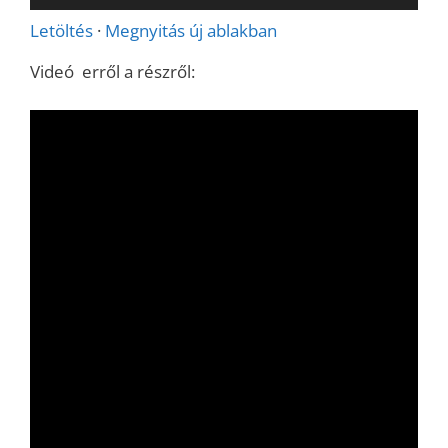
lejátszó
Letöltés
·
Megnyitás új ablakban
Videó erről a részről: