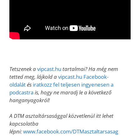
Tetszenek a
vipcast.hu
tartalmai? Ha még nem
tetted meg, lájkold a
vipcast.hu Facebook-
oldalát
és
iratkozz fel teljesen ingyenesen a
podcastra
is, hogy ne maradj le a következő
hanganyagokról!
A DTM asztaltársasággal közvetlenül itt lehet
kapcsolatba
lépni:
www.facebook.com/DTMasztaltarsasag