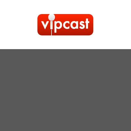
Kilépés
a
tartalomba