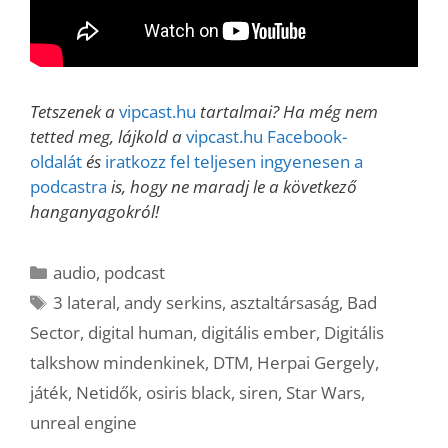
Tetszenek a
vipcast.hu
tartalmai? Ha még nem
tetted meg, lájkold a
vipcast.hu Facebook-
oldalát
és
iratkozz fel teljesen ingyenesen a
podcastra
is, hogy ne maradj le a következő
hanganyagokról!
Kategória
audio
,
podcast
Címkék
3 lateral
,
andy serkins
,
asztaltársaság
,
Bad
Sector
,
digital human
,
digitális ember
,
Digitális
talkshow mindenkinek
,
DTM
,
Herpai Gergely
,
játék
,
Netidők
,
osiris black
,
siren
,
Star Wars
,
unreal engine