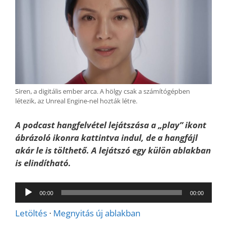
Siren, a digitális ember arca. A hölgy csak a számítógépben
létezik, az Unreal Engine-nel hozták létre.
A podcast hangfelvétel lejátszása a „play” ikont
ábrázoló ikonra kattintva indul, de a hangfájl
akár le is tölthető. A lejátszó egy külön ablakban
is elindítható.
Audió
00:00
00:00
lejátszó
Letöltés
·
Megnyitás új ablakban