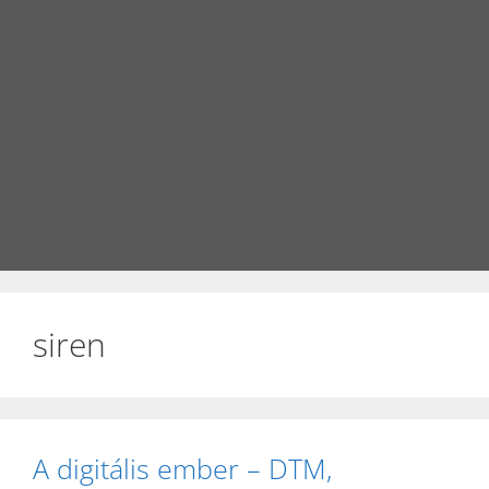
siren
A digitális ember – DTM,