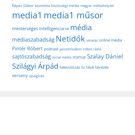
közösségi média
Képes Gábor
közmédia
magyar médiahelyzet
media1
media1 műsor
média
mesterséges intelligencia
MI
Netidők
médiaszabadság
online média
oktatás
Pintér Róbert
podcast
posztmodem
robot
rádió
Szalay Dániel
sajtószabadság
startup
social media
Szilágyi Árpád
televíziózás
tv
tévé
tévézés
verseny
újságírás