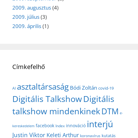
2009. augusztus
(4)
2009. július
(3)
2009. április
(1)
Címkefelhő
asztaltársaság
Bódi Zoltán
covid-19
AI
Digitális Talkshow
Digitális
talkshow mindenkinek
DTM
e-
interjú
facebook
innováció
Index
kereskedelem
Justin Viktor
Keleti Arthur
kutatás
koronavírus