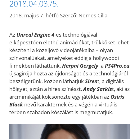
2018.04.03./5.
2018. május 7. hétfő
Szerző:
Nemes Cilla
Az
Unreal Engine 4
-es technológiával
elképesztően élethű animációkat, trükköket lehet
készíteni a közeljövő videojátékaiba – olyan
színvonalúakat, amelyeket eddig a hollywoodi
filmekben láthattunk.
Herpai Gergely
, a
PS4Pro.eu
újságírója hozta az újdonságot és a technológiáról
beszélgetünk, közben láthatjuk
Siren
t, a digitális
hölgyet, aztán a híres színészt,
Andy Sarkis
t, aki az
arcmimikáját kölcsönözte egy játékban az
Osiris
Black
nevű karakternek és a végén a virtuális
térben szabadon kószálást is megmutatjuk.