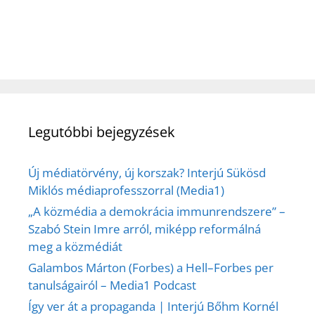
Legutóbbi bejegyzések
Új médiatörvény, új korszak? Interjú Sükösd
Miklós médiaprofesszorral (Media1)
„A közmédia a demokrácia immunrendszere” –
Szabó Stein Imre arról, miképp reformálná
meg a közmédiát
Galambos Márton (Forbes) a Hell–Forbes per
tanulságairól – Media1 Podcast
Így ver át a propaganda | Interjú Bőhm Kornél