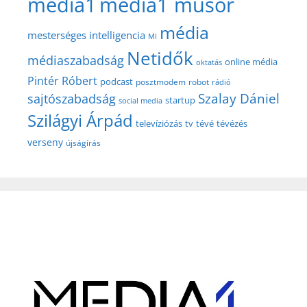
media1
media1 műsor
média
mesterséges intelligencia
MI
Netidők
médiaszabadság
online média
oktatás
Pintér Róbert
podcast
posztmodem
robot
rádió
Szalay Dániel
sajtószabadság
startup
social media
Szilágyi Árpád
televíziózás
tv
tévé
tévézés
verseny
újságírás