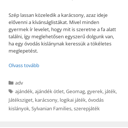
Szép lassan közeledik a karácsony, azaz ideje
elővenni a kívánságlistákat. Mivel minden
gyermek ír levelet, hogy mit is szeretne a fa alatt
találni, így meglehetősen egyszerű dolgunk van,
ha egy óvodás kislánynak keressük a tökéletes
meglepetést.
Olvass tovább
Kategória
adv
Címkék
ajándék
,
ajándék ötlet
,
Geomag
,
gyerek
,
játék
,
Játéksziget
,
karácsony
,
logikai játék
,
óvodás
kislányok
,
Sylvanian Families
,
szerepjáték