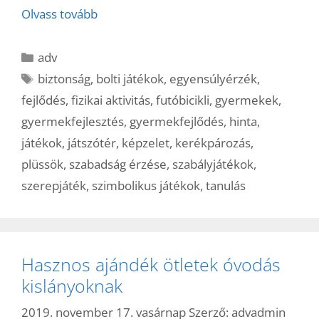
Olvass tovább
Kategória
adv
Címkék
biztonság
,
bolti játékok
,
egyensúlyérzék
,
fejlődés
,
fizikai aktivitás
,
futóbicikli
,
gyermekek
,
gyermekfejlesztés
,
gyermekfejlődés
,
hinta
,
játékok
,
játszótér
,
képzelet
,
kerékpározás
,
plüssök
,
szabadság érzése
,
szabályjátékok
,
szerepjáték
,
szimbolikus játékok
,
tanulás
Hasznos ajándék ötletek óvodás
kislányoknak
2019. november 17. vasárnap
Szerző:
advadmin