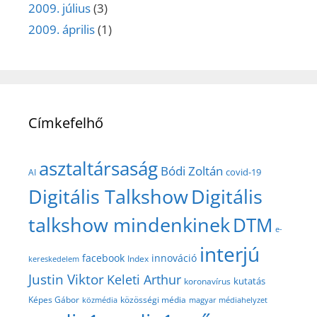
2009. július
(3)
2009. április
(1)
Címkefelhő
asztaltársaság
Bódi Zoltán
covid-19
AI
Digitális Talkshow
Digitális
talkshow mindenkinek
DTM
e-
interjú
facebook
innováció
Index
kereskedelem
Justin Viktor
Keleti Arthur
kutatás
koronavírus
közösségi média
Képes Gábor
közmédia
magyar médiahelyzet