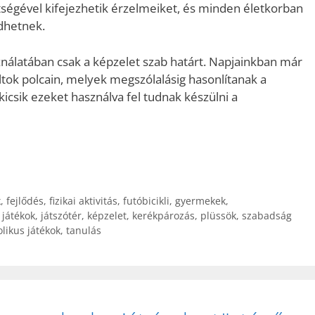
ítségével kifejezhetik érzelmeiket, és minden életkorban
dhetnek.
álatában csak a képzelet szab határt. Napjainkban már
ltok polcain, melyek megszólalásig hasonlítanak a
 kicsik ezeket használva fel tudnak készülni a
k
,
fejlődés
,
fizikai aktivitás
,
futóbicikli
,
gyermekek
,
,
játékok
,
játszótér
,
képzelet
,
kerékpározás
,
plüssök
,
szabadság
likus játékok
,
tanulás