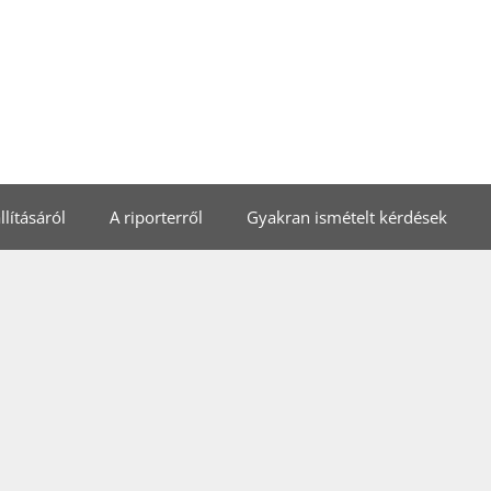
lításáról
A riporterről
Gyakran ismételt kérdések