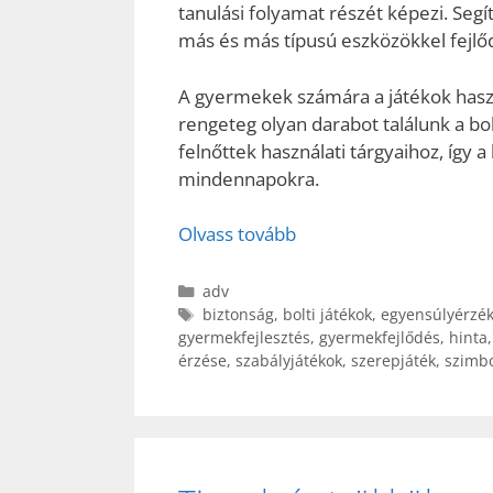
tanulási folyamat részét képezi. Seg
más és más típusú eszközökkel fejlő
A gyermekek számára a játékok haszn
rengeteg olyan darabot találunk a bo
felnőttek használati tárgyaihoz, így a
mindennapokra.
Olvass tovább
Kategória
adv
Címkék
biztonság
,
bolti játékok
,
egyensúlyérzé
gyermekfejlesztés
,
gyermekfejlődés
,
hinta
érzése
,
szabályjátékok
,
szerepjáték
,
szimbo