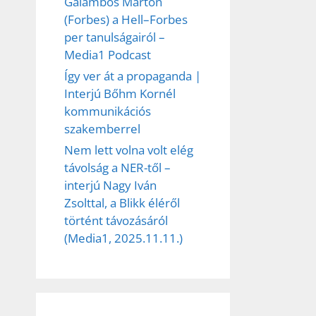
Galambos Márton
(Forbes) a Hell–Forbes
per tanulságairól –
Media1 Podcast
Így ver át a propaganda |
Interjú Bőhm Kornél
kommunikációs
szakemberrel
Nem lett volna volt elég
távolság a NER-től –
interjú Nagy Iván
Zsolttal, a Blikk éléről
történt távozásáról
(Media1, 2025.11.11.)