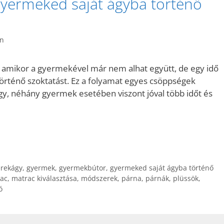
gyermeked saját ágyba történő
n
, amikor a gyermekével már nem alhat együtt, de egy idő
történő szoktatást. Ez a folyamat egyes csöppségek
y, néhány gyermek esetében viszont jóval több időt és
rekágy
,
gyermek
,
gyermekbútor
,
gyermeked saját ágyba történő
ac
,
matrac kiválasztása
,
módszerek
,
párna
,
párnák
,
plüssök
,
ó