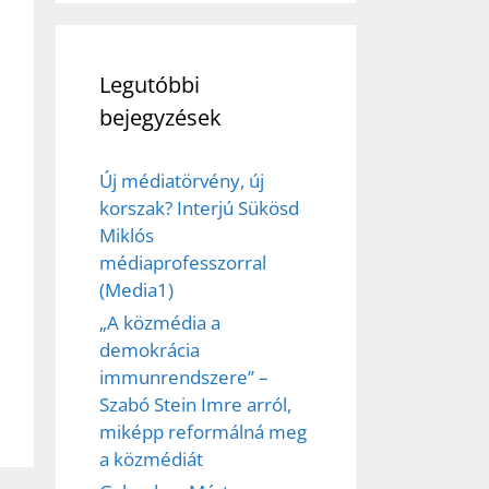
Legutóbbi
bejegyzések
Új médiatörvény, új
korszak? Interjú Sükösd
Miklós
médiaprofesszorral
(Media1)
„A közmédia a
demokrácia
immunrendszere” –
Szabó Stein Imre arról,
miképp reformálná meg
a közmédiát