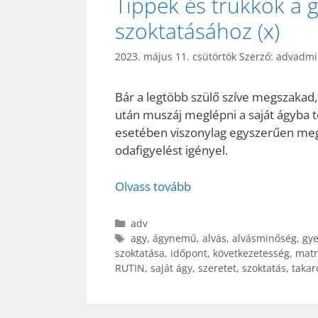
Tippek és trükkök a 
szoktatásához (x)
2023. május 11. csütörtök
Szerző:
advadmi
Bár a legtöbb szülő szíve megszakad
után muszáj meglépni a saját ágyba 
esetében viszonylag egyszerűen meg
odafigyelést igényel.
Olvass tovább
Kategória
adv
Címkék
agy
,
ágynemű
,
alvás
,
alvásminőség
,
gye
szoktatása
,
időpont
,
következetesség
,
matr
RUTIN
,
saját ágy
,
szeretet
,
szoktatás
,
takar