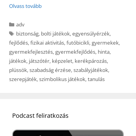
Olvass tovább
Kategória
adv
Címkék
biztonság
,
bolti játékok
,
egyensúlyérzék
,
fejlődés
,
fizikai aktivitás
,
futóbicikli
,
gyermekek
,
gyermekfejlesztés
,
gyermekfejlődés
,
hinta
,
játékok
,
játszótér
,
képzelet
,
kerékpározás
,
plüssök
,
szabadság érzése
,
szabályjátékok
,
szerepjáték
,
szimbolikus játékok
,
tanulás
Podcast feliratkozás