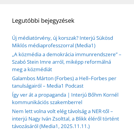
Legutóbbi bejegyzések
Új médiatörvény, új korszak? Interjú Sükösd
Miklós médiaprofesszorral (Media1)
„A közmédia a demokrácia immunrendszere” –
Szabó Stein Imre arról, miképp reformálná
meg a közmédiát
Galambos Márton (Forbes) a Hell–Forbes per
tanulságairól – Media1 Podcast
Így ver át a propaganda | Interjú Bőhm Kornél
kommunikációs szakemberrel
Nem lett volna volt elég távolság a NER-től –
interjú Nagy Iván Zsolttal, a Blikk éléről történt
távozásáról (Media1, 2025.11.11.)