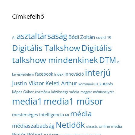
Címkefelhő
asztaltársaság
Bódi Zoltán
covid-19
AI
Digitális Talkshow
Digitális
talkshow mindenkinek
DTM
e-
interjú
facebook
innováció
Index
kereskedelem
Justin Viktor
Keleti Arthur
kutatás
koronavírus
közösségi média
Képes Gábor
közmédia
magyar médiahelyzet
media1
media1 műsor
média
mesterséges intelligencia
MI
Netidők
médiaszabadság
online média
oktatás
Pintér Róbert