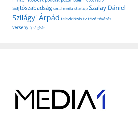
podcast
posztmodem
robot
rádió
Szalay Dániel
sajtószabadság
startup
social media
Szilágyi Árpád
televíziózás
tv
tévé
tévézés
verseny
újságírás