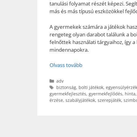
tanulási folyamat részét képezi. Seg
más és más típusú eszközökkel fejlő
A gyermekek számára a játékok haszn
rengeteg olyan darabot találunk a bo
felnőttek használati tárgyaihoz, így a
mindennapokra.
Olvass tovább
Kategória
adv
Címkék
biztonság
,
bolti játékok
,
egyensúlyérzé
gyermekfejlesztés
,
gyermekfejlődés
,
hinta
érzése
,
szabályjátékok
,
szerepjáték
,
szimbo