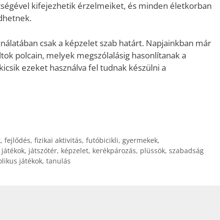
ítségével kifejezhetik érzelmeiket, és minden életkorban
dhetnek.
álatában csak a képzelet szab határt. Napjainkban már
ltok polcain, melyek megszólalásig hasonlítanak a
 kicsik ezeket használva fel tudnak készülni a
k
,
fejlődés
,
fizikai aktivitás
,
futóbicikli
,
gyermekek
,
,
játékok
,
játszótér
,
képzelet
,
kerékpározás
,
plüssök
,
szabadság
likus játékok
,
tanulás