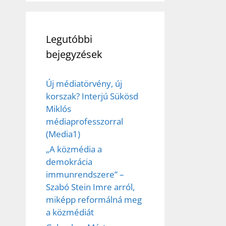
Legutóbbi
bejegyzések
Új médiatörvény, új
korszak? Interjú Sükösd
Miklós
médiaprofesszorral
(Media1)
„A közmédia a
demokrácia
immunrendszere” –
Szabó Stein Imre arról,
miképp reformálná meg
a közmédiát