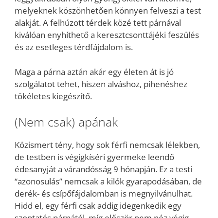
melyeknek köszönhetően könnyen felveszi a test
alakját. A felhúzott térdek közé tett párnával
kiválóan enyhíthető a keresztcsonttájéki feszülés
és az esetleges térdfájdalom is.
Maga a párna aztán akár egy életen át is jó
szolgálatot tehet, hiszen alváshoz, pihenéshez
tökéletes kiegészítő.
(Nem csak) apának
Közismert tény, hogy sok férfi nemcsak lélekben,
de testben is végigkíséri gyermeke leendő
édesanyját a várandósság 9 hónapján. Ez a testi
“azonosulás” nemcsak a kilók gyarapodásában, de
derék- és csípőfájdalomban is megnyilvánulhat.
Hidd el, egy férfi csak addig idegenkedik egy
szoptatós párnától, míg először nem néz végig