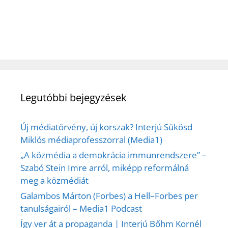
Legutóbbi bejegyzések
Új médiatörvény, új korszak? Interjú Sükösd
Miklós médiaprofesszorral (Media1)
„A közmédia a demokrácia immunrendszere” –
Szabó Stein Imre arról, miképp reformálná
meg a közmédiát
Galambos Márton (Forbes) a Hell–Forbes per
tanulságairól – Media1 Podcast
Így ver át a propaganda | Interjú Bőhm Kornél