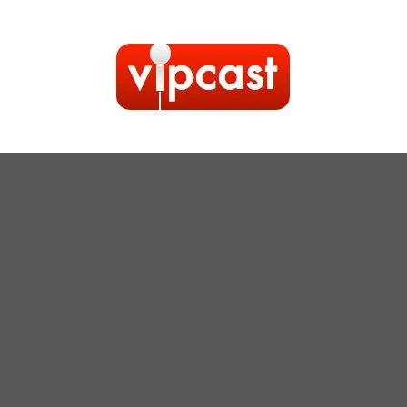
Kilépés
a
tartalomba