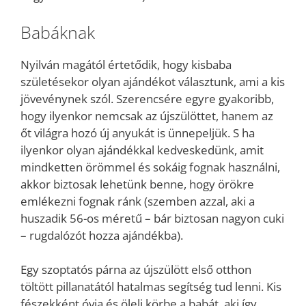
Babáknak
Nyilván magától értetődik, hogy kisbaba
születésekor olyan ajándékot választunk, ami a kis
jövevénynek szól. Szerencsére egyre gyakoribb,
hogy ilyenkor nemcsak az újszülöttet, hanem az
őt világra hozó új anyukát is ünnepeljük. S ha
ilyenkor olyan ajándékkal kedveskedünk, amit
mindketten örömmel és sokáig fognak használni,
akkor biztosak lehetünk benne, hogy örökre
emlékezni fognak ránk (szemben azzal, aki a
huszadik 56-os méretű – bár biztosan nagyon cuki
– rugdalózót hozza ajándékba).
Egy szoptatós párna az újszülött első otthon
töltött pillanatától hatalmas segítség tud lenni. Kis
fészekként óvja és öleli körbe a babát, aki így