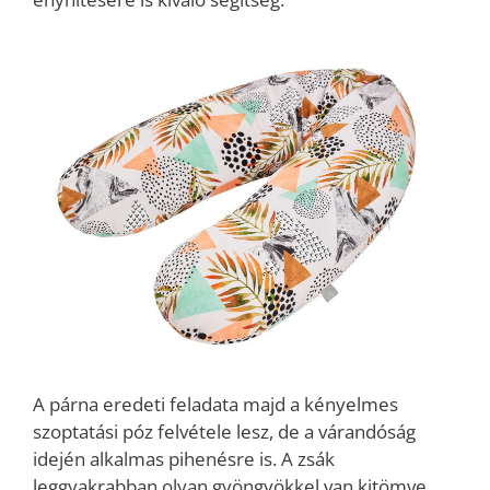
A párna eredeti feladata majd a kényelmes
szoptatási póz felvétele lesz, de a várandóság
idején alkalmas pihenésre is. A zsák
leggyakrabban olyan gyöngyökkel van kitömve,