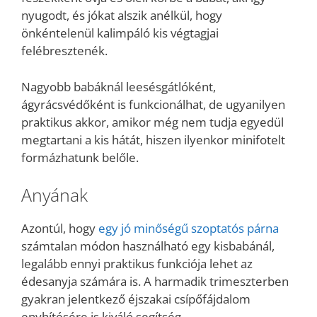
nyugodt, és jókat alszik anélkül, hogy
önkéntelenül kalimpáló kis végtagjai
felébresztenék.
Nagyobb babáknál leesésgátlóként,
ágyrácsvédőként is funkcionálhat, de ugyanilyen
praktikus akkor, amikor még nem tudja egyedül
megtartani a kis hátát, hiszen ilyenkor minifotelt
formázhatunk belőle.
Anyának
Azontúl, hogy
egy jó minőségű szoptatós párna
számtalan módon használható egy kisbabánál,
legalább ennyi praktikus funkciója lehet az
édesanyja számára is. A harmadik trimeszterben
gyakran jelentkező éjszakai csípőfájdalom
enyhítésére is kiváló segítség.