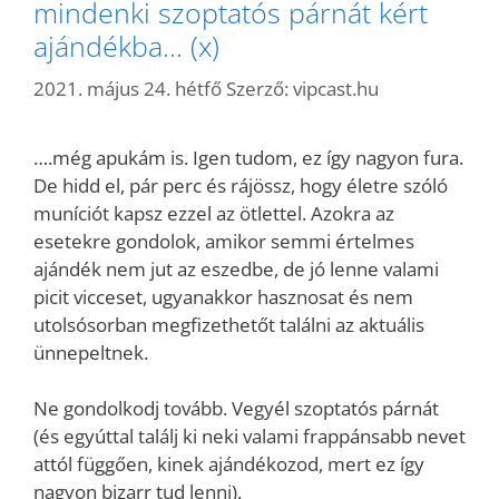
mindenki szoptatós párnát kért
ajándékba… (x)
2021. május 24. hétfő
Szerző:
vipcast.hu
….még apukám is. Igen tudom, ez így nagyon fura.
De hidd el, pár perc és rájössz, hogy életre szóló
muníciót kapsz ezzel az ötlettel. Azokra az
esetekre gondolok, amikor semmi értelmes
ajándék nem jut az eszedbe, de jó lenne valami
picit vicceset, ugyanakkor hasznosat és nem
utolsósorban megfizethetőt találni az aktuális
ünnepeltnek.
Ne gondolkodj tovább. Vegyél szoptatós párnát
(és egyúttal találj ki neki valami frappánsabb nevet
attól függően, kinek ajándékozod, mert ez így
nagyon bizarr tud lenni).