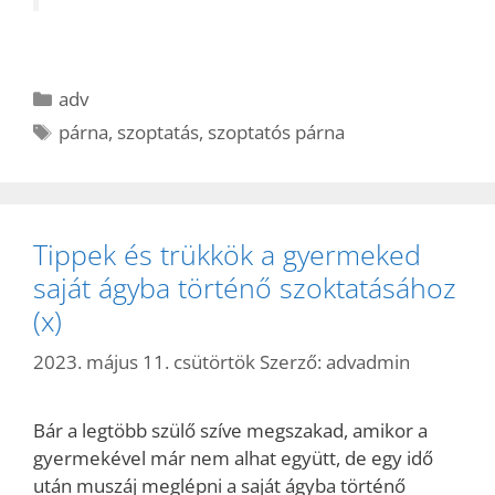
Kategória
adv
Címkék
párna
,
szoptatás
,
szoptatós párna
Tippek és trükkök a gyermeked
saját ágyba történő szoktatásához
(x)
2023. május 11. csütörtök
Szerző:
advadmin
Bár a legtöbb szülő szíve megszakad, amikor a
gyermekével már nem alhat együtt, de egy idő
után muszáj meglépni a saját ágyba történő