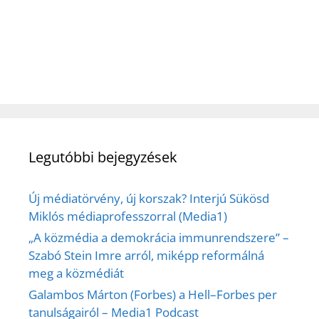
Legutóbbi bejegyzések
Új médiatörvény, új korszak? Interjú Sükösd
Miklós médiaprofesszorral (Media1)
„A közmédia a demokrácia immunrendszere” –
Szabó Stein Imre arról, miképp reformálná
meg a közmédiát
Galambos Márton (Forbes) a Hell–Forbes per
tanulságairól – Media1 Podcast