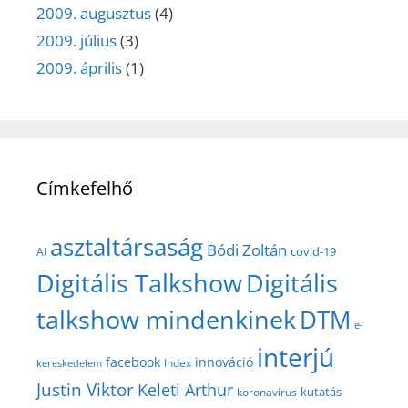
2009. augusztus
(4)
2009. július
(3)
2009. április
(1)
Címkefelhő
asztaltársaság
Bódi Zoltán
covid-19
AI
Digitális Talkshow
Digitális
talkshow mindenkinek
DTM
e-
interjú
facebook
innováció
Index
kereskedelem
Justin Viktor
Keleti Arthur
kutatás
koronavírus