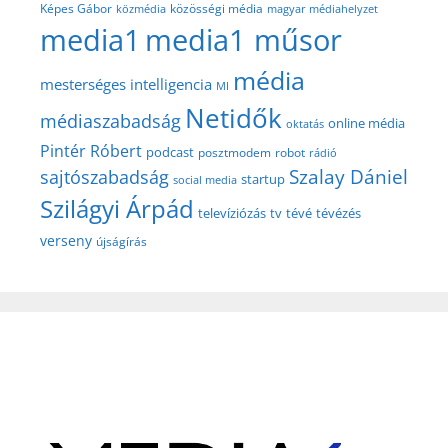
közösségi média
Képes Gábor
közmédia
magyar médiahelyzet
media1
media1 műsor
média
mesterséges intelligencia
MI
Netidők
médiaszabadság
online média
oktatás
Pintér Róbert
podcast
posztmodem
robot
rádió
Szalay Dániel
sajtószabadság
startup
social media
Szilágyi Árpád
televíziózás
tv
tévé
tévézés
verseny
újságírás