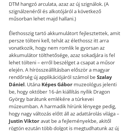
DTM hangzó arculata, azaz az új szignálok. (A
szignálzenéről és alkotójáról a következő
műsorban lehet majd hallani.)
Élethosszig tartó akkumulátort fejlesztettek, amit
persze tölteni kell, tehát az élethossz itt arra
vonatkozik, hogy nem romlik le gyorsan az
akkumulátor tölthetősége, azaz sokadjára is fel
lehet tölteni – erről beszélget a csapat a műsor
elején. A hírösszeállításban először a magyar
rendőrség új applikációjáról számol be
Szalay
Dániel
. Utána
Képes Gábor
muzeológus jelenti
be, hogy október 16-án kiállítás nyílik Dragon
György barátunk emlékére a túrkevei
múzeumban. A harmadik hírünk lényege pedig,
hogy nagy változás előtt áll az adattárolás világa –
Justin Viktor
avat be a fejleményekbe, akitől
rögtön ezután több dolgot is megtudhatunk az új