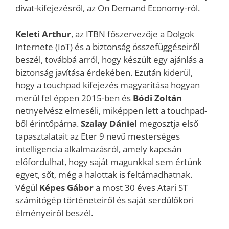
divat-kifejezésről, az On Demand Economy-ról.
Keleti Arthur
, az ITBN főszervezője a Dolgok
Internete (IoT) és a biztonság összefüggéseiről
beszél, továbbá arról, hogy készült egy ajánlás a
biztonság javítása érdekében. Ezután kiderül,
hogy a touchpad kifejezés magyarítása hogyan
merül fel éppen 2015-ben és
Bódi Zoltán
netnyelvész elmeséli, miképpen lett a touchpad-
ből érintőpárna.
Szalay Dániel
megosztja első
tapasztalatait az Eter 9 nevű mesterséges
intelligencia alkalmazásról, amely kapcsán
előfordulhat, hogy saját magunkkal sem értünk
egyet, sőt, még a halottak is feltámadhatnak.
Végül
Képes Gábor
a most 30 éves Atari ST
számítógép történeteiről és saját serdülőkori
élményeiről beszél.