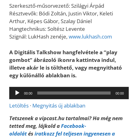
Szerkesztő-műsorvezető: Szilágyi Árpád
Résztvevők: Bódi Zoltán, Justin Viktor, Keleti
Arthur, Képes Gábor, Szalay Dániel
Hangtechnikus: Soltész Levente
Szignál: LukHash zenéje,
www.lukhash.com
A Digitális Talkshow hangfelvétele a “play
gombot” ábrázoló ikonra kattintva indul,
illetve akár le is tölthető, vagy megnyitható
egy különálló ablakban is.
Audió
00:00
00:00
lejátszó
Letöltés
·
Megnyitás új ablakban
Tetszenek a vipcast.hu tartalmai? Ha még nem
tetted meg, lájkold a
Facebook-
oldalát
és
iratkozz fel teljesen ingyenesen a