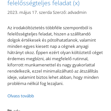
felelősségteljes feladat (x)
2023. május 17. szerda
Szerző:
advadmin
Az irodaköltöztetés többféle szempontból is
felelősségteljes feladat, hiszen a szállítandó
dolgok értékesek és pótolhatatlanok, valamint
minden egyes kiesett nap a cégnek anyagi
hátrányt okoz. Éppen ezért olyan költöztető céget
érdemes megbízni, aki megfelelő rutinnal,
kiforrott munkamenettel és nagy gyakorlattal
rendelkezik, ezzel minimalizálható az átszállítás
ideje, valamint biztos lehet abban, hogy minden
probléma nélkül fog lezajlani.
Olvass tovább
Kategória
adv