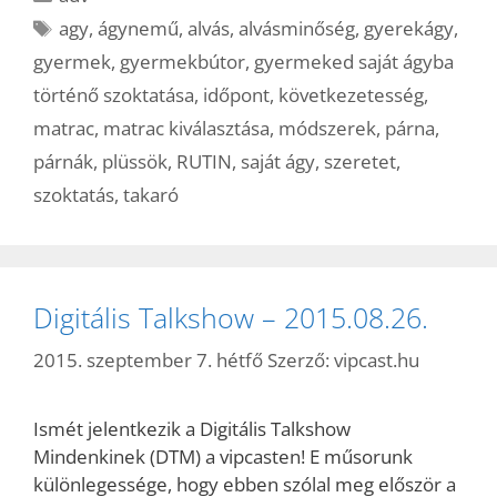
Címkék
agy
,
ágynemű
,
alvás
,
alvásminőség
,
gyerekágy
,
gyermek
,
gyermekbútor
,
gyermeked saját ágyba
történő szoktatása
,
időpont
,
következetesség
,
matrac
,
matrac kiválasztása
,
módszerek
,
párna
,
párnák
,
plüssök
,
RUTIN
,
saját ágy
,
szeretet
,
szoktatás
,
takaró
Digitális Talkshow – 2015.08.26.
2015. szeptember 7. hétfő
Szerző:
vipcast.hu
Ismét jelentkezik a Digitális Talkshow
Mindenkinek (DTM) a vipcasten! E műsorunk
különlegessége, hogy ebben szólal meg először a