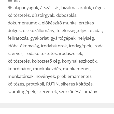
Címkék
alapanyagok
,
átszállítás
,
bizalmas iratok
,
céges
költöztetés
,
dísztárgyak
,
dobozolás
,
dokumentumok
,
előkészítő munka
,
értékes
dolgok
,
eszközállomány
,
felelősségteljes feladat
,
feliratozás
,
gyakorlat
,
gyártógépek
,
helyiség
,
időhatékonyság
,
irodabútorok
,
irodagépek
,
irodai
szerver
,
irodaköltöztetés
,
irodaszerek
,
költöztetés
,
költöztető cég
,
konyhai eszközök
,
koordinátor
,
munkakezdés
,
munkamenet
,
munkatársak
,
növények
,
problémamentes
költözés
,
protokoll
,
RUTIN
,
sikeres költözés
,
számítógépek
,
szerverek
,
szerződésállomány