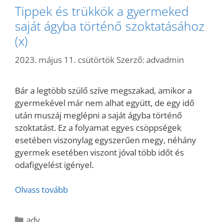
Tippek és trükkök a gyermeked
saját ágyba történő szoktatásához
(x)
2023. május 11. csütörtök
Szerző:
advadmin
Bár a legtöbb szülő szíve megszakad, amikor a
gyermekével már nem alhat együtt, de egy idő
után muszáj meglépni a saját ágyba történő
szoktatást. Ez a folyamat egyes csöppségek
esetében viszonylag egyszerűen megy, néhány
gyermek esetében viszont jóval több időt és
odafigyelést igényel.
Olvass tovább
Kategória
adv