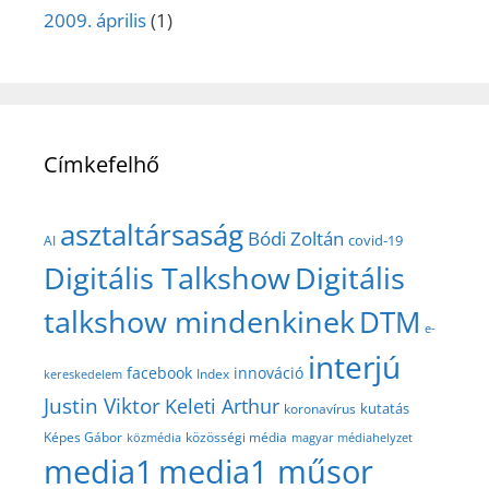
2009. április
(1)
Címkefelhő
asztaltársaság
Bódi Zoltán
covid-19
AI
Digitális Talkshow
Digitális
talkshow mindenkinek
DTM
e-
interjú
facebook
innováció
Index
kereskedelem
Justin Viktor
Keleti Arthur
kutatás
koronavírus
közösségi média
Képes Gábor
közmédia
magyar médiahelyzet
media1
media1 műsor