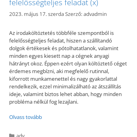
felelősségteljes feladat (x)
2023. május 17. szerda
Szerző:
advadmin
Az irodaköltöztetés többféle szempontból is
felelősségteljes feladat, hiszen a szállítandó
dolgok értékesek és pótolhatatlanok, valamint
minden egyes kiesett nap a cégnek anyagi
hátrányt okoz. Éppen ezért olyan költöztető céget
érdemes megbízni, aki megfelelő rutinnal,
kiforrott munkamenettel és nagy gyakorlattal
rendelkezik, ezzel minimalizálható az átszállítás
ideje, valamint biztos lehet abban, hogy minden
probléma nélkül fog lezajlani.
Olvass tovább
Kategória
adv