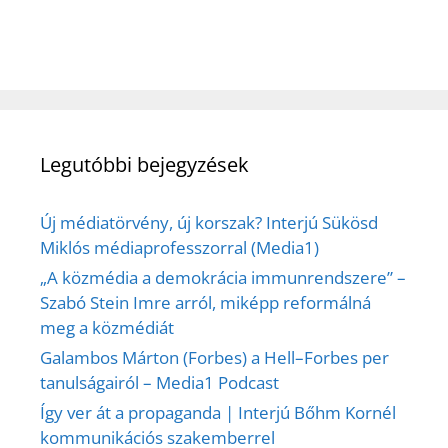
Legutóbbi bejegyzések
Új médiatörvény, új korszak? Interjú Sükösd
Miklós médiaprofesszorral (Media1)
„A közmédia a demokrácia immunrendszere” –
Szabó Stein Imre arról, miképp reformálná
meg a közmédiát
Galambos Márton (Forbes) a Hell–Forbes per
tanulságairól – Media1 Podcast
Így ver át a propaganda | Interjú Bőhm Kornél
kommunikációs szakemberrel