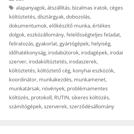
Címkék
alapanyagok
,
átszállítás
,
bizalmas iratok
,
céges
költöztetés
,
dísztárgyak
,
dobozolás
,
dokumentumok
,
előkészítő munka
,
értékes
dolgok
,
eszközállomány
,
felelősségteljes feladat
,
feliratozás
,
gyakorlat
,
gyártógépek
,
helyiség
,
időhatékonyság
,
irodabútorok
,
irodagépek
,
irodai
szerver
,
irodaköltöztetés
,
irodaszerek
,
költöztetés
,
költöztető cég
,
konyhai eszközök
,
koordinátor
,
munkakezdés
,
munkamenet
,
munkatársak
,
növények
,
problémamentes
költözés
,
protokoll
,
RUTIN
,
sikeres költözés
,
számítógépek
,
szerverek
,
szerződésállomány