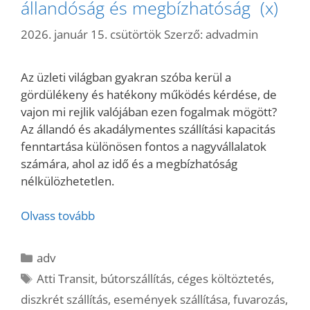
állandóság és megbízhatóság (x)
2026. január 15. csütörtök
Szerző:
advadmin
Az üzleti világban gyakran szóba kerül a
gördülékeny és hatékony működés kérdése, de
vajon mi rejlik valójában ezen fogalmak mögött?
Az állandó és akadálymentes szállítási kapacitás
fenntartása különösen fontos a nagyvállalatok
számára, ahol az idő és a megbízhatóság
nélkülözhetetlen.
Olvass tovább
Kategória
adv
Címkék
Atti Transit
,
bútorszállítás
,
céges költöztetés
,
diszkrét szállítás
,
események szállítása
,
fuvarozás
,