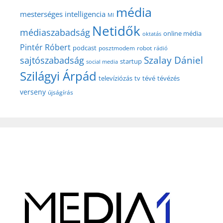
média
mesterséges intelligencia
MI
Netidők
médiaszabadság
online média
oktatás
Pintér Róbert
podcast
posztmodem
robot
rádió
Szalay Dániel
sajtószabadság
startup
social media
Szilágyi Árpád
televíziózás
tv
tévé
tévézés
verseny
újságírás