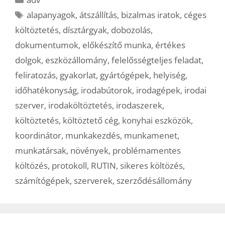
Címkék
alapanyagok
,
átszállítás
,
bizalmas iratok
,
céges
költöztetés
,
dísztárgyak
,
dobozolás
,
dokumentumok
,
előkészítő munka
,
értékes
dolgok
,
eszközállomány
,
felelősségteljes feladat
,
feliratozás
,
gyakorlat
,
gyártógépek
,
helyiség
,
időhatékonyság
,
irodabútorok
,
irodagépek
,
irodai
szerver
,
irodaköltöztetés
,
irodaszerek
,
költöztetés
,
költöztető cég
,
konyhai eszközök
,
koordinátor
,
munkakezdés
,
munkamenet
,
munkatársak
,
növények
,
problémamentes
költözés
,
protokoll
,
RUTIN
,
sikeres költözés
,
számítógépek
,
szerverek
,
szerződésállomány