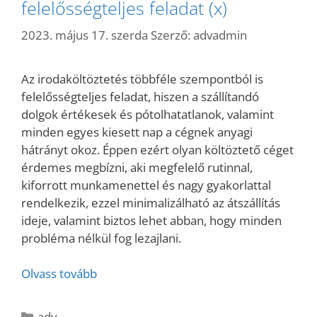
felelősségteljes feladat (x)
2023. május 17. szerda
Szerző:
advadmin
Az irodaköltöztetés többféle szempontból is
felelősségteljes feladat, hiszen a szállítandó
dolgok értékesek és pótolhatatlanok, valamint
minden egyes kiesett nap a cégnek anyagi
hátrányt okoz. Éppen ezért olyan költöztető céget
érdemes megbízni, aki megfelelő rutinnal,
kiforrott munkamenettel és nagy gyakorlattal
rendelkezik, ezzel minimalizálható az átszállítás
ideje, valamint biztos lehet abban, hogy minden
probléma nélkül fog lezajlani.
Olvass tovább
Kategória
adv