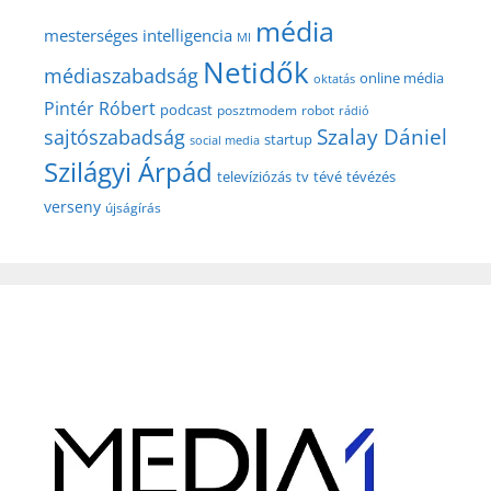
média
mesterséges intelligencia
MI
Netidők
médiaszabadság
online média
oktatás
Pintér Róbert
podcast
posztmodem
robot
rádió
Szalay Dániel
sajtószabadság
startup
social media
Szilágyi Árpád
televíziózás
tv
tévé
tévézés
verseny
újságírás