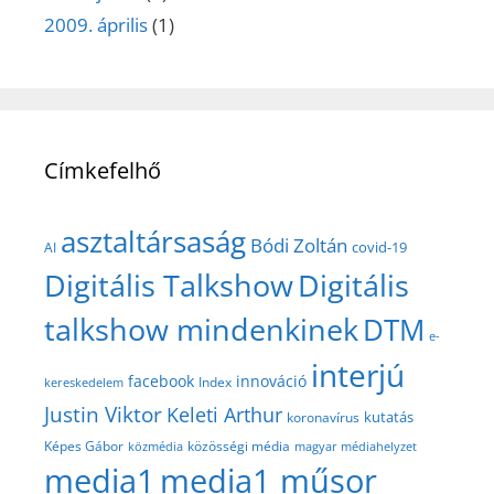
2009. április
(1)
Címkefelhő
asztaltársaság
Bódi Zoltán
covid-19
AI
Digitális Talkshow
Digitális
talkshow mindenkinek
DTM
e-
interjú
facebook
innováció
Index
kereskedelem
Justin Viktor
Keleti Arthur
kutatás
koronavírus
közösségi média
Képes Gábor
közmédia
magyar médiahelyzet
media1
media1 műsor