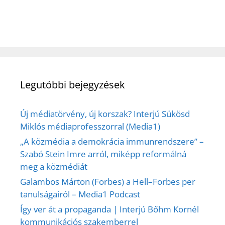
Legutóbbi bejegyzések
Új médiatörvény, új korszak? Interjú Sükösd
Miklós médiaprofesszorral (Media1)
„A közmédia a demokrácia immunrendszere” –
Szabó Stein Imre arról, miképp reformálná
meg a közmédiát
Galambos Márton (Forbes) a Hell–Forbes per
tanulságairól – Media1 Podcast
Így ver át a propaganda | Interjú Bőhm Kornél
kommunikációs szakemberrel