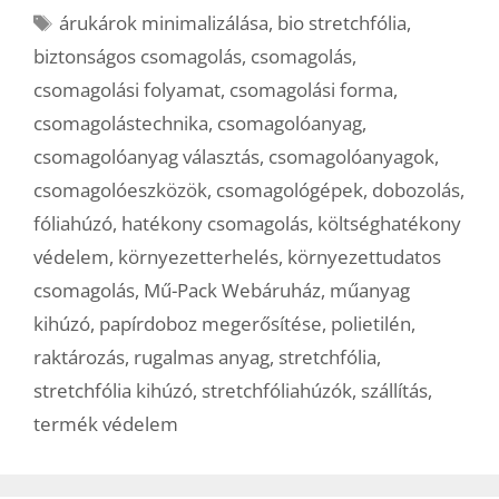
Címkék
árukárok minimalizálása
,
bio stretchfólia
,
biztonságos csomagolás
,
csomagolás
,
csomagolási folyamat
,
csomagolási forma
,
csomagolástechnika
,
csomagolóanyag
,
csomagolóanyag választás
,
csomagolóanyagok
,
csomagolóeszközök
,
csomagológépek
,
dobozolás
,
fóliahúzó
,
hatékony csomagolás
,
költséghatékony
védelem
,
környezetterhelés
,
környezettudatos
csomagolás
,
Mű-Pack Webáruház
,
műanyag
kihúzó
,
papírdoboz megerősítése
,
polietilén
,
raktározás
,
rugalmas anyag
,
stretchfólia
,
stretchfólia kihúzó
,
stretchfóliahúzók
,
szállítás
,
termék védelem