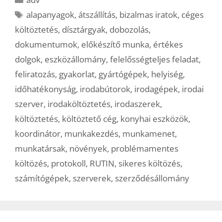
Címkék
alapanyagok
,
átszállítás
,
bizalmas iratok
,
céges
költöztetés
,
dísztárgyak
,
dobozolás
,
dokumentumok
,
előkészítő munka
,
értékes
dolgok
,
eszközállomány
,
felelősségteljes feladat
,
feliratozás
,
gyakorlat
,
gyártógépek
,
helyiség
,
időhatékonyság
,
irodabútorok
,
irodagépek
,
irodai
szerver
,
irodaköltöztetés
,
irodaszerek
,
költöztetés
,
költöztető cég
,
konyhai eszközök
,
koordinátor
,
munkakezdés
,
munkamenet
,
munkatársak
,
növények
,
problémamentes
költözés
,
protokoll
,
RUTIN
,
sikeres költözés
,
számítógépek
,
szerverek
,
szerződésállomány