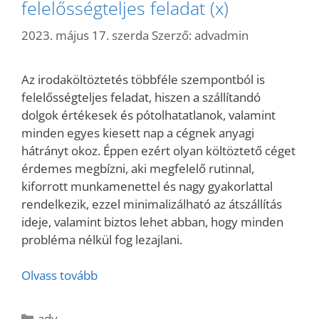
felelősségteljes feladat (x)
2023. május 17. szerda
Szerző:
advadmin
Az irodaköltöztetés többféle szempontból is
felelősségteljes feladat, hiszen a szállítandó
dolgok értékesek és pótolhatatlanok, valamint
minden egyes kiesett nap a cégnek anyagi
hátrányt okoz. Éppen ezért olyan költöztető céget
érdemes megbízni, aki megfelelő rutinnal,
kiforrott munkamenettel és nagy gyakorlattal
rendelkezik, ezzel minimalizálható az átszállítás
ideje, valamint biztos lehet abban, hogy minden
probléma nélkül fog lezajlani.
Olvass tovább
Kategória
adv