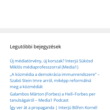
Legutóbbi bejegyzések
Új médiatörvény, új korszak? Interjú Sükösd
Miklós médiaprofesszorral (Media1)
„A közmédia a demokrácia immunrendszere” –
Szabó Stein Imre arról, miképp reformálná
meg a közmédiát
Galambos Márton (Forbes) a Hell–Forbes per
tanulságairól – Media1 Podcast
Így ver át a propaganda | Interjú Bőhm Kornél