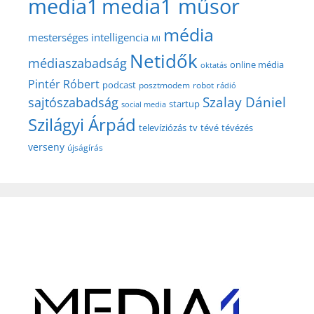
media1
media1 műsor
média
mesterséges intelligencia
MI
Netidők
médiaszabadság
online média
oktatás
Pintér Róbert
podcast
posztmodem
robot
rádió
Szalay Dániel
sajtószabadság
startup
social media
Szilágyi Árpád
televíziózás
tv
tévé
tévézés
verseny
újságírás