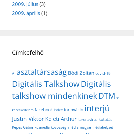
2009. július
(3)
2009. április
(1)
Címkefelhő
asztaltársaság
Bódi Zoltán
covid-19
AI
Digitális Talkshow
Digitális
talkshow mindenkinek
DTM
e-
interjú
facebook
innováció
Index
kereskedelem
Justin Viktor
Keleti Arthur
kutatás
koronavírus
közösségi média
Képes Gábor
közmédia
magyar médiahelyzet