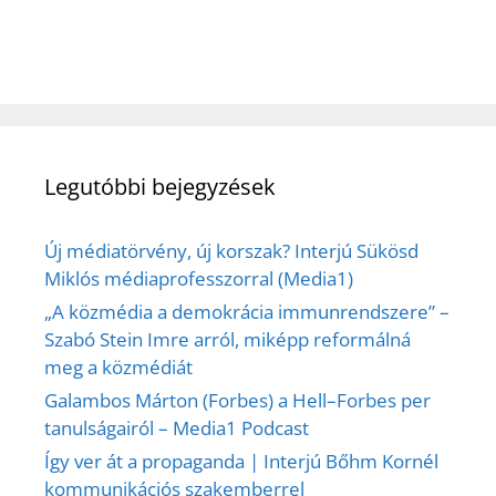
Legutóbbi bejegyzések
Új médiatörvény, új korszak? Interjú Sükösd
Miklós médiaprofesszorral (Media1)
„A közmédia a demokrácia immunrendszere” –
Szabó Stein Imre arról, miképp reformálná
meg a közmédiát
Galambos Márton (Forbes) a Hell–Forbes per
tanulságairól – Media1 Podcast
Így ver át a propaganda | Interjú Bőhm Kornél
kommunikációs szakemberrel