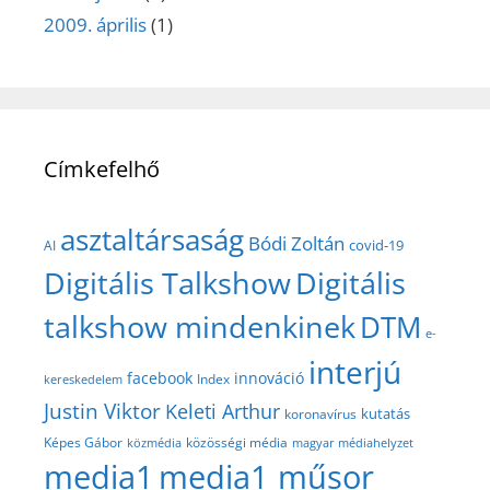
2009. április
(1)
Címkefelhő
asztaltársaság
Bódi Zoltán
covid-19
AI
Digitális Talkshow
Digitális
talkshow mindenkinek
DTM
e-
interjú
facebook
innováció
Index
kereskedelem
Justin Viktor
Keleti Arthur
kutatás
koronavírus
közösségi média
Képes Gábor
közmédia
magyar médiahelyzet
media1
media1 műsor