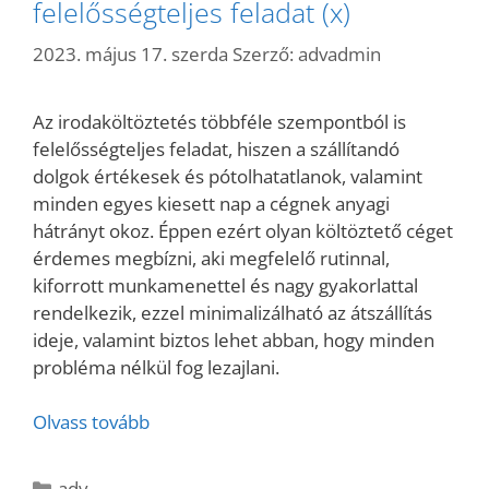
felelősségteljes feladat (x)
2023. május 17. szerda
Szerző:
advadmin
Az irodaköltöztetés többféle szempontból is
felelősségteljes feladat, hiszen a szállítandó
dolgok értékesek és pótolhatatlanok, valamint
minden egyes kiesett nap a cégnek anyagi
hátrányt okoz. Éppen ezért olyan költöztető céget
érdemes megbízni, aki megfelelő rutinnal,
kiforrott munkamenettel és nagy gyakorlattal
rendelkezik, ezzel minimalizálható az átszállítás
ideje, valamint biztos lehet abban, hogy minden
probléma nélkül fog lezajlani.
Olvass tovább
Kategória
adv