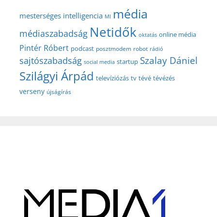
média
mesterséges intelligencia
MI
Netidők
médiaszabadság
online média
oktatás
Pintér Róbert
podcast
posztmodem
robot
rádió
Szalay Dániel
sajtószabadság
startup
social media
Szilágyi Árpád
televíziózás
tv
tévé
tévézés
verseny
újságírás