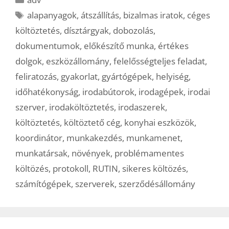
Címkék
alapanyagok
,
átszállítás
,
bizalmas iratok
,
céges
költöztetés
,
dísztárgyak
,
dobozolás
,
dokumentumok
,
előkészítő munka
,
értékes
dolgok
,
eszközállomány
,
felelősségteljes feladat
,
feliratozás
,
gyakorlat
,
gyártógépek
,
helyiség
,
időhatékonyság
,
irodabútorok
,
irodagépek
,
irodai
szerver
,
irodaköltöztetés
,
irodaszerek
,
költöztetés
,
költöztető cég
,
konyhai eszközök
,
koordinátor
,
munkakezdés
,
munkamenet
,
munkatársak
,
növények
,
problémamentes
költözés
,
protokoll
,
RUTIN
,
sikeres költözés
,
számítógépek
,
szerverek
,
szerződésállomány