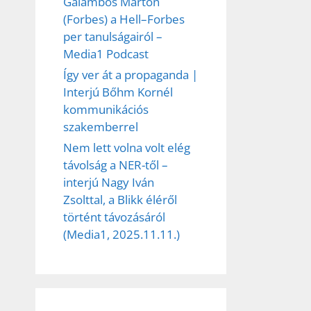
Galambos Márton
(Forbes) a Hell–Forbes
per tanulságairól –
Media1 Podcast
Így ver át a propaganda |
Interjú Bőhm Kornél
kommunikációs
szakemberrel
Nem lett volna volt elég
távolság a NER-től –
interjú Nagy Iván
Zsolttal, a Blikk éléről
történt távozásáról
(Media1, 2025.11.11.)