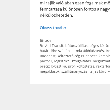
mi rejlik valójában ezen fogalmak mö
fenntartása különösen fontos a nagyv
nélkülözhetetlen.
Olvass tovább
Kategória
adv
Címkék
Atti Transit
,
bútorszállítás
,
céges költöz
határidőre szállítás
,
iroda átköltöztetés
,
ir
Budapest
,
költöztető cég Budapest
,
komple
partner
,
logisztikai szolgáltatás
,
megbízható
precíz logisztika
,
profi költöztetés
,
raktárlo
megoldások
,
szállítmányozás
,
teljes körű k