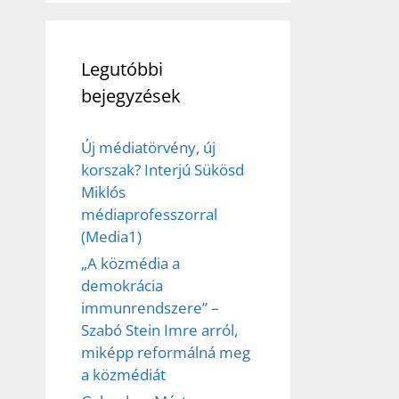
Legutóbbi
bejegyzések
Új médiatörvény, új
korszak? Interjú Sükösd
Miklós
médiaprofesszorral
(Media1)
„A közmédia a
demokrácia
immunrendszere” –
Szabó Stein Imre arról,
miképp reformálná meg
a közmédiát