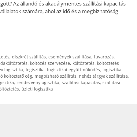
gött? Az állandó és akadálymentes szállítási kapacitás
állalatok számára, ahol az idő és a megbízhatóság
tetés
,
diszkrét szállítás
,
események szállítása
,
fuvarozás
,
odaköltöztetés
,
költözés szervezése
,
költöztetés
,
költöztetés
x logisztika
,
logisztika
,
logisztikai együttműködés
,
logisztikai
 költöztető cég
,
megbízható szállítás
,
nehéz tárgyak szállítása
,
gisztika
,
rendezvénylogisztika
,
szállítási kapacitás
,
szállítási
öltöztetés
,
üzleti logisztika