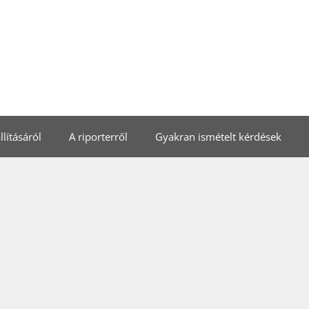
lításáról
A riporterről
Gyakran ismételt kérdések