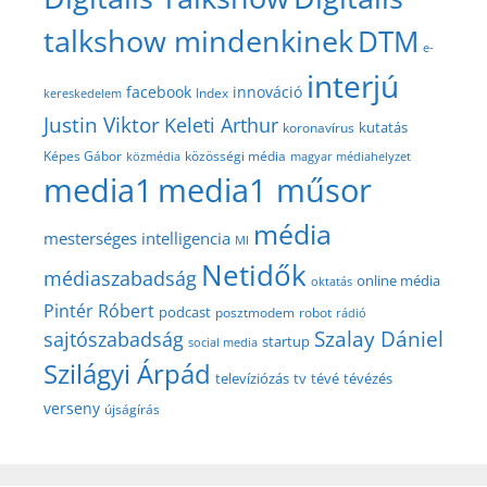
talkshow mindenkinek
DTM
e-
interjú
facebook
innováció
Index
kereskedelem
Justin Viktor
Keleti Arthur
kutatás
koronavírus
közösségi média
Képes Gábor
közmédia
magyar médiahelyzet
media1
media1 műsor
média
mesterséges intelligencia
MI
Netidők
médiaszabadság
online média
oktatás
Pintér Róbert
podcast
posztmodem
robot
rádió
Szalay Dániel
sajtószabadság
startup
social media
Szilágyi Árpád
televíziózás
tv
tévé
tévézés
verseny
újságírás