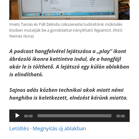
Imets Tamás és Páll Zelinda csíkszeredai tudósítónk működés
közben mutatják be a gondolattal irányítható fejpántot. (fotó:
Nemes Ilona)
A podcast hangfelvétel lejátszása a „play” ikont
ábrázoló ikonra kattintva indul, de a hangfájl
akár le is tölthető. A lejátszó egy külön ablakban
is elindítható.
Sajnos adás közben technikai okok miatt némi
hanghiba is keletkezett, elnézést kérünk miatta.
Audió
00:00
00:00
lejátszó
Letöltés
·
Megnyitás új ablakban