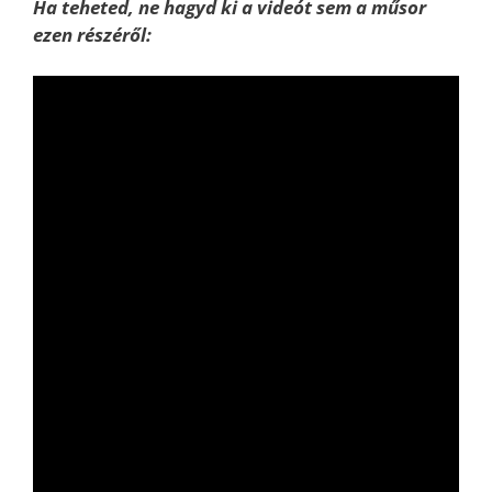
Ha teheted, ne hagyd ki a videót sem a m
ű
sor
ezen részéről: