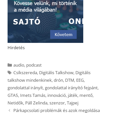
Hirdetés
Kategória
audio
,
podcast
Címkék
Csíkszereda
,
Digitális Talkshow
,
Digitális
talkshow mindenkinek
,
drón
,
DTM
,
EEG
,
gondolattal irányít
,
gondolattal irányító fejpánt
,
GTA5
,
Imets Tamás
,
innováció
,
játék
,
mentő
,
Netidők
,
Páll Zelinda
,
szenzor
,
Tajpej
Párkapcsolati problémák és azok megoldása