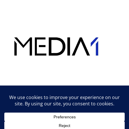
Hirdetés
Lifestyle tippek & trükkök