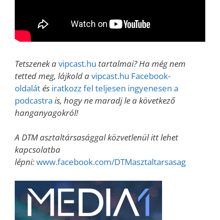
Tetszenek a
vipcast.hu
tartalmai? Ha még nem
tetted meg, lájkold a
vipcast.hu Facebook-
oldalát
és
iratkozz fel teljesen ingyenesen a
podcastra
is, hogy ne maradj le a következő
hanganyagokról!
A DTM asztaltársasággal közvetlenül itt lehet
kapcsolatba
lépni:
www.facebook.com/DTMasztaltarsasag