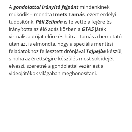
A
gondolattal irányító fejpánt
mindenkinek
működik – mondta
Imets Tamás
, ezért erdélyi
tudósítónk,
Páll Zelinda
is felvette a fejére és
irányította az élő adás közben a
GTA5
játék
virtuális autóját előre és hátra. Tamás a bemutató
után azt is elmondta, hogy a speciális mentési
feladatokhoz fejlesztett drónjával
Tajpejbe
készül,
s noha az érettségire készülés most sok idejét
elveszi, szeretné a gondolattal vezérlést a
videojátékok világában meghonosítani.