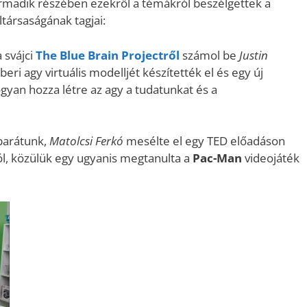
rmadik részében ezekről a témákról beszélgettek a
társaságának tagjai:
 svájci
The Blue Brain Projectről
számol be
Justin
eri agy virtuális modelljét készítették el és egy új
yan hozza létre az agy a tudatunkat és a
 barátunk,
Matolcsi Ferkó
mesélte el egy TED előadáson
l, közülük egy ugyanis megtanulta a
Pac-Man
videojáték