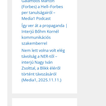
Galambos Márton
(Forbes) a Hell–Forbes
per tanulságairól –
ez,
Media1 Podcast
Így ver át a propaganda |
éséhez
Interjú Bőhm Kornél
kommunikációs
szakemberrel
et
Nem lett volna volt elég
távolság a NER-től –
interjú Nagy Iván
Zsolttal, a Blikk éléről
történt távozásáról
(Media1, 2025.11.11.)