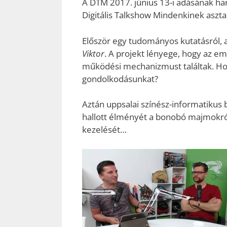
A DTM 2017. június 13-i adásának ha
Digitális Talkshow Mindenkinek asztal
Először egy tudományos kutatásról, a
Viktor
. A projekt lényege, hogy az emb
működési mechanizmust találtak. Hog
gondolkodásunkat?
Aztán uppsalai színész-informatikus
hallott élményét a bonobó majmokró
kezelését…