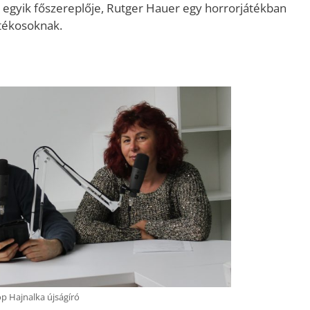
 egyik főszereplője, Rutger Hauer egy horrorjátékban
átékosoknak.
öp Hajnalka újságíró