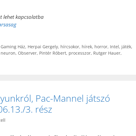
tt lehet kapcsolatba
arsasag
,
Gaming Ház
,
Herpai Gergely
,
hírcsokor
,
hírek
,
horror
,
Intel
,
játék
,
,
neuron
,
Observer
,
Pintér Róbert
,
processzor
,
Rutger Hauer
,
gyunkról, Pac-Mannel játszó
6.13./3. rész
ell