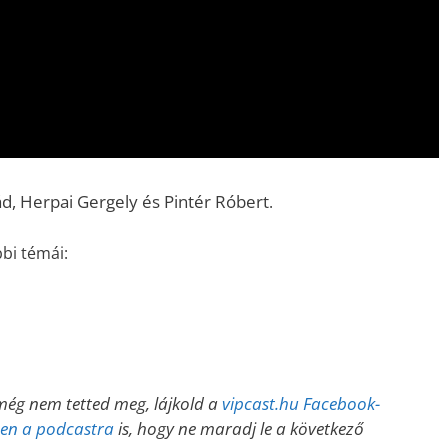
ád, Herpai Gergely és Pintér Róbert
.
bi témái:
még nem tetted meg, lájkold a
vipcast.hu Facebook-
esen a podcastra
is, hogy ne maradj le a következő