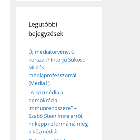
Legutóbbi
bejegyzések
Új médiatörvény, új
korszak? Interjú Sükösd
Miklós
médiaprofesszorral
(Media1)
„A közmédia a
demokrácia
immunrendszere” –
Szabó Stein Imre arról,
miképp reformálná meg
a közmédiát