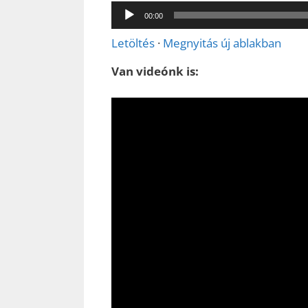
Audió
00:00
lejátszó
Letöltés
·
Megnyitás új ablakban
Van videónk is: