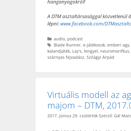
hanganyagokról!
A DTM asztaltársasággal közvetlenül i
lépni:
www.facebook.com/DTMasztalt
Kategória
audio
,
podcast
Címkék
Blade Runner
,
e-játékosok
,
emberi agy
kalandjáték
,
Lay's
,
lengyel
,
neuromorifkus
szárnyas fejvadász
,
Szilágyi Árpád
Virtuális modell az a
majom – DTM, 2017.0
2017. június 29. csütörtök
Szerző:
Gál Marc