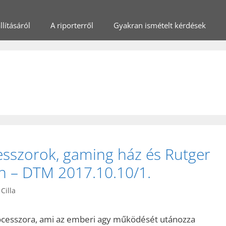
lításáról
A riporterről
Gyakran ismételt kérdések
sszorok, gaming ház és Rutger
n – DTM 2017.10.10/1.
Cilla
rocesszora, ami az emberi agy működését utánozza