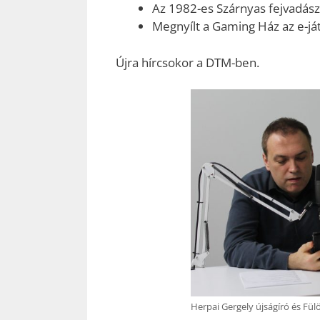
Az 1982-es Szárnyas fejvadász
Megnyílt a Gaming Ház az e-j
Újra hírcsokor a DTM-ben.
Herpai Gergely újságíró és Fül