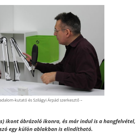
adalom-kutató és Szilágyi Árpád szerkesztő –
s) ikont ábrázoló ikonra, és már indul is a hangfelvétel,
tszó egy külön ablakban is elindítható.