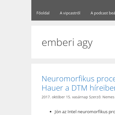
Főoldal
A vipcastről
A podcast beál
emberi agy
Neuromorfikus proce
Hauer a DTM híreibe
2017. október 15. vasárnap
Szerző:
Nemes 
Jön az Intel neuromorfikus p